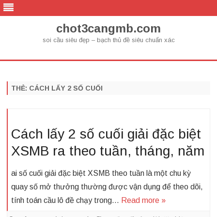
chot3cangmb.com
soi cầu siêu đẹp – bạch thủ đề siêu chuẩn xác
Skip
to
content
THẺ:
CÁCH LẤY 2 SỐ CUỐI
Cách lấy 2 số cuối giải đặc biệt
XSMB ra theo tuần, tháng, năm
ai số cuối giải đặc biệt XSMB theo tuần là một chu kỳ
quay số mở thưởng thường được vận dụng để theo dõi,
tính toán cầu lô đề chạy trong…
Read more »