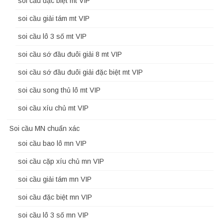
soi cầu đặc biệt mt VIP
soi cầu giải tám mt VIP
soi cầu lô 3 số mt VIP
soi cầu sớ đầu đuôi giải 8 mt VIP
soi cầu sớ đầu đuôi giải đặc biệt mt VIP
soi cầu song thủ lô mt VIP
soi cầu xíu chủ mt VIP
Soi cầu MN chuẩn xác
soi cầu bao lô mn VIP
soi cầu cặp xíu chủ mn VIP
soi cầu giải tám mn VIP
soi cầu đặc biệt mn VIP
soi cầu lô 3 số mn VIP