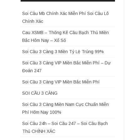
Soi Cầu Mb Chính Xác Miễn Phí Soi Cầu Lô
Chính Xác
Cau XSMB – Thống Kê Cầu Bạch Thủ Miền
Bắc Hôm Nay – Xổ Số
Soi Cầu 3 Càng 3 Miền Tỷ Lệ Trúng 99%
Soi Cầu 3 Càng VIP Miền Bắc Miễn Phí – Dự
Đoán 247
Soi Cầu 3 Càng VIP Miền Bắc Miễn Phí
SOI CẦU 3 CÀNG
Soi Cầu 3 Càng Miền Nam Cực Chuẩn Miễn
Phí Hôm Nay 100%
Soi Cầu 24h – Soi Cầu 247 – Soi Cầu Bạch
Thủ CHÍNH XÁC