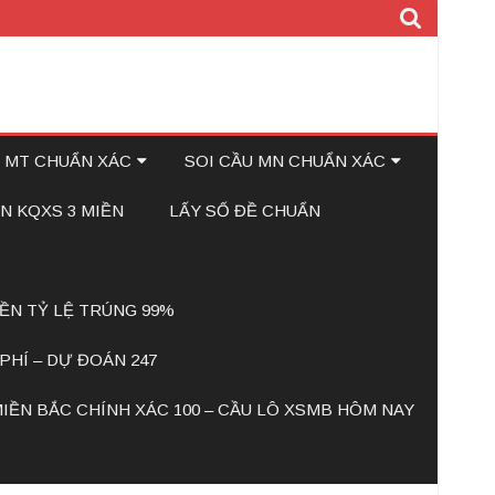
U MT CHUẨN XÁC
SOI CẦU MN CHUẨN XÁC
N KQXS 3 MIỀN
LẤY SỐ ĐỀ CHUẨN
 BAO LÔ MT VIP
SOI CẦU BAO LÔ MN VIP
 CẶP XÍU CHỦ MT
SOI CẦU CẶP XÍU CHỦ MN
VIP
IỀN TỶ LỆ TRÚNG 99%
ĐẶC BIỆT MT VIP
SOI CẦU GIẢI TÁM MN VIP
PHÍ – DỰ ĐOÁN 247
GIẢI TÁM MT VIP
SOI CẦU ĐẶC BIỆT MN VIP
MIỀN BẮC CHÍNH XÁC 100 – CẦU LÔ XSMB HÔM NAY
LÔ 3 SỐ MT VIP
SOI CẦU LÔ 3 SỐ MN VIP