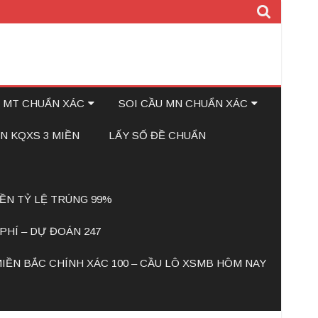
U MT CHUẨN XÁC
SOI CẦU MN CHUẨN XÁC
N KQXS 3 MIỀN
LẤY SỐ ĐỀ CHUẨN
 BAO LÔ MT VIP
SOI CẦU BAO LÔ MN VIP
 CẶP XÍU CHỦ MT
SOI CẦU CẶP XÍU CHỦ MN
VIP
IỀN TỶ LỆ TRÚNG 99%
ĐẶC BIỆT MT VIP
SOI CẦU GIẢI TÁM MN VIP
PHÍ – DỰ ĐOÁN 247
GIẢI TÁM MT VIP
SOI CẦU ĐẶC BIỆT MN VIP
MIỀN BẮC CHÍNH XÁC 100 – CẦU LÔ XSMB HÔM NAY
LÔ 3 SỐ MT VIP
SOI CẦU LÔ 3 SỐ MN VIP