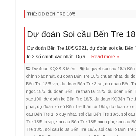
MB VIP
THẺ:
DD BẾN TRE 18/5
SOI CẦU 
MB VIP
Dự đoán Soi cầu Bến Tre 18
SOI CẦU 
MB VIP
Dự đoán Bến Tre 18/5/2021, dự đoán soi cầu Bến Tr
lô 2 số chính xác nhất. Dựa…
Read more »
SOI CẦU
Dự đoán KQXS 3 Miền
bi quyet soi cau 18/5 Bến
VIP
chính xác nhất
,
du doan Bến Tre 18/5 chuan nhat
,
du do
SOI CẦU 
Bến Tre 18/5 vip
,
du doan Bến Tre 3 so
,
du doan Bến Tr
ngoc 18/5
,
du doan Bến Tre than tai 18/5
,
du doan Bến T
VIP
xac 100
,
dự đoán kq Bến Tre 18/5
,
du doan KQBến Tre 
phát
,
dự đoán xổ số Bến Tre thần tài 18/5
,
du doan xo s
SOI CẦU
cau Bến Tre 1 lo duy nhat
,
soi cầu Bến Tre 18/5
,
soi cau
MB VIP
Tre 18/5 lo vip
,
soi cau Bến Tre 18/5 mien phi
,
soi cau B
Tre 18/5
,
soi cau lo 3s Bến Tre 18/5
,
soi cau lo Bến Tre