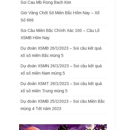
Soi Cau Mb Rong Bach Kim
Giờ Vàng Chốt Số Miền Bắc Hôm Nay – Xổ
Số 666
Soi Cầu Miền Bắc Chính Xác 100 – Cầu Lô
XSMB Hôm Nay
Dự đoán XSMB 26/1/2023 – Soi cầu kết quả
xổ số miền Bắc mùng 5
Dự đoán XSMN 26/1/2023 – Soi cầu kết quả
xổ số miền Nam mùng 5
Dự đoán XSMT 26/1/2023 – Soi cầu kết quả
xổ số miền Trung mùng 5
Dự đoán XSMB 25/1/2023 – Soi cầu Miền Bắc
mùng 4 Tết năm 2023