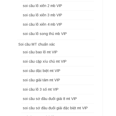
soi cầu lô xiên 2 mb VIP
soi cầu lô xiên 3 mb VIP
soi cầu lô xiên 4 mb VIP
soi cầu lô song thủ mb VIP
Soi cầu MT chuẩn xác
soi cầu bao lô mt VIP
soi cầu cặp xíu chủ mt VIP
soi cầu đặc biệt mt VIP
soi cầu giải tám mt VIP
soi cầu lô 3 số mt VIP
soi cầu sớ đầu đuôi giải 8 mt VIP
soi cầu sớ đầu đuôi giải đặc biệt mt VIP