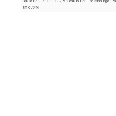
cau lo Bến Tre hom nay
,
soi cau lo Bến Tre minh ngoc
,
s
âm dương