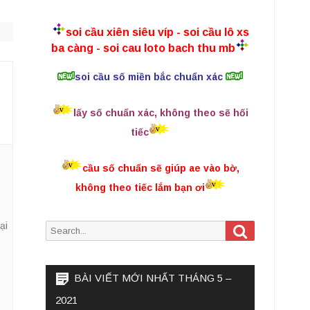
 SỚ ĐẦU ĐUÔI
SOI CẦU SỚ ĐẦU ĐUÔI
T VIP
GIẢI 8 MN VIP
soi cầu xiên siêu víp - soi cầu lô xs
ba càng - soi cau loto bach thu mb
 SỚ ĐẦU ĐUÔI
SOI CẦU SỚ ĐẦU ĐUÔI
 BIỆT MT VIP
GIẢI ĐẶC BIỆT MN VIP
soi cầu số miền bắc chuẩn xác
 SONG THỦ LÔ
SOI CẦU SONG THỦ LÔ
lấy số chuẩn xác, không theo sẽ hối
MN VIP
tiếc
XÍU CHỦ MT VIP
SOI CẦU XÍU CHỦ MN VIP
cầu số chuẩn sẽ giúp ae vào bờ,
không theo tiếc lắm bạn ơi
ại
Search
Search
for:
BÀI VIẾT MỚI NHẤT THÁNG 5 –
2021