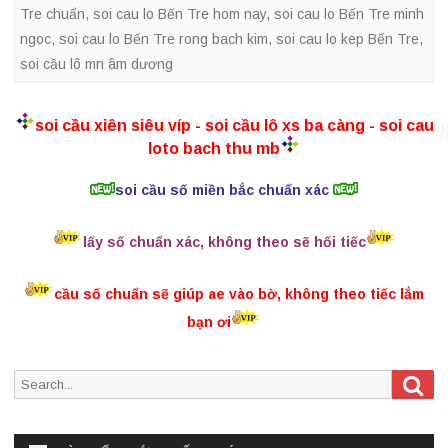
Tre chuẩn
,
soi cau lo Bến Tre hom nay
,
soi cau lo Bến Tre minh
ngoc
,
soi cau lo Bến Tre rong bach kim
,
soi cau lo kep Bến Tre
,
soi cầu lô mn âm dương
soi cầu xiên siêu víp - soi cầu lô xs ba càng - soi cau
loto bach thu mb
soi cầu số miền bắc chuẩn xác
lấy số chuẩn xác, không theo sẽ hối tiếc
cầu số chuẩn sẽ giúp ae vào bờ, không theo tiếc lắm
bạn ơi
Sea
Search
for: