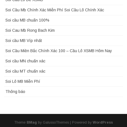
Soi Cầu Mb Chính Xác Miễn Phí Soi Cầu Lô Chính Xác
Soi cầu MB chuẩn 100%
Soi Cau Mb Rong Bach Kim
Soi cầu MB Víp nhất
Soi Cầu Miền Bắc Chính Xác 100 – Cầu Lô XSMB Hôm Nay
Soi cầu MN chuẩn xác
Soi cầu MT chuẩn xác
Soi Lô MB Miễn Phí
Thông báo
Theme
BMag
by GalussoThemes | Powered by
WordPress