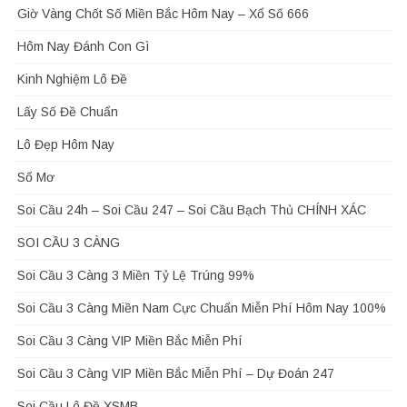
Giờ Vàng Chốt Số Miền Bắc Hôm Nay – Xổ Số 666
Hôm Nay Đánh Con Gì
Kinh Nghiệm Lô Đề
Lấy Số Đề Chuẩn
Lô Đẹp Hôm Nay
Sổ Mơ
Soi Cầu 24h – Soi Cầu 247 – Soi Cầu Bạch Thủ CHÍNH XÁC
SOI CẦU 3 CÀNG
Soi Cầu 3 Càng 3 Miền Tỷ Lệ Trúng 99%
Soi Cầu 3 Càng Miền Nam Cực Chuẩn Miễn Phí Hôm Nay 100%
Soi Cầu 3 Càng VIP Miền Bắc Miễn Phí
Soi Cầu 3 Càng VIP Miền Bắc Miễn Phí – Dự Đoán 247
Soi Cầu Lô Đề XSMB