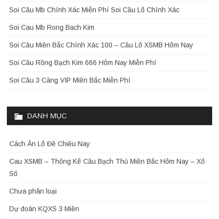
Soi Cầu Mb Chính Xác Miễn Phí Soi Cầu Lô Chính Xác
Soi Cau Mb Rong Bach Kim
Soi Cầu Miền Bắc Chính Xác 100 – Cầu Lô XSMB Hôm Nay
Soi Cầu Rồng Bạch Kim 666 Hôm Nay Miễn Phí
Soi Cầu 3 Càng VIP Miền Bắc Miễn Phí
DANH MỤC
Cách Ăn Lô Đề Chiều Nay
Cau XSMB – Thống Kê Cầu Bạch Thủ Miền Bắc Hôm Nay – Xổ
Số
Chưa phân loại
Dự đoán KQXS 3 Miền