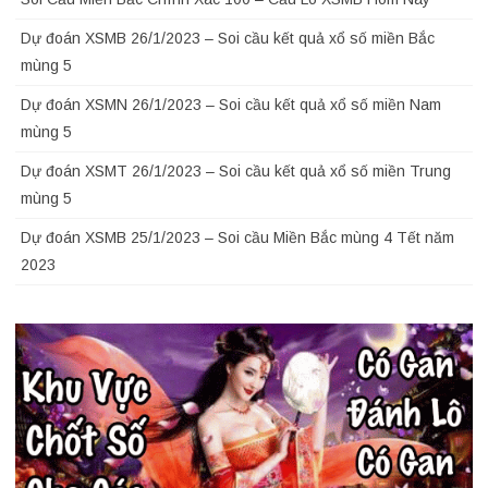
Dự đoán XSMB 26/1/2023 – Soi cầu kết quả xổ số miền Bắc
mùng 5
Dự đoán XSMN 26/1/2023 – Soi cầu kết quả xổ số miền Nam
mùng 5
Dự đoán XSMT 26/1/2023 – Soi cầu kết quả xổ số miền Trung
mùng 5
Dự đoán XSMB 25/1/2023 – Soi cầu Miền Bắc mùng 4 Tết năm
2023