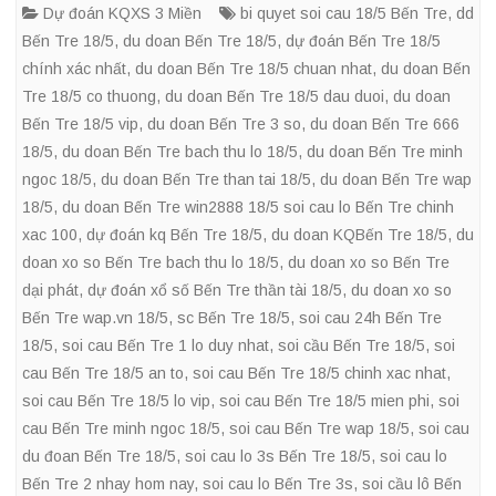
Dự đoán KQXS 3 Miền
bi quyet soi cau 18/5 Bến Tre
,
dd
Bến Tre 18/5
,
du doan Bến Tre 18/5
,
dự đoán Bến Tre 18/5
chính xác nhất
,
du doan Bến Tre 18/5 chuan nhat
,
du doan Bến
Tre 18/5 co thuong
,
du doan Bến Tre 18/5 dau duoi
,
du doan
Bến Tre 18/5 vip
,
du doan Bến Tre 3 so
,
du doan Bến Tre 666
18/5
,
du doan Bến Tre bach thu lo 18/5
,
du doan Bến Tre minh
ngoc 18/5
,
du doan Bến Tre than tai 18/5
,
du doan Bến Tre wap
18/5
,
du doan Bến Tre win2888 18/5 soi cau lo Bến Tre chinh
xac 100
,
dự đoán kq Bến Tre 18/5
,
du doan KQBến Tre 18/5
,
du
doan xo so Bến Tre bach thu lo 18/5
,
du doan xo so Bến Tre
dại phát
,
dự đoán xổ số Bến Tre thần tài 18/5
,
du doan xo so
Bến Tre wap.vn 18/5
,
sc Bến Tre 18/5
,
soi cau 24h Bến Tre
18/5
,
soi cau Bến Tre 1 lo duy nhat
,
soi cầu Bến Tre 18/5
,
soi
cau Bến Tre 18/5 an to
,
soi cau Bến Tre 18/5 chinh xac nhat
,
soi cau Bến Tre 18/5 lo vip
,
soi cau Bến Tre 18/5 mien phi
,
soi
cau Bến Tre minh ngoc 18/5
,
soi cau Bến Tre wap 18/5
,
soi cau
du đoan Bến Tre 18/5
,
soi cau lo 3s Bến Tre 18/5
,
soi cau lo
Bến Tre 2 nhay hom nay
,
soi cau lo Bến Tre 3s
,
soi cầu lô Bến