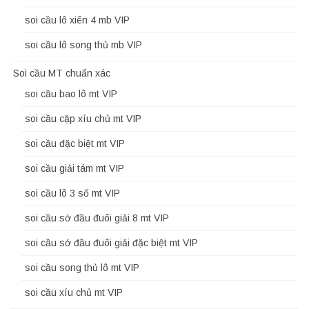
soi cầu lô xiên 4 mb VIP
soi cầu lô song thủ mb VIP
Soi cầu MT chuẩn xác
soi cầu bao lô mt VIP
soi cầu cặp xíu chủ mt VIP
soi cầu đặc biệt mt VIP
soi cầu giải tám mt VIP
soi cầu lô 3 số mt VIP
soi cầu sớ đầu đuôi giải 8 mt VIP
soi cầu sớ đầu đuôi giải đặc biệt mt VIP
soi cầu song thủ lô mt VIP
soi cầu xíu chủ mt VIP