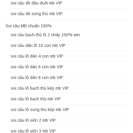
soi cầu đề đầu đuôi mb VIP
soi cầu đề song thủ mb VIP
Soi cầu MB chuẩn 100%
soi cầu bạch thủ lô 2 nháy 100% win
soi cầu dàn lô 10 con mb VIP
soi cầu lô dàn 4 con mb VIP
soi cầu lô dàn 6 con mb VIP
soi cầu lô dàn 8 con mb VIP
soi cầu lô bạch thủ kép mb VIP
soi cầu lô bạch thủ mb VIP
soi cầu lô song thủ kép mb VIP
soi cầu lô xiên 2 mb VIP
soi cầu lô xiên 3 mb VIP