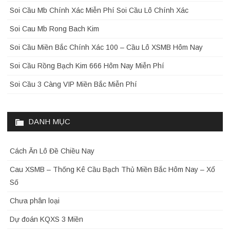
Soi Cầu Mb Chính Xác Miễn Phí Soi Cầu Lô Chính Xác
Soi Cau Mb Rong Bach Kim
Soi Cầu Miền Bắc Chính Xác 100 – Cầu Lô XSMB Hôm Nay
Soi Cầu Rồng Bạch Kim 666 Hôm Nay Miễn Phí
Soi Cầu 3 Càng VIP Miền Bắc Miễn Phí
DANH MỤC
Cách Ăn Lô Đề Chiều Nay
Cau XSMB – Thống Kê Cầu Bạch Thủ Miền Bắc Hôm Nay – Xổ
Số
Chưa phân loại
Dự đoán KQXS 3 Miền