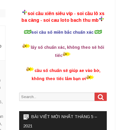
 SỚ ĐẦU ĐUÔI
SOI CẦU SỚ ĐẦU ĐUÔI
T VIP
GIẢI 8 MN VIP
soi cầu xiên siêu víp - soi cầu lô xs
ba càng - soi cau loto bach thu mb
 SỚ ĐẦU ĐUÔI
SOI CẦU SỚ ĐẦU ĐUÔI
 BIỆT MT VIP
GIẢI ĐẶC BIỆT MN VIP
soi cầu số miền bắc chuẩn xác
 SONG THỦ LÔ
SOI CẦU SONG THỦ LÔ
o
lấy số chuẩn xác, không theo sẽ hối
MN VIP
tiếc
XÍU CHỦ MT VIP
SOI CẦU XÍU CHỦ MN VIP
cầu số chuẩn sẽ giúp ae vào bờ,
không theo tiếc lắm bạn ơi
h
h
Search
Search
5
,
for:
an
BÀI VIẾT MỚI NHẤT THÁNG 5 –
n
,
2021