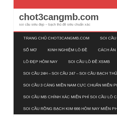
chot3cangmb.com
soi cầu siêu đẹp – bạch thủ đề siêu chuẩn xác
TRANG CHỦ CHOT3CANGMB.COM
SOI CẦU
SỔ MƠ
KINH NGHIỆM LÔ ĐỀ
CÁCH ĂN 
SOI CẦU 
VIP
LÔ ĐẸP HÔM NAY
SOI CẦU LÔ ĐỀ XSMB
SOI CẦU 
SOI CẦU 24H – SOI CẦU 247 – SOI CẦU BẠCH TH
MB VIP
SOI CẦU 3 CÀNG MIỀN NAM CỰC CHUẨN MIỄN P
SOI CẦU 
SOI CẦU MB CHÍNH XÁC MIỄN PHÍ SOI CẦU LÔ 
MB VIP
SOI CẦU RỒNG BẠCH KIM 666 HÔM NAY MIỄN PH
SOI CẦU 