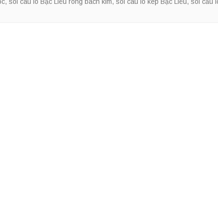
oc
,
soi cau lo Bạc Liêu rong bach kim
,
soi cau lo kep Bạc Liêu
,
soi cầu l
SOI CẦU LÔ SONG THỦ
MB VIP