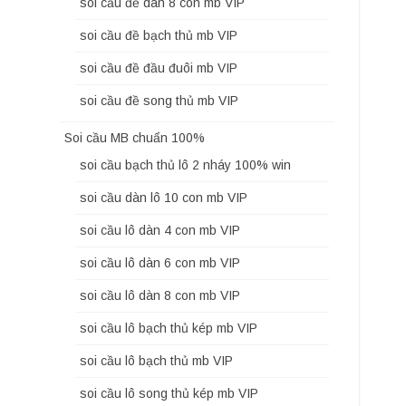
soi cầu đề dàn 8 con mb VIP
soi cầu đề bạch thủ mb VIP
soi cầu đề đầu đuôi mb VIP
soi cầu đề song thủ mb VIP
Soi cầu MB chuẩn 100%
soi cầu bạch thủ lô 2 nháy 100% win
soi cầu dàn lô 10 con mb VIP
soi cầu lô dàn 4 con mb VIP
soi cầu lô dàn 6 con mb VIP
soi cầu lô dàn 8 con mb VIP
soi cầu lô bạch thủ kép mb VIP
soi cầu lô bạch thủ mb VIP
soi cầu lô song thủ kép mb VIP