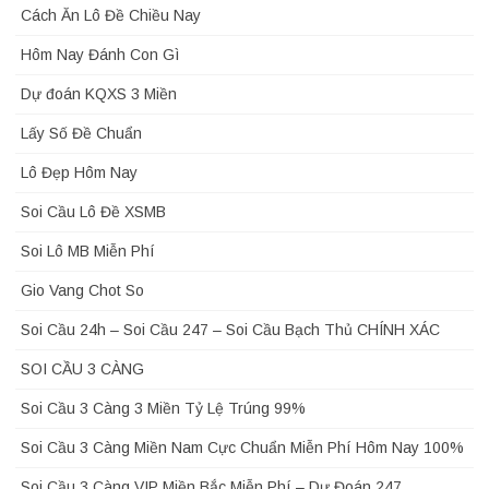
Cách Ăn Lô Đề Chiều Nay
Hôm Nay Đánh Con Gì
Dự đoán KQXS 3 Miền
Lấy Số Đề Chuẩn
Lô Đẹp Hôm Nay
Soi Cầu Lô Đề XSMB
Soi Lô MB Miễn Phí
Gio Vang Chot So
Soi Cầu 24h – Soi Cầu 247 – Soi Cầu Bạch Thủ CHÍNH XÁC
SOI CẦU 3 CÀNG
Soi Cầu 3 Càng 3 Miền Tỷ Lệ Trúng 99%
Soi Cầu 3 Càng Miền Nam Cực Chuẩn Miễn Phí Hôm Nay 100%
Soi Cầu 3 Càng VIP Miền Bắc Miễn Phí – Dự Đoán 247