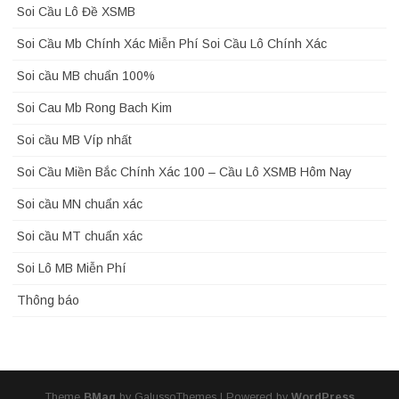
Soi Cầu Lô Đề XSMB
Soi Cầu Mb Chính Xác Miễn Phí Soi Cầu Lô Chính Xác
Soi cầu MB chuẩn 100%
Soi Cau Mb Rong Bach Kim
Soi cầu MB Víp nhất
Soi Cầu Miền Bắc Chính Xác 100 – Cầu Lô XSMB Hôm Nay
Soi cầu MN chuẩn xác
Soi cầu MT chuẩn xác
Soi Lô MB Miễn Phí
Thông báo
Theme
BMag
by GalussoThemes | Powered by
WordPress