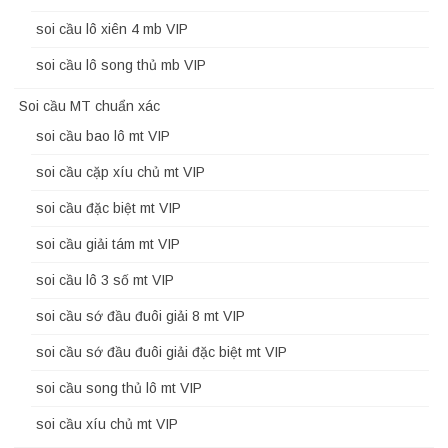
soi cầu lô xiên 4 mb VIP
soi cầu lô song thủ mb VIP
Soi cầu MT chuẩn xác
soi cầu bao lô mt VIP
soi cầu cặp xíu chủ mt VIP
soi cầu đặc biệt mt VIP
soi cầu giải tám mt VIP
soi cầu lô 3 số mt VIP
soi cầu sớ đầu đuôi giải 8 mt VIP
soi cầu sớ đầu đuôi giải đặc biệt mt VIP
soi cầu song thủ lô mt VIP
soi cầu xíu chủ mt VIP