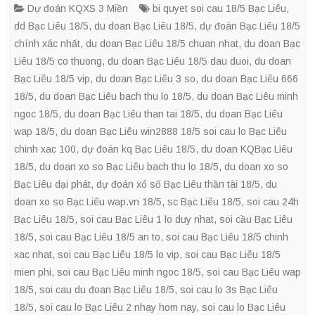
Dự đoán KQXS 3 Miền
bi quyet soi cau 18/5 Bạc Liêu
,
dd Bạc Liêu 18/5
,
du doan Bạc Liêu 18/5
,
dự đoán Bạc Liêu 18/5
chính xác nhất
,
du doan Bạc Liêu 18/5 chuan nhat
,
du doan Bạc
Liêu 18/5 co thuong
,
du doan Bạc Liêu 18/5 dau duoi
,
du doan
Bạc Liêu 18/5 vip
,
du doan Bạc Liêu 3 so
,
du doan Bạc Liêu 666
18/5
,
du doan Bạc Liêu bach thu lo 18/5
,
du doan Bạc Liêu minh
ngoc 18/5
,
du doan Bạc Liêu than tai 18/5
,
du doan Bạc Liêu
wap 18/5
,
du doan Bạc Liêu win2888 18/5 soi cau lo Bạc Liêu
chinh xac 100
,
dự đoán kq Bạc Liêu 18/5
,
du doan KQBạc Liêu
18/5
,
du doan xo so Bạc Liêu bach thu lo 18/5
,
du doan xo so
Bạc Liêu dại phát
,
dự đoán xổ số Bạc Liêu thần tài 18/5
,
du
doan xo so Bạc Liêu wap.vn 18/5
,
sc Bạc Liêu 18/5
,
soi cau 24h
Bạc Liêu 18/5
,
soi cau Bạc Liêu 1 lo duy nhat
,
soi cầu Bạc Liêu
18/5
,
soi cau Bạc Liêu 18/5 an to
,
soi cau Bạc Liêu 18/5 chinh
xac nhat
,
soi cau Bạc Liêu 18/5 lo vip
,
soi cau Bạc Liêu 18/5
mien phi
,
soi cau Bạc Liêu minh ngoc 18/5
,
soi cau Bạc Liêu wap
18/5
,
soi cau du đoan Bạc Liêu 18/5
,
soi cau lo 3s Bạc Liêu
18/5
,
soi cau lo Bạc Liêu 2 nhay hom nay
,
soi cau lo Bạc Liêu