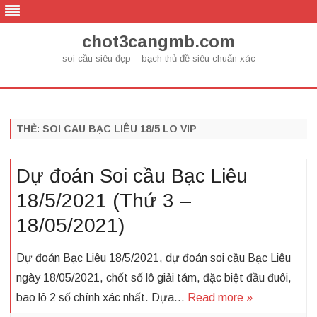
chot3cangmb.com
soi cầu siêu đẹp – bạch thủ đề siêu chuẩn xác
Skip
to
content
THẺ:
SOI CAU BẠC LIÊU 18/5 LO VIP
Dự đoán Soi cầu Bạc Liêu
18/5/2021 (Thứ 3 –
18/05/2021)
Dự đoán Bạc Liêu 18/5/2021, dự đoán soi cầu Bạc Liêu
ngày 18/05/2021, chốt số lô giải tám, đặc biệt đầu đuôi,
bao lô 2 số chính xác nhất. Dựa…
Read more »