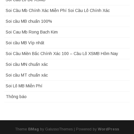
Soi Cầu Mb Chính Xác Miễn Phí Soi Cầu Lô Chính Xác
Soi cầu MB chuẩn 100%
Soi Cau Mb Rong Bach Kim
Soi cầu MB Víp nhất
Soi Cầu Miền Bắc Chính Xác 100 – Cầu Lô XSMB Hôm Nay
Soi cầu MN chuẩn xác
Soi cầu MT chuẩn xác
Soi Lô MB Miễn Phí
Thông báo
Theme
BMag
by GalussoThemes | Powered by
WordPress