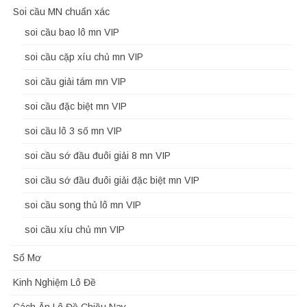
Soi cầu MN chuẩn xác
soi cầu bao lô mn VIP
soi cầu cặp xíu chủ mn VIP
soi cầu giải tám mn VIP
soi cầu đặc biệt mn VIP
soi cầu lô 3 số mn VIP
soi cầu sớ đầu đuôi giải 8 mn VIP
soi cầu sớ đầu đuôi giải đặc biệt mn VIP
soi cầu song thủ lô mn VIP
soi cầu xíu chủ mn VIP
Sổ Mơ
Kinh Nghiệm Lô Đề