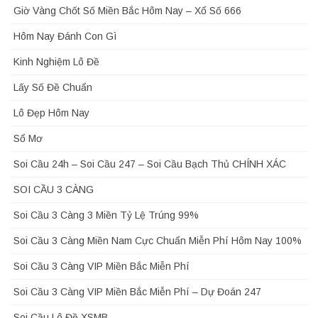
Giờ Vàng Chốt Số Miền Bắc Hôm Nay – Xổ Số 666
Hôm Nay Đánh Con Gì
Kinh Nghiệm Lô Đề
Lấy Số Đề Chuẩn
Lô Đẹp Hôm Nay
Sổ Mơ
Soi Cầu 24h – Soi Cầu 247 – Soi Cầu Bạch Thủ CHÍNH XÁC
SOI CẦU 3 CÀNG
Soi Cầu 3 Càng 3 Miền Tỷ Lệ Trúng 99%
Soi Cầu 3 Càng Miền Nam Cực Chuẩn Miễn Phí Hôm Nay 100%
Soi Cầu 3 Càng VIP Miền Bắc Miễn Phí
Soi Cầu 3 Càng VIP Miền Bắc Miễn Phí – Dự Đoán 247
Soi Cầu Lô Đề XSMB