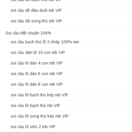
soi cầu đề đầu đuôi mb VIP
soi cầu đề song thủ mb VIP
Soi cầu MB chuẩn 100%
soi cầu bạch thủ lô 2 nháy 100% win
soi cầu dàn lô 10 con mb VIP
soi cầu lô dàn 4 con mb VIP
soi cầu lô dàn 6 con mb VIP
soi cầu lô dàn 8 con mb VIP
soi cầu lô bạch thủ kép mb VIP
soi cầu lô bạch thủ mb VIP
soi cầu lô song thủ kép mb VIP
soi cầu lô xiên 2 mb VIP