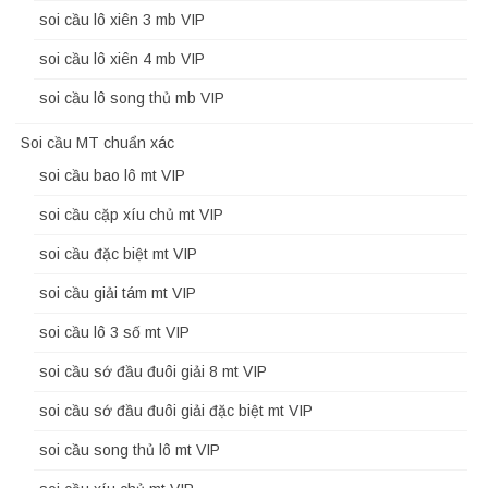
soi cầu lô xiên 3 mb VIP
soi cầu lô xiên 4 mb VIP
soi cầu lô song thủ mb VIP
Soi cầu MT chuẩn xác
soi cầu bao lô mt VIP
soi cầu cặp xíu chủ mt VIP
soi cầu đặc biệt mt VIP
soi cầu giải tám mt VIP
soi cầu lô 3 số mt VIP
soi cầu sớ đầu đuôi giải 8 mt VIP
soi cầu sớ đầu đuôi giải đặc biệt mt VIP
soi cầu song thủ lô mt VIP