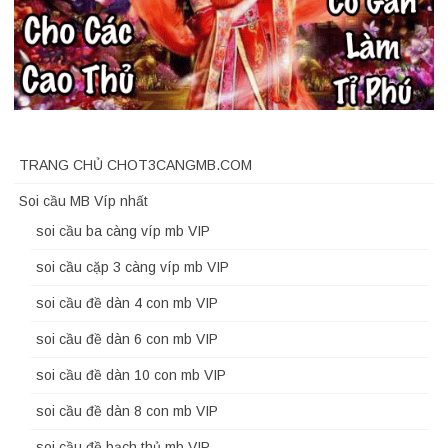
TRANG CHỦ CHOT3CANGMB.COM
Soi cầu MB Víp nhất
soi cầu ba càng víp mb VIP
soi cầu cặp 3 càng víp mb VIP
soi cầu đề dàn 4 con mb VIP
soi cầu đề dàn 6 con mb VIP
soi cầu đề dàn 10 con mb VIP
soi cầu đề dàn 8 con mb VIP
soi cầu đề bạch thủ mb VIP