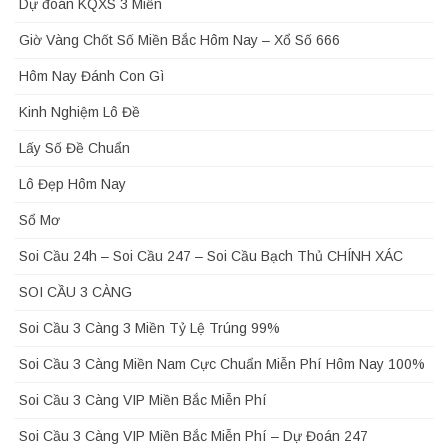
Dự đoán KQXS 3 Miền
Giờ Vàng Chốt Số Miền Bắc Hôm Nay – Xổ Số 666
Hôm Nay Đánh Con Gì
Kinh Nghiệm Lô Đề
Lấy Số Đề Chuẩn
Lô Đẹp Hôm Nay
Sổ Mơ
Soi Cầu 24h – Soi Cầu 247 – Soi Cầu Bạch Thủ CHÍNH XÁC
SOI CẦU 3 CÀNG
Soi Cầu 3 Càng 3 Miền Tỷ Lệ Trúng 99%
Soi Cầu 3 Càng Miền Nam Cực Chuẩn Miễn Phí Hôm Nay 100%
Soi Cầu 3 Càng VIP Miền Bắc Miễn Phí
Soi Cầu 3 Càng VIP Miền Bắc Miễn Phí – Dự Đoán 247