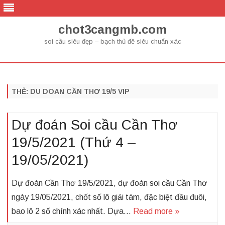
chot3cangmb.com
soi cầu siêu đẹp – bạch thủ đề siêu chuẩn xác
Skip
to
content
THẺ:
DU DOAN CẦN THƠ 19/5 VIP
Dự đoán Soi cầu Cần Thơ
19/5/2021 (Thứ 4 –
19/05/2021)
Dự đoán Cần Thơ 19/5/2021, dự đoán soi cầu Cần Thơ
ngày 19/05/2021, chốt số lô giải tám, đặc biệt đầu đuôi,
bao lô 2 số chính xác nhất. Dựa…
Read more »