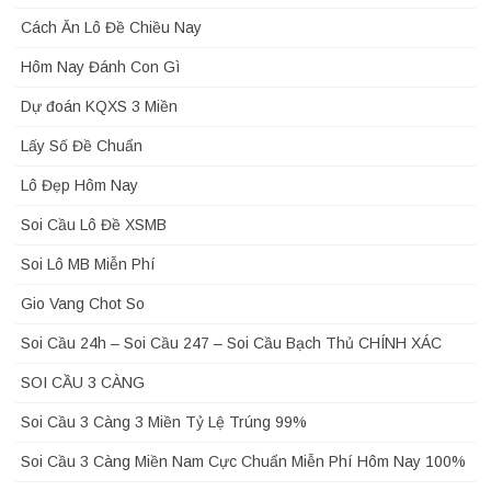
Cách Ăn Lô Đề Chiều Nay
Hôm Nay Đánh Con Gì
Dự đoán KQXS 3 Miền
Lấy Số Đề Chuẩn
Lô Đẹp Hôm Nay
Soi Cầu Lô Đề XSMB
Soi Lô MB Miễn Phí
Gio Vang Chot So
Soi Cầu 24h – Soi Cầu 247 – Soi Cầu Bạch Thủ CHÍNH XÁC
SOI CẦU 3 CÀNG
Soi Cầu 3 Càng 3 Miền Tỷ Lệ Trúng 99%
Soi Cầu 3 Càng Miền Nam Cực Chuẩn Miễn Phí Hôm Nay 100%