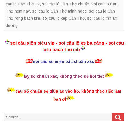
cau lo Cần Thơ 3s
,
soi cầu lô Cần Thơ chuẩn
,
soi cau lo Cần
Thơ hom nay
,
soi cau lo Cần Thơ minh ngoc
,
soi cau lo Cần
Thơ rong bach kim
,
soi cau lo kep Cần Thơ
,
soi cầu lô mn âm
dương
soi cầu xiên siêu víp - soi cầu lô xs ba càng - soi cau
loto bach thu mb
soi cầu số miền bắc chuẩn xác
lấy số chuẩn xác, không theo sẽ hối tiếc
cầu số chuẩn sẽ giúp ae vào bờ, không theo tiếc lắm
bạn ơi
Sea
Search
for: