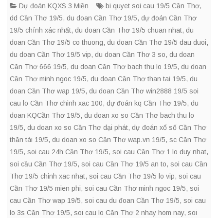
Dự đoán KQXS 3 Miền
bi quyet soi cau 19/5 Cần Thơ
,
dd Cần Thơ 19/5
,
du doan Cần Thơ 19/5
,
dự đoán Cần Thơ
19/5 chính xác nhất
,
du doan Cần Thơ 19/5 chuan nhat
,
du
doan Cần Thơ 19/5 co thuong
,
du doan Cần Thơ 19/5 dau duoi
,
du doan Cần Thơ 19/5 vip
,
du doan Cần Thơ 3 so
,
du doan
Cần Thơ 666 19/5
,
du doan Cần Thơ bach thu lo 19/5
,
du doan
Cần Thơ minh ngoc 19/5
,
du doan Cần Thơ than tai 19/5
,
du
doan Cần Thơ wap 19/5
,
du doan Cần Thơ win2888 19/5 soi
cau lo Cần Thơ chinh xac 100
,
dự đoán kq Cần Thơ 19/5
,
du
doan KQCần Thơ 19/5
,
du doan xo so Cần Thơ bach thu lo
19/5
,
du doan xo so Cần Thơ dại phát
,
dự đoán xổ số Cần Thơ
thần tài 19/5
,
du doan xo so Cần Thơ wap.vn 19/5
,
sc Cần Thơ
19/5
,
soi cau 24h Cần Thơ 19/5
,
soi cau Cần Thơ 1 lo duy nhat
,
soi cầu Cần Thơ 19/5
,
soi cau Cần Thơ 19/5 an to
,
soi cau Cần
Thơ 19/5 chinh xac nhat
,
soi cau Cần Thơ 19/5 lo vip
,
soi cau
Cần Thơ 19/5 mien phi
,
soi cau Cần Thơ minh ngoc 19/5
,
soi
cau Cần Thơ wap 19/5
,
soi cau du đoan Cần Thơ 19/5
,
soi cau
lo 3s Cần Thơ 19/5
,
soi cau lo Cần Thơ 2 nhay hom nay
,
soi