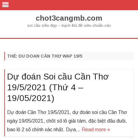
chot3cangmb.com
soi cầu siêu đẹp – bạch thủ đề siêu chuẩn xác
Skip
to
content
THẺ:
DU DOAN CẦN THƠ WAP 19/5
Dự đoán Soi cầu Cần Thơ
19/5/2021 (Thứ 4 –
19/05/2021)
Dự đoán Cần Thơ 19/5/2021, dự đoán soi cầu Cần Thơ
ngày 19/05/2021, chốt số lô giải tám, đặc biệt đầu đuôi,
bao lô 2 số chính xác nhất. Dựa…
Read more »