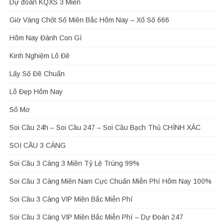
Dự đoán KQXS 3 Miền
Giờ Vàng Chốt Số Miền Bắc Hôm Nay – Xổ Số 666
Hôm Nay Đánh Con Gì
Kinh Nghiệm Lô Đề
Lấy Số Đề Chuẩn
Lô Đẹp Hôm Nay
Sổ Mơ
Soi Cầu 24h – Soi Cầu 247 – Soi Cầu Bạch Thủ CHÍNH XÁC
SOI CẦU 3 CÀNG
Soi Cầu 3 Càng 3 Miền Tỷ Lệ Trúng 99%
Soi Cầu 3 Càng Miền Nam Cực Chuẩn Miễn Phí Hôm Nay 100%
Soi Cầu 3 Càng VIP Miền Bắc Miễn Phí
Soi Cầu 3 Càng VIP Miền Bắc Miễn Phí – Dự Đoán 247