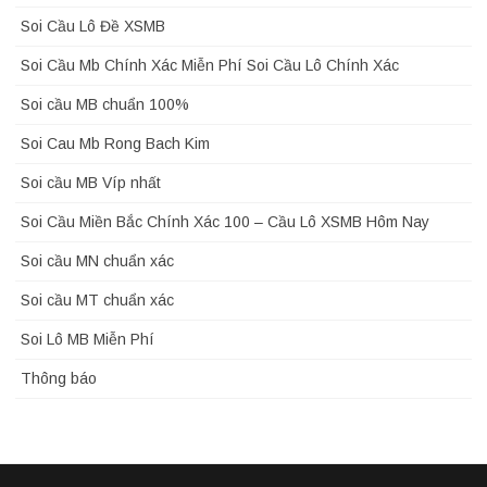
Soi Cầu Lô Đề XSMB
Soi Cầu Mb Chính Xác Miễn Phí Soi Cầu Lô Chính Xác
Soi cầu MB chuẩn 100%
Soi Cau Mb Rong Bach Kim
Soi cầu MB Víp nhất
Soi Cầu Miền Bắc Chính Xác 100 – Cầu Lô XSMB Hôm Nay
Soi cầu MN chuẩn xác
Soi cầu MT chuẩn xác
Soi Lô MB Miễn Phí
Thông báo