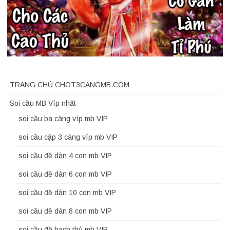
TRANG CHỦ CHOT3CANGMB.COM
Soi cầu MB Víp nhất
soi cầu ba càng víp mb VIP
soi cầu cặp 3 càng víp mb VIP
soi cầu đề dàn 4 con mb VIP
soi cầu đề dàn 6 con mb VIP
soi cầu đề dàn 10 con mb VIP
soi cầu đề dàn 8 con mb VIP
soi cầu đề bạch thủ mb VIP