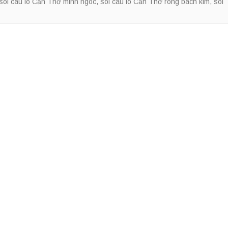
soi cau lo Cần Thơ minh ngoc
,
soi cau lo Cần Thơ rong bach kim
,
soi
SOI CẦU LÔ SONG THỦ
MB VIP