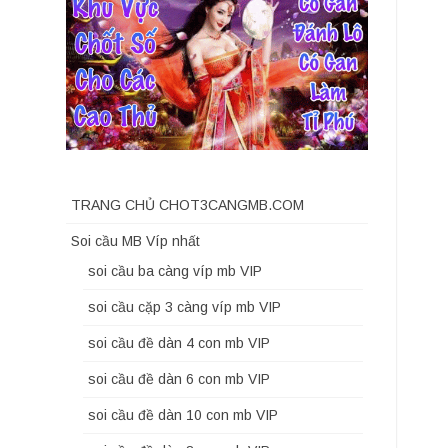
TRANG CHỦ CHOT3CANGMB.COM
Soi cầu MB Víp nhất
soi cầu ba càng víp mb VIP
soi cầu cặp 3 càng víp mb VIP
soi cầu đề dàn 4 con mb VIP
soi cầu đề dàn 6 con mb VIP
soi cầu đề dàn 10 con mb VIP