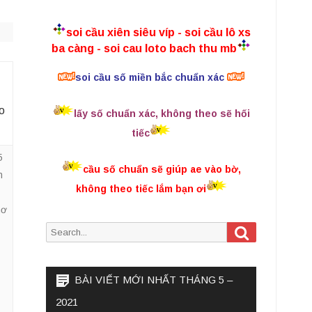
 SỚ ĐẦU ĐUÔI
SOI CẦU SỚ ĐẦU ĐUÔI
T VIP
GIẢI 8 MN VIP
soi cầu xiên siêu víp - soi cầu lô xs
ba càng - soi cau loto bach thu mb
 SỚ ĐẦU ĐUÔI
SOI CẦU SỚ ĐẦU ĐUÔI
 BIỆT MT VIP
GIẢI ĐẶC BIỆT MN VIP
soi cầu số miền bắc chuẩn xác
 SONG THỦ LÔ
SOI CẦU SONG THỦ LÔ
o
lấy số chuẩn xác, không theo sẽ hối
MN VIP
tiếc
5
XÍU CHỦ MT VIP
SOI CẦU XÍU CHỦ MN VIP
cầu số chuẩn sẽ giúp ae vào bờ,
n
không theo tiếc lắm bạn ơi
hơ
Search
Search
for:
BÀI VIẾT MỚI NHẤT THÁNG 5 –
2021