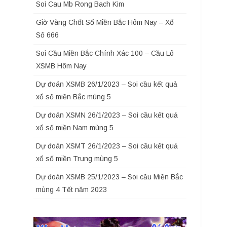
Soi Cau Mb Rong Bach Kim
Giờ Vàng Chốt Số Miền Bắc Hôm Nay – Xổ
Số 666
Soi Cầu Miền Bắc Chính Xác 100 – Cầu Lô
XSMB Hôm Nay
Dự đoán XSMB 26/1/2023 – Soi cầu kết quả
xổ số miền Bắc mùng 5
Dự đoán XSMN 26/1/2023 – Soi cầu kết quả
xổ số miền Nam mùng 5
Dự đoán XSMT 26/1/2023 – Soi cầu kết quả
xổ số miền Trung mùng 5
Dự đoán XSMB 25/1/2023 – Soi cầu Miền Bắc
mùng 4 Tết năm 2023