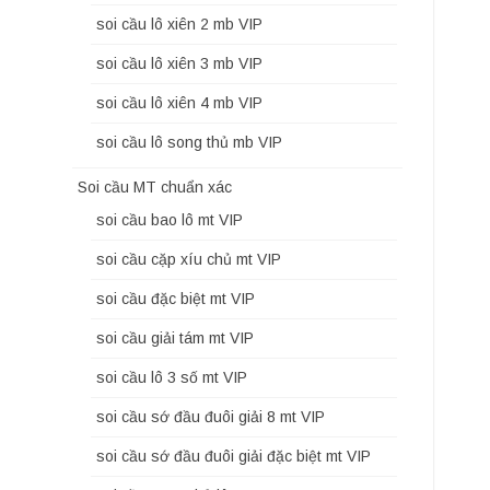
soi cầu lô xiên 2 mb VIP
soi cầu lô xiên 3 mb VIP
soi cầu lô xiên 4 mb VIP
soi cầu lô song thủ mb VIP
Soi cầu MT chuẩn xác
soi cầu bao lô mt VIP
soi cầu cặp xíu chủ mt VIP
soi cầu đặc biệt mt VIP
soi cầu giải tám mt VIP
soi cầu lô 3 số mt VIP
soi cầu sớ đầu đuôi giải 8 mt VIP
soi cầu sớ đầu đuôi giải đặc biệt mt VIP