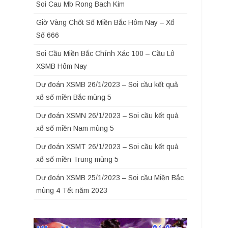
Soi Cau Mb Rong Bach Kim
Giờ Vàng Chốt Số Miền Bắc Hôm Nay – Xổ
Số 666
Soi Cầu Miền Bắc Chính Xác 100 – Cầu Lô
XSMB Hôm Nay
Dự đoán XSMB 26/1/2023 – Soi cầu kết quả
xổ số miền Bắc mùng 5
Dự đoán XSMN 26/1/2023 – Soi cầu kết quả
xổ số miền Nam mùng 5
Dự đoán XSMT 26/1/2023 – Soi cầu kết quả
xổ số miền Trung mùng 5
Dự đoán XSMB 25/1/2023 – Soi cầu Miền Bắc
mùng 4 Tết năm 2023