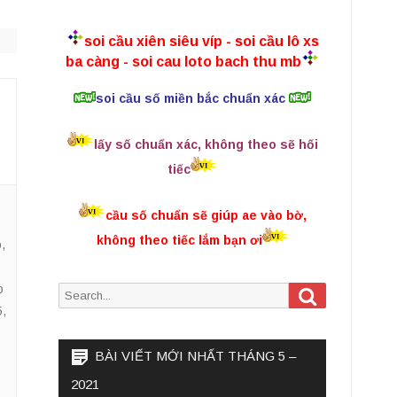
 SỚ ĐẦU ĐUÔI
SOI CẦU SỚ ĐẦU ĐUÔI
T VIP
GIẢI 8 MN VIP
soi cầu xiên siêu víp - soi cầu lô xs
ba càng - soi cau loto bach thu mb
 SỚ ĐẦU ĐUÔI
SOI CẦU SỚ ĐẦU ĐUÔI
 BIỆT MT VIP
GIẢI ĐẶC BIỆT MN VIP
soi cầu số miền bắc chuẩn xác
 SONG THỦ LÔ
SOI CẦU SONG THỦ LÔ
lấy số chuẩn xác, không theo sẽ hối
MN VIP
tiếc
XÍU CHỦ MT VIP
SOI CẦU XÍU CHỦ MN VIP
cầu số chuẩn sẽ giúp ae vào bờ,
không theo tiếc lắm bạn ơi
o
,
o
Search
Search
5
,
for:
BÀI VIẾT MỚI NHẤT THÁNG 5 –
2021