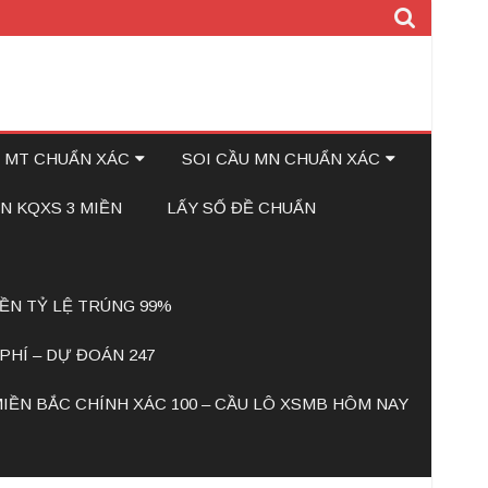
U MT CHUẨN XÁC
SOI CẦU MN CHUẨN XÁC
N KQXS 3 MIỀN
LẤY SỐ ĐỀ CHUẨN
 BAO LÔ MT VIP
SOI CẦU BAO LÔ MN VIP
 CẶP XÍU CHỦ MT
SOI CẦU CẶP XÍU CHỦ MN
VIP
IỀN TỶ LỆ TRÚNG 99%
ĐẶC BIỆT MT VIP
SOI CẦU GIẢI TÁM MN VIP
PHÍ – DỰ ĐOÁN 247
GIẢI TÁM MT VIP
SOI CẦU ĐẶC BIỆT MN VIP
MIỀN BẮC CHÍNH XÁC 100 – CẦU LÔ XSMB HÔM NAY
LÔ 3 SỐ MT VIP
SOI CẦU LÔ 3 SỐ MN VIP