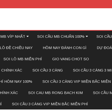
Skip
 MB VÍP NHẤT
SOI CẦU MB CHUẨN 100%
SOI CẦ
to
content
LÔ ĐỀ CHIỀU NAY
HÔM NAY ĐÁNH CON GÌ
DỰ ĐOÁ
BA CÀNG VÍP MB
SOI CẦU BẠCH THỦ LÔ 2
SOI CẦU
NHÁY 100% WIN
SOI LÔ MB MIỄN PHÍ
GIO VANG CHOT SO
SOI CẦU
CẶP 3 CÀNG VÍP
SOI CẦU DÀN LÔ 10 CON
VIP
Ủ CHÍNH XÁC
SOI CẦU 3 CÀNG
SOI CẦU 3 CÀNG 3 M
MB VIP
SOI CẦU 
HÍ HÔM NAY 100%
SOI CẦU 3 CÀNG VIP MIỀN BẮC MIỄN 
ĐỀ DÀN 4 CON
SOI CẦU LÔ DÀN 4 CON
SOI CẦU 
CHÍNH XÁC
SOI CAU MB RONG BACH KIM
SOI CẦU 
MB VIP
SOI CẦU 
Í
SOI CẦU 3 CÀNG VIP MIỀN BẮC MIỄN PHÍ
ĐỀ DÀN 6 CON
SOI CẦU LÔ DÀN 6 CON