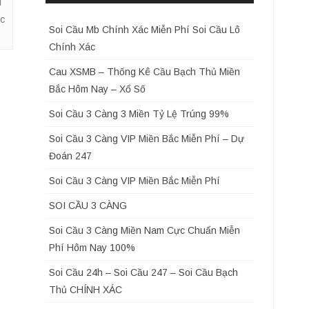
u
oc
Soi Cầu Mb Chính Xác Miễn Phí Soi Cầu Lô
Chính Xác
Cau XSMB – Thống Kê Cầu Bạch Thủ Miền
Bắc Hôm Nay – Xổ Số
Soi Cầu 3 Càng 3 Miền Tỷ Lệ Trúng 99%
Soi Cầu 3 Càng VIP Miền Bắc Miễn Phí – Dự
Đoán 247
Soi Cầu 3 Càng VIP Miền Bắc Miễn Phí
SOI CẦU 3 CÀNG
Soi Cầu 3 Càng Miền Nam Cực Chuẩn Miễn
Phí Hôm Nay 100%
Soi Cầu 24h – Soi Cầu 247 – Soi Cầu Bạch
Thủ CHÍNH XÁC