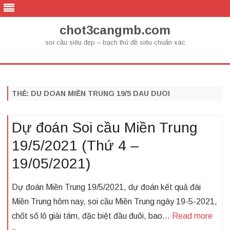
chot3cangmb.com
soi cầu siêu đẹp – bạch thủ đề siêu chuẩn xác
Skip
to
content
THẺ:
DU DOAN MIỀN TRUNG 19/5 DAU DUOI
Dự đoán Soi cầu Miền Trung
19/5/2021 (Thứ 4 –
19/05/2021)
Dự đoán Miền Trung 19/5/2021, dự đoán kết quả đài
Miền Trung hôm nay, soi cầu Miền Trung ngày 19-5-2021,
chốt số lô giải tám, đặc biệt đầu đuôi, bao…
Read more