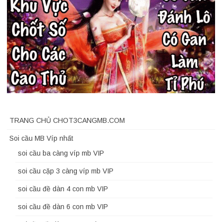
TRANG CHỦ CHOT3CANGMB.COM
Soi cầu MB Víp nhất
soi cầu ba càng víp mb VIP
soi cầu cặp 3 càng víp mb VIP
soi cầu đề dàn 4 con mb VIP
soi cầu đề dàn 6 con mb VIP