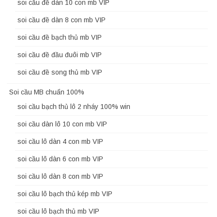
soi cầu đề dàn 10 con mb VIP
soi cầu đề dàn 8 con mb VIP
soi cầu đề bạch thủ mb VIP
soi cầu đề đầu đuôi mb VIP
soi cầu đề song thủ mb VIP
Soi cầu MB chuẩn 100%
soi cầu bạch thủ lô 2 nháy 100% win
soi cầu dàn lô 10 con mb VIP
soi cầu lô dàn 4 con mb VIP
soi cầu lô dàn 6 con mb VIP
soi cầu lô dàn 8 con mb VIP
soi cầu lô bạch thủ kép mb VIP
soi cầu lô bạch thủ mb VIP