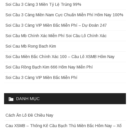
Soi Cầu 3 Càng 3 Miền Tỷ Lệ Trúng 99%
Soi Cầu 3 Càng Miền Nam Cực Chuẩn Miễn Phí Hôm Nay 100%
Soi Cầu 3 Càng VIP Miền Bắc Miễn Phí – Dự Đoán 247
Soi Cầu Mb Chính Xác Miễn Phí Soi Cầu Lô Chính Xác
Soi Cau Mb Rong Bach Kim
Soi Cầu Miền Bắc Chính Xác 100 – Cầu Lô XSMB Hôm Nay
Soi Cầu Rồng Bạch Kim 666 Hôm Nay Miễn Phí
Soi Cầu 3 Càng VIP Miền Bắc Miễn Phí
DANH MỤC
Cách Ăn Lô Đề Chiều Nay
Cau XSMB – Thống Kê Cầu Bạch Thủ Miền Bắc Hôm Nay – Xổ