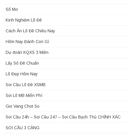
Sổ Mơ
Kinh Nghiệm Lô Đề
Cách Ăn Lô Đề Chiều Nay
Hôm Nay Đánh Con Gì
Dự đoán KQXS 3 Miền
Lấy Số Đề Chuẩn
Lô Đẹp Hôm Nay
Soi Cầu Lô Đề XSMB
Soi Lô MB Miễn Phí
Gio Vang Chot So
Soi Cầu 24h – Soi Cầu 247 – Soi Cầu Bạch Thủ CHÍNH XÁC
SOI CẦU 3 CÀNG