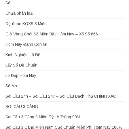
Số
Chưa phân loại
Dự đoán KQXS 3 Miền
Giờ Vàng Chốt Số Miền Bắc Hôm Nay – Xổ Số 666
Hôm Nay Đánh Con Gì
Kinh Nghiệm Lô Đề
Lấy Số Đề Chuẩn
Lô Đẹp Hôm Nay
Sổ Mơ
Soi Cầu 24h – Soi Cầu 247 – Soi Cầu Bạch Thủ CHÍNH XÁC
SOI CẦU 3 CÀNG
Soi Cầu 3 Càng 3 Miền Tỷ Lệ Trúng 99%
Soi Cầu 3 Càng Miền Nam Cực Chuẩn Miễn Phí Hôm Nay 100%