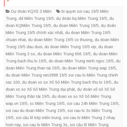
»
Dự đoán KQXS 3 Miền
bi quyet soi cau 19/5 Miền
Trung
,
dd Miền Trung 19/5
,
dự đoán kq Miền Trung 19/5
,
du
doan KQMiền Trung 19/5
,
du doan Miền Trung 19/5
,
dự đoán
Miền Trung 19/5 chính xác nhất
,
du doan Miền Trung 19/5
chuan nhat
,
du doan Miền Trung 19/5 co thuong
,
du doan Miền
Trung 19/5 dau duoi
,
du doan Miền Trung 19/5 vip
,
du doan
Miền Trung 3 so
,
du doan Miền Trung 666 19/5
,
du doan Miền
Trung bach thu lo 19/5
,
du doan Miền Trung minh ngoc 19/5
,
du
doan Miền Trung than tai 19/5
,
du doan Miền Trung wap 19/5
,
du doan Miền Trung win2888 19/5 soi cau lo Miền Trung chinh
xac 100
,
du doan xo so Xổ Số Miền Trung bach thu lo 19/5
,
du
doan xo so Xổ Số Miền Trung dại phát
,
dự đoán xổ số Xổ Số
Miền Trung thần tài 19/5
,
du doan xo so Xổ Số Miền Trung
wap.vn 19/5
,
sc Miền Trung 19/5
,
soi cau 24h Miền Trung 19/5
,
soi cau du đoan Miền Trung 19/5
,
soi cau lo 3s Miền Trung
19/5
,
soi cầu lô kép miền trung
,
soi cau lo Miền Trung 2 nhay
hom nay
,
soi cau lo Miền Trung 3s
,
soi cầu lô Miền Trung