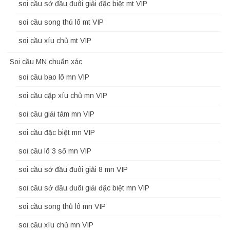
soi cầu sớ đầu đuôi giải đặc biệt mt VIP
soi cầu song thủ lô mt VIP
soi cầu xíu chủ mt VIP
Soi cầu MN chuẩn xác
soi cầu bao lô mn VIP
soi cầu cặp xíu chủ mn VIP
soi cầu giải tám mn VIP
soi cầu đặc biệt mn VIP
soi cầu lô 3 số mn VIP
soi cầu sớ đầu đuôi giải 8 mn VIP
soi cầu sớ đầu đuôi giải đặc biệt mn VIP
soi cầu song thủ lô mn VIP
soi cầu xíu chủ mn VIP