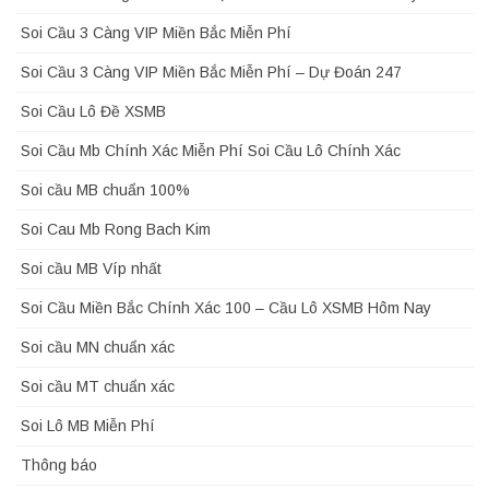
Soi Cầu 3 Càng VIP Miền Bắc Miễn Phí
Soi Cầu 3 Càng VIP Miền Bắc Miễn Phí – Dự Đoán 247
Soi Cầu Lô Đề XSMB
Soi Cầu Mb Chính Xác Miễn Phí Soi Cầu Lô Chính Xác
Soi cầu MB chuẩn 100%
Soi Cau Mb Rong Bach Kim
Soi cầu MB Víp nhất
Soi Cầu Miền Bắc Chính Xác 100 – Cầu Lô XSMB Hôm Nay
Soi cầu MN chuẩn xác
Soi cầu MT chuẩn xác
Soi Lô MB Miễn Phí
Thông báo