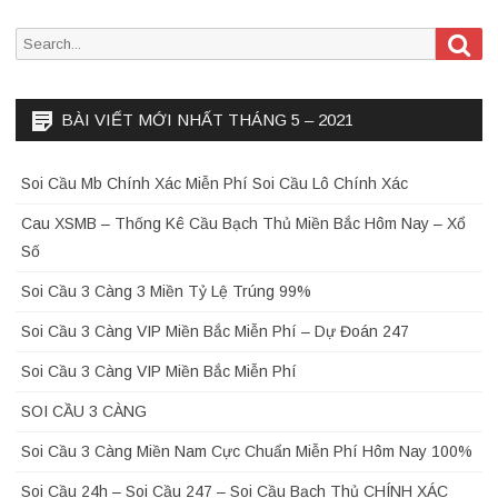
Sea
Search
for:
BÀI VIẾT MỚI NHẤT THÁNG 5 – 2021
Soi Cầu Mb Chính Xác Miễn Phí Soi Cầu Lô Chính Xác
Cau XSMB – Thống Kê Cầu Bạch Thủ Miền Bắc Hôm Nay – Xổ
Số
Soi Cầu 3 Càng 3 Miền Tỷ Lệ Trúng 99%
Soi Cầu 3 Càng VIP Miền Bắc Miễn Phí – Dự Đoán 247
Soi Cầu 3 Càng VIP Miền Bắc Miễn Phí
SOI CẦU 3 CÀNG
Soi Cầu 3 Càng Miền Nam Cực Chuẩn Miễn Phí Hôm Nay 100%
Soi Cầu 24h – Soi Cầu 247 – Soi Cầu Bạch Thủ CHÍNH XÁC