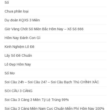
Số
Chưa phân loại
Dự đoán KQXS 3 Miền
Giờ Vàng Chốt Số Miền Bắc Hôm Nay – Xổ Số 666
Hôm Nay Đánh Con Gì
Kinh Nghiệm Lô Đề
Lấy Số Đề Chuẩn
Lô Đẹp Hôm Nay
Sổ Mơ
Soi Cầu 24h – Soi Cầu 247 – Soi Cầu Bạch Thủ CHÍNH XÁC
SOI CẦU 3 CÀNG
Soi Cầu 3 Càng 3 Miền Tỷ Lệ Trúng 99%
Soi Cầu 3 Càng Miền Nam Cực Chuẩn Miễn Phí Hôm Nay 100%