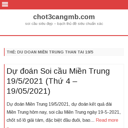
chot3cangmb.com
soi cầu siêu đẹp – bạch thủ đề siêu chuẩn xác
Skip
to
content
THẺ:
DU DOAN MIỀN TRUNG THAN TAI 19/5
Dự đoán Soi cầu Miền Trung
19/5/2021 (Thứ 4 –
19/05/2021)
Dự đoán Miền Trung 19/5/2021, dự đoán kết quả đài
Miền Trung hôm nay, soi cầu Miền Trung ngày 19-5-2021,
chốt số lô giải tám, đặc biệt đầu đuôi, bao…
Read more