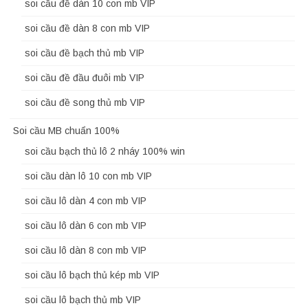
soi cầu đề dàn 10 con mb VIP
soi cầu đề dàn 8 con mb VIP
soi cầu đề bạch thủ mb VIP
soi cầu đề đầu đuôi mb VIP
soi cầu đề song thủ mb VIP
Soi cầu MB chuẩn 100%
soi cầu bạch thủ lô 2 nháy 100% win
soi cầu dàn lô 10 con mb VIP
soi cầu lô dàn 4 con mb VIP
soi cầu lô dàn 6 con mb VIP
soi cầu lô dàn 8 con mb VIP
soi cầu lô bạch thủ kép mb VIP
soi cầu lô bạch thủ mb VIP