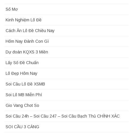
Sổ Mơ
Kinh Nghiệm Lô Đề
Cách Ăn Lô Đề Chiều Nay
Hôm Nay Đánh Con Gì
Dự đoán KQXS 3 Miền
Lấy Số Đề Chuẩn
Lô Đẹp Hôm Nay
Soi Cầu Lô Đề XSMB
Soi Lô MB Miễn Phí
Gio Vang Chot So
Soi Cầu 24h – Soi Cầu 247 – Soi Cầu Bạch Thủ CHÍNH XÁC
SOI CẦU 3 CÀNG