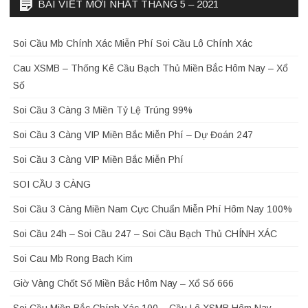
BÀI VIẾT MỚI NHẤT THÁNG 5 – 2021
Soi Cầu Mb Chính Xác Miễn Phí Soi Cầu Lô Chính Xác
Cau XSMB – Thống Kê Cầu Bạch Thủ Miền Bắc Hôm Nay – Xổ
Số
Soi Cầu 3 Càng 3 Miền Tỷ Lệ Trúng 99%
Soi Cầu 3 Càng VIP Miền Bắc Miễn Phí – Dự Đoán 247
Soi Cầu 3 Càng VIP Miền Bắc Miễn Phí
SOI CẦU 3 CÀNG
Soi Cầu 3 Càng Miền Nam Cực Chuẩn Miễn Phí Hôm Nay 100%
Soi Cầu 24h – Soi Cầu 247 – Soi Cầu Bạch Thủ CHÍNH XÁC
Soi Cau Mb Rong Bach Kim
Giờ Vàng Chốt Số Miền Bắc Hôm Nay – Xổ Số 666