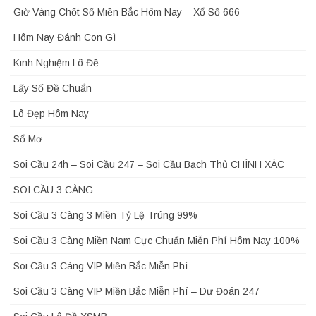
Giờ Vàng Chốt Số Miền Bắc Hôm Nay – Xổ Số 666
Hôm Nay Đánh Con Gì
Kinh Nghiệm Lô Đề
Lấy Số Đề Chuẩn
Lô Đẹp Hôm Nay
Sổ Mơ
Soi Cầu 24h – Soi Cầu 247 – Soi Cầu Bạch Thủ CHÍNH XÁC
SOI CẦU 3 CÀNG
Soi Cầu 3 Càng 3 Miền Tỷ Lệ Trúng 99%
Soi Cầu 3 Càng Miền Nam Cực Chuẩn Miễn Phí Hôm Nay 100%
Soi Cầu 3 Càng VIP Miền Bắc Miễn Phí
Soi Cầu 3 Càng VIP Miền Bắc Miễn Phí – Dự Đoán 247