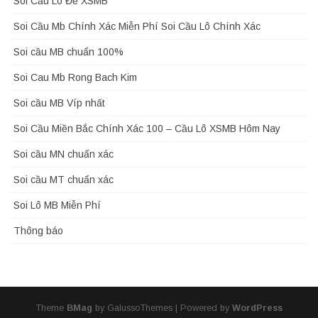
Soi Cầu Lô Đề XSMB
Soi Cầu Mb Chính Xác Miễn Phí Soi Cầu Lô Chính Xác
Soi cầu MB chuẩn 100%
Soi Cau Mb Rong Bach Kim
Soi cầu MB Víp nhất
Soi Cầu Miền Bắc Chính Xác 100 – Cầu Lô XSMB Hôm Nay
Soi cầu MN chuẩn xác
Soi cầu MT chuẩn xác
Soi Lô MB Miễn Phí
Thông báo
Theme
BMag
by GalussoThemes | Powered by
WordPress