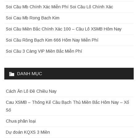
Soi Cầu Mb Chính Xác Miễn Phí Soi Cầu Lô Chính Xác
Soi Cau Mb Rong Bach Kim
Soi Cầu Miền Bắc Chính Xác 100 – Cầu Lô XSMB Hôm Nay
Soi Cầu Rồng Bạch Kim 666 Hôm Nay Miễn Phí
Soi Cầu 3 Càng VIP Miền Bắc Miễn Phí
DANH MỤC
Cách Ăn Lô Đề Chiều Nay
Cau XSMB – Thống Kê Cầu Bạch Thủ Miền Bắc Hôm Nay – Xổ
Số
Chưa phân loại
Dự đoán KQXS 3 Miền