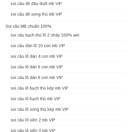
soi cầu đề đầu đuôi mb VIP
soi cầu đề song thủ mb VIP
Soi cầu MB chuẩn 100%
soi cầu bạch thủ lô 2 nháy 100% win
soi cầu dàn lô 10 con mb VIP
soi cầu lô dàn 4 con mb VIP
soi cầu lô dàn 6 con mb VIP
soi cầu lô dàn 8 con mb VIP
soi cầu lô bạch thủ kép mb VIP
soi cầu lô bạch thủ mb VIP
soi cầu lô song thủ kép mb VIP
soi cầu lô xiên 2 mb VIP
soi cầu lô xiên 3 mb VIP