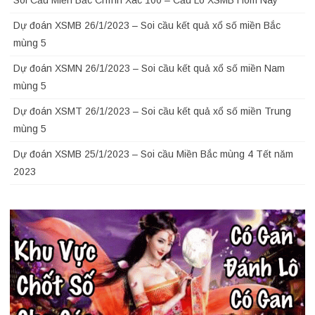
Soi Cầu Miền Bắc Chính Xác 100 – Cầu Lô XSMB Hôm Nay
Dự đoán XSMB 26/1/2023 – Soi cầu kết quả xổ số miền Bắc
mùng 5
Dự đoán XSMN 26/1/2023 – Soi cầu kết quả xổ số miền Nam
mùng 5
Dự đoán XSMT 26/1/2023 – Soi cầu kết quả xổ số miền Trung
mùng 5
Dự đoán XSMB 25/1/2023 – Soi cầu Miền Bắc mùng 4 Tết năm
2023