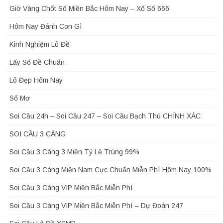
Giờ Vàng Chốt Số Miền Bắc Hôm Nay – Xổ Số 666
Hôm Nay Đánh Con Gì
Kinh Nghiệm Lô Đề
Lấy Số Đề Chuẩn
Lô Đẹp Hôm Nay
Sổ Mơ
Soi Cầu 24h – Soi Cầu 247 – Soi Cầu Bạch Thủ CHÍNH XÁC
SOI CẦU 3 CÀNG
Soi Cầu 3 Càng 3 Miền Tỷ Lệ Trúng 99%
Soi Cầu 3 Càng Miền Nam Cực Chuẩn Miễn Phí Hôm Nay 100%
Soi Cầu 3 Càng VIP Miền Bắc Miễn Phí
Soi Cầu 3 Càng VIP Miền Bắc Miễn Phí – Dự Đoán 247