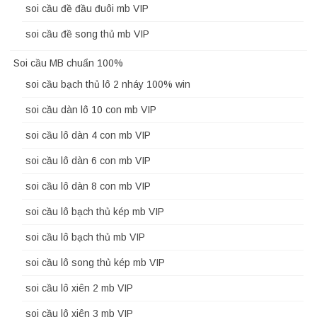
soi cầu đề đầu đuôi mb VIP
soi cầu đề song thủ mb VIP
Soi cầu MB chuẩn 100%
soi cầu bạch thủ lô 2 nháy 100% win
soi cầu dàn lô 10 con mb VIP
soi cầu lô dàn 4 con mb VIP
soi cầu lô dàn 6 con mb VIP
soi cầu lô dàn 8 con mb VIP
soi cầu lô bạch thủ kép mb VIP
soi cầu lô bạch thủ mb VIP
soi cầu lô song thủ kép mb VIP
soi cầu lô xiên 2 mb VIP
soi cầu lô xiên 3 mb VIP