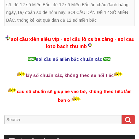
số
,
đề 12 số Miền Bắc
,
đề 12 số Miền Bắc ăn chắc đánh hàng
ngày
,
Dự đoán số de hôm nay
,
SOI CẦU DÀN ĐỀ 12 SỐ MIỀN
BẮC
,
thống kê kết quả dàn đề 12 số miền bắc
soi cầu xiên siêu víp - soi cầu lô xs ba càng - soi cau
loto bach thu mb
soi cầu số miền bắc chuẩn xác
lấy số chuẩn xác, không theo sẽ hối tiếc
cầu số chuẩn sẽ giúp ae vào bờ, không theo tiếc lắm
bạn ơi
Sea
Search
for: