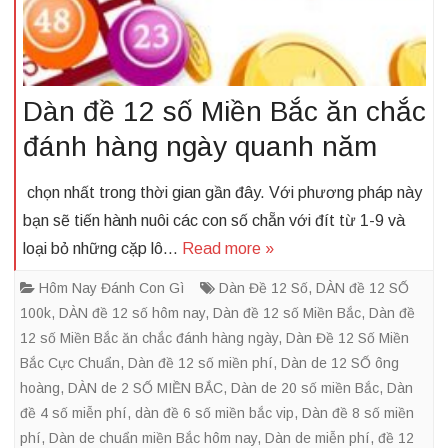
Dàn đề 12 số Miền Bắc ăn chắc
đánh hàng ngày quanh năm
chọn nhất trong thời gian gần đây. Với phương pháp này
bạn sẽ tiến hành nuôi các con số chẵn với đít từ 1-9 và
loại bỏ những cặp lô…
Read more »
Hôm Nay Đánh Con Gì
Dàn Đề 12 Số
,
DÀN đề 12 SỐ
100k
,
DÀN đề 12 số hôm nay
,
Dàn đề 12 số Miền Bắc
,
Dàn đề
12 số Miền Bắc ăn chắc đánh hàng ngày
,
Dàn Đề 12 Số Miền
Bắc Cực Chuẩn
,
Dàn đề 12 số miền phí
,
Dàn de 12 SỐ ông
hoàng
,
DÀN de 2 SỐ MIỀN BẮC
,
Dàn de 20 số miền Bắc
,
Dàn
đề 4 số miễn phí
,
dàn đề 6 số miền bắc vip
,
Dàn đề 8 số miền
phí
,
Dàn de chuẩn miền Bắc hôm nay
,
Dàn de miễn phí
,
đề 12