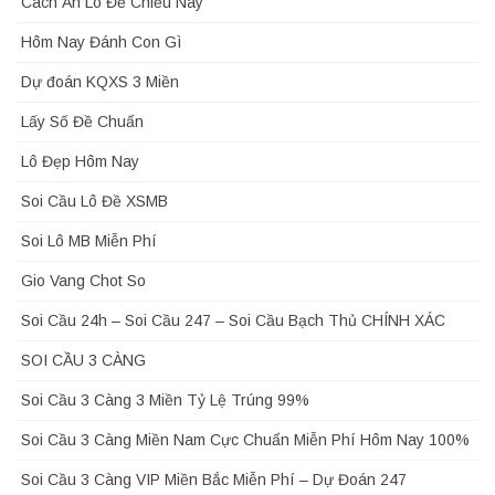
Cách Ăn Lô Đề Chiều Nay
Hôm Nay Đánh Con Gì
Dự đoán KQXS 3 Miền
Lấy Số Đề Chuẩn
Lô Đẹp Hôm Nay
Soi Cầu Lô Đề XSMB
Soi Lô MB Miễn Phí
Gio Vang Chot So
Soi Cầu 24h – Soi Cầu 247 – Soi Cầu Bạch Thủ CHÍNH XÁC
SOI CẦU 3 CÀNG
Soi Cầu 3 Càng 3 Miền Tỷ Lệ Trúng 99%
Soi Cầu 3 Càng Miền Nam Cực Chuẩn Miễn Phí Hôm Nay 100%
Soi Cầu 3 Càng VIP Miền Bắc Miễn Phí – Dự Đoán 247