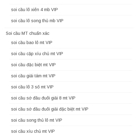
soi cầu lô xiên 4 mb VIP
soi cầu lô song thủ mb VIP
Soi cầu MT chuẩn xác
soi cầu bao lô mt VIP
soi cầu cặp xíu chủ mt VIP
soi cầu đặc biệt mt VIP
soi cầu giải tám mt VIP
soi cầu lô 3 số mt VIP
soi cầu sớ đầu đuôi giải 8 mt VIP
soi cầu sớ đầu đuôi giải đặc biệt mt VIP
soi cầu song thủ lô mt VIP
soi cầu xíu chủ mt VIP