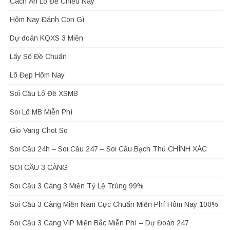
Cách Ăn Lô Đề Chiều Nay
Hôm Nay Đánh Con Gì
Dự đoán KQXS 3 Miền
Lấy Số Đề Chuẩn
Lô Đẹp Hôm Nay
Soi Cầu Lô Đề XSMB
Soi Lô MB Miễn Phí
Gio Vang Chot So
Soi Cầu 24h – Soi Cầu 247 – Soi Cầu Bạch Thủ CHÍNH XÁC
SOI CẦU 3 CÀNG
Soi Cầu 3 Càng 3 Miền Tỷ Lệ Trúng 99%
Soi Cầu 3 Càng Miền Nam Cực Chuẩn Miễn Phí Hôm Nay 100%
Soi Cầu 3 Càng VIP Miền Bắc Miễn Phí – Dự Đoán 247