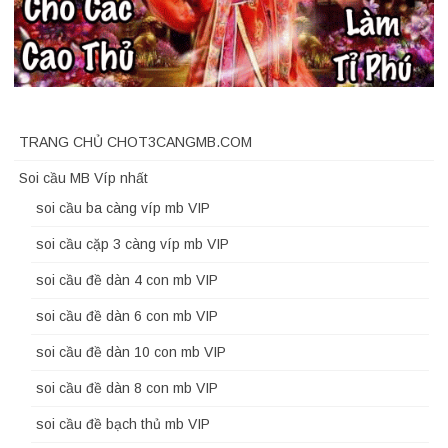
TRANG CHỦ CHOT3CANGMB.COM
Soi cầu MB Víp nhất
soi cầu ba càng víp mb VIP
soi cầu cặp 3 càng víp mb VIP
soi cầu đề dàn 4 con mb VIP
soi cầu đề dàn 6 con mb VIP
soi cầu đề dàn 10 con mb VIP
soi cầu đề dàn 8 con mb VIP
soi cầu đề bạch thủ mb VIP