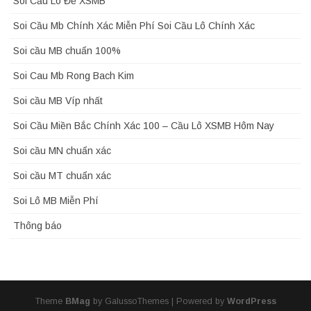
Soi Cầu Lô Đề XSMB
Soi Cầu Mb Chính Xác Miễn Phí Soi Cầu Lô Chính Xác
Soi cầu MB chuẩn 100%
Soi Cau Mb Rong Bach Kim
Soi cầu MB Víp nhất
Soi Cầu Miền Bắc Chính Xác 100 – Cầu Lô XSMB Hôm Nay
Soi cầu MN chuẩn xác
Soi cầu MT chuẩn xác
Soi Lô MB Miễn Phí
Thông báo
Theme
BMag
by GalussoThemes | Powered by
WordPress