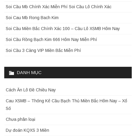
Soi Cầu Mb Chính Xác Miễn Phí Soi Cầu Lô Chính Xác
Soi Cau Mb Rong Bach Kim
Soi Cầu Miền Bắc Chính Xác 100 – Cầu Lô XSMB Hôm Nay
Soi Cầu Rồng Bạch Kim 666 Hôm Nay Miễn Phí
Soi Cầu 3 Càng VIP Miền Bắc Miễn Phí
DANH MỤC
Cách Ăn Lô Đề Chiều Nay
Cau XSMB – Thống Kê Cầu Bạch Thủ Miền Bắc Hôm Nay – Xổ
Số
Chưa phân loại
Dự đoán KQXS 3 Miền