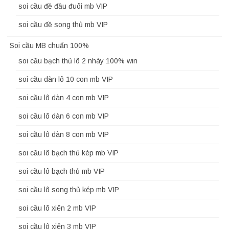
soi cầu đề đầu đuôi mb VIP
soi cầu đề song thủ mb VIP
Soi cầu MB chuẩn 100%
soi cầu bạch thủ lô 2 nháy 100% win
soi cầu dàn lô 10 con mb VIP
soi cầu lô dàn 4 con mb VIP
soi cầu lô dàn 6 con mb VIP
soi cầu lô dàn 8 con mb VIP
soi cầu lô bạch thủ kép mb VIP
soi cầu lô bạch thủ mb VIP
soi cầu lô song thủ kép mb VIP
soi cầu lô xiên 2 mb VIP
soi cầu lô xiên 3 mb VIP