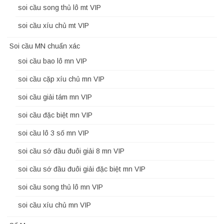
soi cầu song thủ lô mt VIP
soi cầu xíu chủ mt VIP
Soi cầu MN chuẩn xác
soi cầu bao lô mn VIP
soi cầu cặp xíu chủ mn VIP
soi cầu giải tám mn VIP
soi cầu đặc biệt mn VIP
soi cầu lô 3 số mn VIP
soi cầu sớ đầu đuôi giải 8 mn VIP
soi cầu sớ đầu đuôi giải đặc biệt mn VIP
soi cầu song thủ lô mn VIP
soi cầu xíu chủ mn VIP