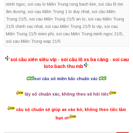
minh ngoc
,
soi cau lo Miền Trung rong bach kim
,
soi cầu lô mn
âm dương
,
soi cau Miền Trung 1 lo duy nhat
,
soi cầu Miền
Trung 21/5
,
soi cau Miền Trung 21/5 an to
,
soi cau Miền Trung
21/5 chinh xac nhat
,
soi cau Miền Trung 21/5 lo vip
,
soi cau
Miền Trung 21/5 mien phi
,
soi cau Miền Trung minh ngoc 21/5
,
soi cau Miền Trung wap 21/5
soi cầu xiên siêu víp - soi cầu lô xs ba càng - soi cau
loto bach thu mb
soi cầu số miền bắc chuẩn xác
lấy số chuẩn xác, không theo sẽ hối tiếc
cầu số chuẩn sẽ giúp ae vào bờ, không theo tiếc lắm
bạn ơi