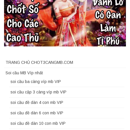
TRANG CHỦ CHOT3CANGMB.COM
Soi cầu MB Víp nhất
soi cầu ba càng víp mb VIP
soi cầu cặp 3 càng víp mb VIP
soi cầu đề dàn 4 con mb VIP
soi cầu đề dàn 6 con mb VIP
soi cầu đề dàn 10 con mb VIP