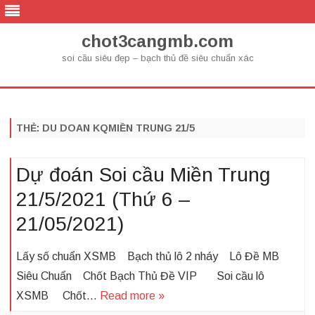
chot3cangmb.com
soi cầu siêu đẹp – bạch thủ đề siêu chuẩn xác
Skip
to
content
THẺ:
DU DOAN KQMIỀN TRUNG 21/5
Dự đoán Soi cầu Miền Trung
21/5/2021 (Thứ 6 –
21/05/2021)
Lấy số chuẩn XSMB Bạch thủ lô 2 nháy Lô Đề MB
Siêu Chuẩn Chốt Bạch Thủ Đề VIP Soi cầu lô
XSMB Chốt…
Read more »