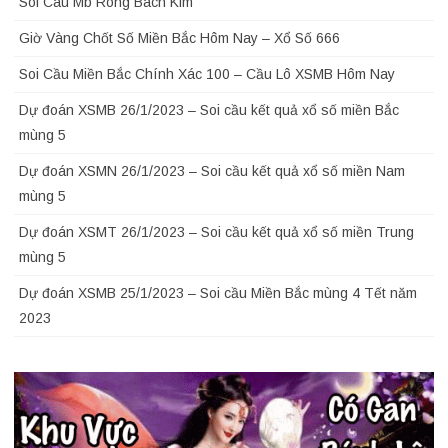
Soi Cau Mb Rong Bach Kim
Giờ Vàng Chốt Số Miền Bắc Hôm Nay – Xổ Số 666
Soi Cầu Miền Bắc Chính Xác 100 – Cầu Lô XSMB Hôm Nay
Dự đoán XSMB 26/1/2023 – Soi cầu kết quả xổ số miền Bắc
mùng 5
Dự đoán XSMN 26/1/2023 – Soi cầu kết quả xổ số miền Nam
mùng 5
Dự đoán XSMT 26/1/2023 – Soi cầu kết quả xổ số miền Trung
mùng 5
Dự đoán XSMB 25/1/2023 – Soi cầu Miền Bắc mùng 4 Tết năm
2023