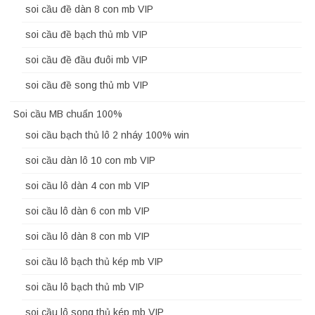
soi cầu đề dàn 8 con mb VIP
soi cầu đề bạch thủ mb VIP
soi cầu đề đầu đuôi mb VIP
soi cầu đề song thủ mb VIP
Soi cầu MB chuẩn 100%
soi cầu bạch thủ lô 2 nháy 100% win
soi cầu dàn lô 10 con mb VIP
soi cầu lô dàn 4 con mb VIP
soi cầu lô dàn 6 con mb VIP
soi cầu lô dàn 8 con mb VIP
soi cầu lô bạch thủ kép mb VIP
soi cầu lô bạch thủ mb VIP
soi cầu lô song thủ kép mb VIP