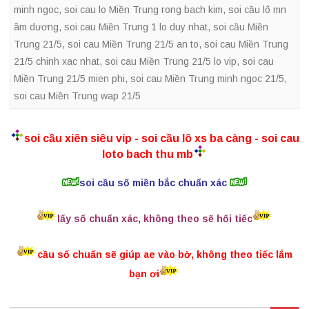
minh ngoc
,
soi cau lo Miền Trung rong bach kim
,
soi cầu lô mn
âm dương
,
soi cau Miền Trung 1 lo duy nhat
,
soi cầu Miền
Trung 21/5
,
soi cau Miền Trung 21/5 an to
,
soi cau Miền Trung
21/5 chinh xac nhat
,
soi cau Miền Trung 21/5 lo vip
,
soi cau
Miền Trung 21/5 mien phi
,
soi cau Miền Trung minh ngoc 21/5
,
soi cau Miền Trung wap 21/5
soi cầu xiên siêu víp - soi cầu lô xs ba càng - soi cau
loto bach thu mb
soi cầu số miền bắc chuẩn xác
lấy số chuẩn xác, không theo sẽ hối tiếc
cầu số chuẩn sẽ giúp ae vào bờ, không theo tiếc lắm
bạn ơi