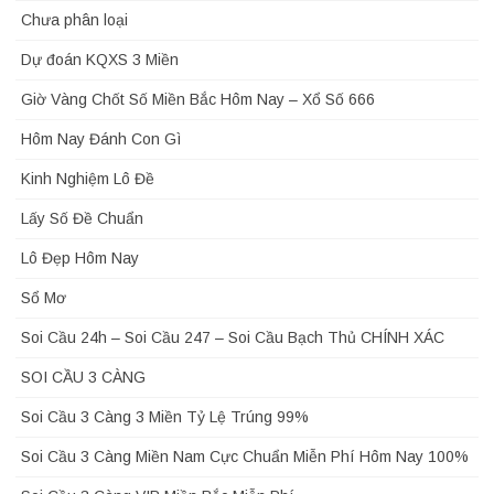
Chưa phân loại
Dự đoán KQXS 3 Miền
Giờ Vàng Chốt Số Miền Bắc Hôm Nay – Xổ Số 666
Hôm Nay Đánh Con Gì
Kinh Nghiệm Lô Đề
Lấy Số Đề Chuẩn
Lô Đẹp Hôm Nay
Sổ Mơ
Soi Cầu 24h – Soi Cầu 247 – Soi Cầu Bạch Thủ CHÍNH XÁC
SOI CẦU 3 CÀNG
Soi Cầu 3 Càng 3 Miền Tỷ Lệ Trúng 99%
Soi Cầu 3 Càng Miền Nam Cực Chuẩn Miễn Phí Hôm Nay 100%