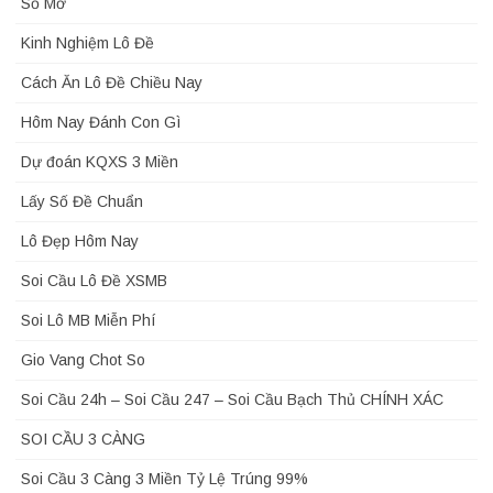
Sổ Mơ
Kinh Nghiệm Lô Đề
Cách Ăn Lô Đề Chiều Nay
Hôm Nay Đánh Con Gì
Dự đoán KQXS 3 Miền
Lấy Số Đề Chuẩn
Lô Đẹp Hôm Nay
Soi Cầu Lô Đề XSMB
Soi Lô MB Miễn Phí
Gio Vang Chot So
Soi Cầu 24h – Soi Cầu 247 – Soi Cầu Bạch Thủ CHÍNH XÁC
SOI CẦU 3 CÀNG
Soi Cầu 3 Càng 3 Miền Tỷ Lệ Trúng 99%