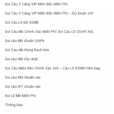
Soi Cầu 3 Càng VIP Miền Bắc Miễn Phí
Soi Cầu 3 Càng VIP Miền Bắc Miễn Phí – Dự Đoán 247
Soi Cầu Lô Đề XSMB
Soi Cầu Mb Chính Xác Miễn Phí Soi Cầu Lô Chính Xác
Soi cầu MB chuẩn 100%
Soi Cau Mb Rong Bach Kim
Soi cầu MB Víp nhất
Soi Cầu Miền Bắc Chính Xác 100 – Cầu Lô XSMB Hôm Nay
Soi cầu MN chuẩn xác
Soi cầu MT chuẩn xác
Soi Lô MB Miễn Phí
Thông báo