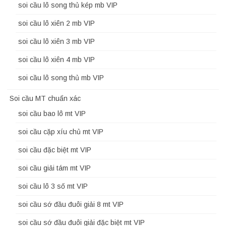
soi cầu lô song thủ kép mb VIP
soi cầu lô xiên 2 mb VIP
soi cầu lô xiên 3 mb VIP
soi cầu lô xiên 4 mb VIP
soi cầu lô song thủ mb VIP
Soi cầu MT chuẩn xác
soi cầu bao lô mt VIP
soi cầu cặp xíu chủ mt VIP
soi cầu đặc biệt mt VIP
soi cầu giải tám mt VIP
soi cầu lô 3 số mt VIP
soi cầu sớ đầu đuôi giải 8 mt VIP
soi cầu sớ đầu đuôi giải đặc biệt mt VIP