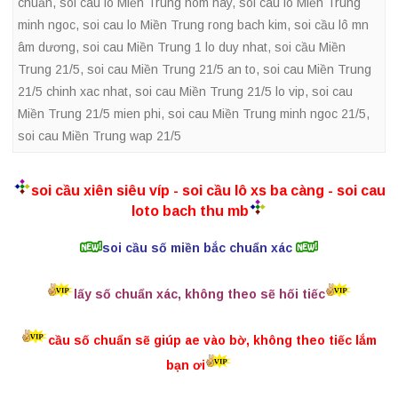
chuẩn
,
soi cau lo Miền Trung hom nay
,
soi cau lo Miền Trung
minh ngoc
,
soi cau lo Miền Trung rong bach kim
,
soi cầu lô mn
âm dương
,
soi cau Miền Trung 1 lo duy nhat
,
soi cầu Miền
Trung 21/5
,
soi cau Miền Trung 21/5 an to
,
soi cau Miền Trung
21/5 chinh xac nhat
,
soi cau Miền Trung 21/5 lo vip
,
soi cau
Miền Trung 21/5 mien phi
,
soi cau Miền Trung minh ngoc 21/5
,
soi cau Miền Trung wap 21/5
soi cầu xiên siêu víp - soi cầu lô xs ba càng - soi cau
loto bach thu mb
soi cầu số miền bắc chuẩn xác
lấy số chuẩn xác, không theo sẽ hối tiếc
cầu số chuẩn sẽ giúp ae vào bờ, không theo tiếc lắm
bạn ơi