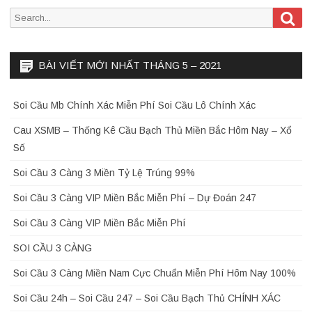
Sea
Search
for:
BÀI VIẾT MỚI NHẤT THÁNG 5 – 2021
Soi Cầu Mb Chính Xác Miễn Phí Soi Cầu Lô Chính Xác
Cau XSMB – Thống Kê Cầu Bạch Thủ Miền Bắc Hôm Nay – Xổ
Số
Soi Cầu 3 Càng 3 Miền Tỷ Lệ Trúng 99%
Soi Cầu 3 Càng VIP Miền Bắc Miễn Phí – Dự Đoán 247
Soi Cầu 3 Càng VIP Miền Bắc Miễn Phí
SOI CẦU 3 CÀNG
Soi Cầu 3 Càng Miền Nam Cực Chuẩn Miễn Phí Hôm Nay 100%
Soi Cầu 24h – Soi Cầu 247 – Soi Cầu Bạch Thủ CHÍNH XÁC