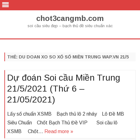
chot3cangmb.com
soi cầu siêu đẹp – bạch thủ đề siêu chuẩn xác
Skip
to
content
THẺ:
DU DOAN XO SO XỔ SỐ MIỀN TRUNG WAP.VN 21/5
Dự đoán Soi cầu Miền Trung
21/5/2021 (Thứ 6 –
21/05/2021)
Lấy số chuẩn XSMB Bạch thủ lô 2 nháy Lô Đề MB
Siêu Chuẩn Chốt Bạch Thủ Đề VIP Soi cầu lô
XSMB Chốt…
Read more »