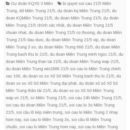
Dự đoán KQXS 3 Miền
bi quyet soi cau 21/5 Miền
Trung
,
dd Miền Trung 21/5
,
dự đoán kq Miền Trung 21/5
,
du
doan KQMiền Trung 21/5
,
du doan Miền Trung 21/5
,
dự đoán
Miền Trung 21/5 chính xác nhất
,
du doan Miền Trung 21/5
chuan nhat
,
du doan Miền Trung 21/5 co thuong
,
du doan Miền
Trung 21/5 dau duoi
,
du doan Miền Trung 21/5 vip
,
du doan
Miền Trung 3 so
,
du doan Miền Trung 666 21/5
,
du doan Miền
Trung bach thu lo 21/5
,
du doan Miền Trung minh ngoc 21/5
,
du
doan Miền Trung than tai 21/5
,
du doan Miền Trung wap 21/5
,
du doan Miền Trung win2888 21/5 soi cau lo Miền Trung chinh
xac 100
,
du doan xo so Xổ Số Miền Trung bach thu lo 21/5
,
du
doan xo so Xổ Số Miền Trung dại phát
,
dự đoán xổ số Xổ Số
Miền Trung thần tài 21/5
,
du doan xo so Xổ Số Miền Trung
wap.vn 21/5
,
sc Miền Trung 21/5
,
soi cau 24h Miền Trung 21/5
,
soi cau du đoan Miền Trung 21/5
,
soi cau lo 3s Miền Trung
21/5
,
soi cầu lô kép miền trung
,
soi cau lo Miền Trung 2 nhay
hom nay
,
soi cau lo Miền Trung 3s
,
soi cầu lô Miền Trung
chuẩn
,
soi cau lo Miền Trung hom nay
,
soi cau lo Miền Trung