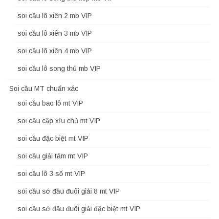
soi cầu lô xiên 2 mb VIP
soi cầu lô xiên 3 mb VIP
soi cầu lô xiên 4 mb VIP
soi cầu lô song thủ mb VIP
Soi cầu MT chuẩn xác
soi cầu bao lô mt VIP
soi cầu cặp xíu chủ mt VIP
soi cầu đặc biệt mt VIP
soi cầu giải tám mt VIP
soi cầu lô 3 số mt VIP
soi cầu sớ đầu đuôi giải 8 mt VIP
soi cầu sớ đầu đuôi giải đặc biệt mt VIP