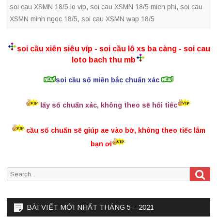
soi cau XSMN 18/5 lo vip
,
soi cau XSMN 18/5 mien phi
,
soi cau
XSMN minh ngoc 18/5
,
soi cau XSMN wap 18/5
soi cầu xiên siêu víp - soi cầu lô xs ba càng - soi cau
loto bach thu mb
soi cầu số miền bắc chuẩn xác
lấy số chuẩn xác, không theo sẽ hối tiếc
cầu số chuẩn sẽ giúp ae vào bờ, không theo tiếc lắm
bạn ơi
Sea
Search
for:
BÀI VIẾT MỚI NHẤT THÁNG 5 – 2021