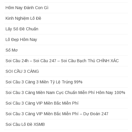
Hôm Nay Đánh Con Gì
Kinh Nghiệm Lô Đề
Lấy Số Đề Chuẩn
Lô Đẹp Hôm Nay
Sổ Mơ
Soi Cầu 24h – Soi Cầu 247 – Soi Cầu Bạch Thủ CHÍNH XÁC
SOI CẦU 3 CÀNG
Soi Cầu 3 Càng 3 Miền Tỷ Lệ Trúng 99%
Soi Cầu 3 Càng Miền Nam Cực Chuẩn Miễn Phí Hôm Nay 100%
Soi Cầu 3 Càng VIP Miền Bắc Miễn Phí
Soi Cầu 3 Càng VIP Miền Bắc Miễn Phí – Dự Đoán 247
Soi Cầu Lô Đề XSMB