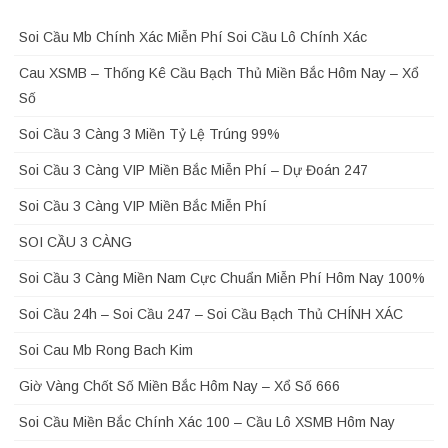
Soi Cầu Mb Chính Xác Miễn Phí Soi Cầu Lô Chính Xác
Cau XSMB – Thống Kê Cầu Bạch Thủ Miền Bắc Hôm Nay – Xổ
Số
Soi Cầu 3 Càng 3 Miền Tỷ Lệ Trúng 99%
Soi Cầu 3 Càng VIP Miền Bắc Miễn Phí – Dự Đoán 247
Soi Cầu 3 Càng VIP Miền Bắc Miễn Phí
SOI CẦU 3 CÀNG
Soi Cầu 3 Càng Miền Nam Cực Chuẩn Miễn Phí Hôm Nay 100%
Soi Cầu 24h – Soi Cầu 247 – Soi Cầu Bạch Thủ CHÍNH XÁC
Soi Cau Mb Rong Bach Kim
Giờ Vàng Chốt Số Miền Bắc Hôm Nay – Xổ Số 666
Soi Cầu Miền Bắc Chính Xác 100 – Cầu Lô XSMB Hôm Nay