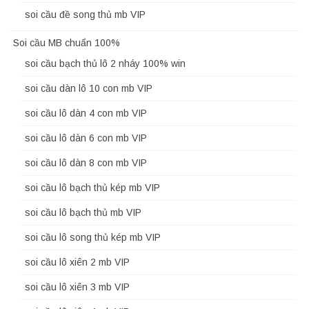
soi cầu đề song thủ mb VIP
Soi cầu MB chuẩn 100%
soi cầu bạch thủ lô 2 nháy 100% win
soi cầu dàn lô 10 con mb VIP
soi cầu lô dàn 4 con mb VIP
soi cầu lô dàn 6 con mb VIP
soi cầu lô dàn 8 con mb VIP
soi cầu lô bạch thủ kép mb VIP
soi cầu lô bạch thủ mb VIP
soi cầu lô song thủ kép mb VIP
soi cầu lô xiên 2 mb VIP
soi cầu lô xiên 3 mb VIP