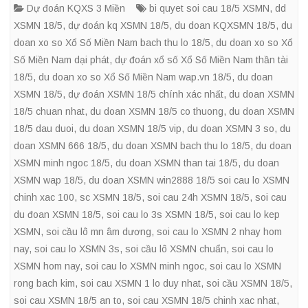
Dự đoán KQXS 3 Miền
bi quyet soi cau 18/5 XSMN
,
dd
XSMN 18/5
,
dự đoán kq XSMN 18/5
,
du doan KQXSMN 18/5
,
du
doan xo so Xổ Số Miền Nam bach thu lo 18/5
,
du doan xo so Xổ
Số Miền Nam dại phát
,
dự đoán xổ số Xổ Số Miền Nam thần tài
18/5
,
du doan xo so Xổ Số Miền Nam wap.vn 18/5
,
du doan
XSMN 18/5
,
dự đoán XSMN 18/5 chính xác nhất
,
du doan XSMN
18/5 chuan nhat
,
du doan XSMN 18/5 co thuong
,
du doan XSMN
18/5 dau duoi
,
du doan XSMN 18/5 vip
,
du doan XSMN 3 so
,
du
doan XSMN 666 18/5
,
du doan XSMN bach thu lo 18/5
,
du doan
XSMN minh ngoc 18/5
,
du doan XSMN than tai 18/5
,
du doan
XSMN wap 18/5
,
du doan XSMN win2888 18/5 soi cau lo XSMN
chinh xac 100
,
sc XSMN 18/5
,
soi cau 24h XSMN 18/5
,
soi cau
du đoan XSMN 18/5
,
soi cau lo 3s XSMN 18/5
,
soi cau lo kep
XSMN
,
soi cầu lô mn âm dương
,
soi cau lo XSMN 2 nhay hom
nay
,
soi cau lo XSMN 3s
,
soi cầu lô XSMN chuẩn
,
soi cau lo
XSMN hom nay
,
soi cau lo XSMN minh ngoc
,
soi cau lo XSMN
rong bach kim
,
soi cau XSMN 1 lo duy nhat
,
soi cầu XSMN 18/5
,
soi cau XSMN 18/5 an to
,
soi cau XSMN 18/5 chinh xac nhat
,