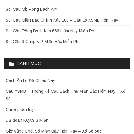
Soi Cau Mb Rong Bach Kim
Soi Cầu Miền Bắc Chính Xác 100 – Cầu Lô XSMB Hôm Nay
Soi Cầu Rồng Bạch Kim 666 Hôm Nay Miễn Phí
Soi Cầu 3 Càng VIP Miền Bắc Miễn Phí
DANH MỤC
Cách Ăn Lô Đề Chiều Nay
Cau XSMB – Thống Kê Cầu Bạch Thủ Miền Bắc Hôm Nay – Xổ
Số
Chưa phân loại
Dự đoán KQXS 3 Miền
Giờ Vàng Chốt Số Miền Bắc Hôm Nay – Xổ Số 666