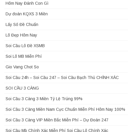
Hôm Nay Đánh Con Gì
Dự đoán KQXS 3 Miền
Lấy Số Đề Chuẩn
Lô Đẹp Hôm Nay
Soi Cầu Lô Đề XSMB
Soi Lô MB Miễn Phí
Gio Vang Chot So
Soi Cầu 24h – Soi Cầu 247 – Soi Cầu Bạch Thủ CHÍNH XÁC
SOI CẦU 3 CÀNG
Soi Cầu 3 Càng 3 Miền Tỷ Lệ Trúng 99%
Soi Cầu 3 Càng Miền Nam Cực Chuẩn Miễn Phí Hôm Nay 100%
Soi Cầu 3 Càng VIP Miền Bắc Miễn Phí – Dự Đoán 247
Soi Cầu Mb Chính Xác Miễn Phí Soi Cầu Lô Chính Xác