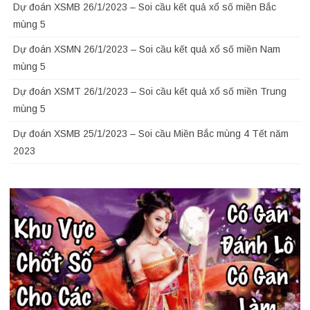
Dự đoán XSMB 26/1/2023 – Soi cầu kết quả xổ số miền Bắc
mùng 5
Dự đoán XSMN 26/1/2023 – Soi cầu kết quả xổ số miền Nam
mùng 5
Dự đoán XSMT 26/1/2023 – Soi cầu kết quả xổ số miền Trung
mùng 5
Dự đoán XSMB 25/1/2023 – Soi cầu Miền Bắc mùng 4 Tết năm
2023