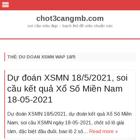
chot3cangmb.com
soi cầu siêu đẹp – bạch thủ đề siêu chuẩn xác
Skip
to
content
THẺ:
DU DOAN XSMN WAP 18/5
Dự đoán XSMN 18/5/2021, soi
cầu kết quả Xổ Số Miền Nam
18-05-2021
Dự đoán XSMN 18/5/2021, dự đoán kết quả Xổ Số Miền
Nam, soi cầu XSMN ngày 18-05-2021, chốt số lô giải
tám, đặc biệt đầu đuôi, bao lô 2 số…
Read more »