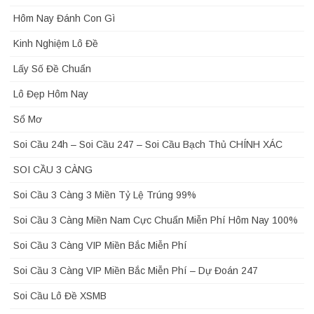
Hôm Nay Đánh Con Gì
Kinh Nghiệm Lô Đề
Lấy Số Đề Chuẩn
Lô Đẹp Hôm Nay
Sổ Mơ
Soi Cầu 24h – Soi Cầu 247 – Soi Cầu Bạch Thủ CHÍNH XÁC
SOI CẦU 3 CÀNG
Soi Cầu 3 Càng 3 Miền Tỷ Lệ Trúng 99%
Soi Cầu 3 Càng Miền Nam Cực Chuẩn Miễn Phí Hôm Nay 100%
Soi Cầu 3 Càng VIP Miền Bắc Miễn Phí
Soi Cầu 3 Càng VIP Miền Bắc Miễn Phí – Dự Đoán 247
Soi Cầu Lô Đề XSMB