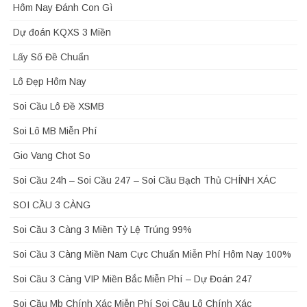
Hôm Nay Đánh Con Gì
Dự đoán KQXS 3 Miền
Lấy Số Đề Chuẩn
Lô Đẹp Hôm Nay
Soi Cầu Lô Đề XSMB
Soi Lô MB Miễn Phí
Gio Vang Chot So
Soi Cầu 24h – Soi Cầu 247 – Soi Cầu Bạch Thủ CHÍNH XÁC
SOI CẦU 3 CÀNG
Soi Cầu 3 Càng 3 Miền Tỷ Lệ Trúng 99%
Soi Cầu 3 Càng Miền Nam Cực Chuẩn Miễn Phí Hôm Nay 100%
Soi Cầu 3 Càng VIP Miền Bắc Miễn Phí – Dự Đoán 247
Soi Cầu Mb Chính Xác Miễn Phí Soi Cầu Lô Chính Xác