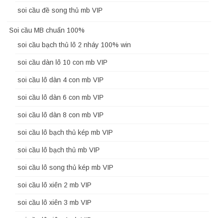
soi cầu đề song thủ mb VIP
Soi cầu MB chuẩn 100%
soi cầu bạch thủ lô 2 nháy 100% win
soi cầu dàn lô 10 con mb VIP
soi cầu lô dàn 4 con mb VIP
soi cầu lô dàn 6 con mb VIP
soi cầu lô dàn 8 con mb VIP
soi cầu lô bạch thủ kép mb VIP
soi cầu lô bạch thủ mb VIP
soi cầu lô song thủ kép mb VIP
soi cầu lô xiên 2 mb VIP
soi cầu lô xiên 3 mb VIP