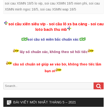
soi cau XSMN 18/5 lo vip
,
soi cau XSMN 18/5 mien phi
,
soi cau
XSMN minh ngoc 18/5
,
soi cau XSMN wap 18/5
soi cầu xiên siêu víp - soi cầu lô xs ba càng - soi cau
loto bach thu mb
soi cầu số miền bắc chuẩn xác
lấy số chuẩn xác, không theo sẽ hối tiếc
cầu số chuẩn sẽ giúp ae vào bờ, không theo tiếc lắm
bạn ơi
Sea
Search
for:
BÀI VIẾT MỚI NHẤT THÁNG 5 – 2021