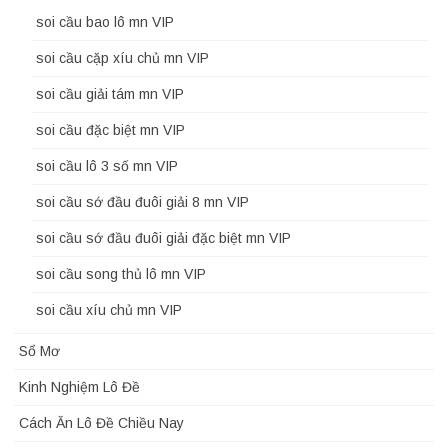
soi cầu bao lô mn VIP
soi cầu cặp xíu chủ mn VIP
soi cầu giải tám mn VIP
soi cầu đặc biệt mn VIP
soi cầu lô 3 số mn VIP
soi cầu sớ đầu đuôi giải 8 mn VIP
soi cầu sớ đầu đuôi giải đặc biệt mn VIP
soi cầu song thủ lô mn VIP
soi cầu xíu chủ mn VIP
Sổ Mơ
Kinh Nghiệm Lô Đề
Cách Ăn Lô Đề Chiều Nay