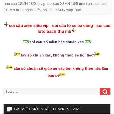
soi cau XSMN 18/5 lo vip
,
soi cau XSMN 18/5 mien phi
,
soi cau
XSMN minh ngoc 18/5
,
soi cau XSMN wap 18/5
soi cầu xiên siêu víp - soi cầu lô xs ba càng - soi cau
loto bach thu mb
soi cầu số miền bắc chuẩn xác
lấy số chuẩn xác, không theo sẽ hối tiếc
cầu số chuẩn sẽ giúp ae vào bờ, không theo tiếc lắm
bạn ơi
Sea
Search
for:
BÀI VIẾT MỚI NHẤT THÁNG 5 – 2021