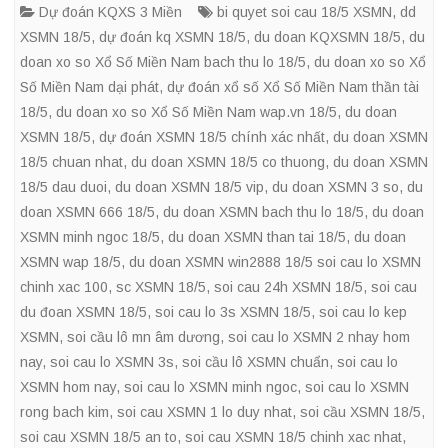
Dự đoán KQXS 3 Miền
bi quyet soi cau 18/5 XSMN
,
dd
XSMN 18/5
,
dự đoán kq XSMN 18/5
,
du doan KQXSMN 18/5
,
du
doan xo so Xổ Số Miền Nam bach thu lo 18/5
,
du doan xo so Xổ
Số Miền Nam dại phát
,
dự đoán xổ số Xổ Số Miền Nam thần tài
18/5
,
du doan xo so Xổ Số Miền Nam wap.vn 18/5
,
du doan
XSMN 18/5
,
dự đoán XSMN 18/5 chính xác nhất
,
du doan XSMN
18/5 chuan nhat
,
du doan XSMN 18/5 co thuong
,
du doan XSMN
18/5 dau duoi
,
du doan XSMN 18/5 vip
,
du doan XSMN 3 so
,
du
doan XSMN 666 18/5
,
du doan XSMN bach thu lo 18/5
,
du doan
XSMN minh ngoc 18/5
,
du doan XSMN than tai 18/5
,
du doan
XSMN wap 18/5
,
du doan XSMN win2888 18/5 soi cau lo XSMN
chinh xac 100
,
sc XSMN 18/5
,
soi cau 24h XSMN 18/5
,
soi cau
du đoan XSMN 18/5
,
soi cau lo 3s XSMN 18/5
,
soi cau lo kep
XSMN
,
soi cầu lô mn âm dương
,
soi cau lo XSMN 2 nhay hom
nay
,
soi cau lo XSMN 3s
,
soi cầu lô XSMN chuẩn
,
soi cau lo
XSMN hom nay
,
soi cau lo XSMN minh ngoc
,
soi cau lo XSMN
rong bach kim
,
soi cau XSMN 1 lo duy nhat
,
soi cầu XSMN 18/5
,
soi cau XSMN 18/5 an to
,
soi cau XSMN 18/5 chinh xac nhat
,