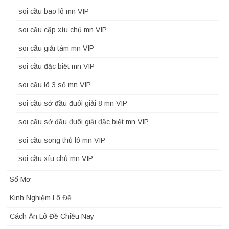
soi cầu bao lô mn VIP
soi cầu cặp xíu chủ mn VIP
soi cầu giải tám mn VIP
soi cầu đặc biệt mn VIP
soi cầu lô 3 số mn VIP
soi cầu sớ đầu đuôi giải 8 mn VIP
soi cầu sớ đầu đuôi giải đặc biệt mn VIP
soi cầu song thủ lô mn VIP
soi cầu xíu chủ mn VIP
Sổ Mơ
Kinh Nghiệm Lô Đề
Cách Ăn Lô Đề Chiều Nay