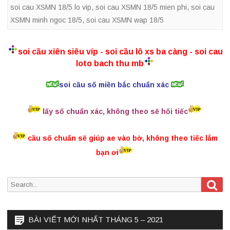
soi cau XSMN 18/5 lo vip
,
soi cau XSMN 18/5 mien phi
,
soi cau
XSMN minh ngoc 18/5
,
soi cau XSMN wap 18/5
soi cầu xiên siêu víp - soi cầu lô xs ba càng - soi cau
loto bach thu mb
soi cầu số miền bắc chuẩn xác
lấy số chuẩn xác, không theo sẽ hối tiếc
cầu số chuẩn sẽ giúp ae vào bờ, không theo tiếc lắm
bạn ơi
Sea
Search
for:
BÀI VIẾT MỚI NHẤT THÁNG 5 – 2021