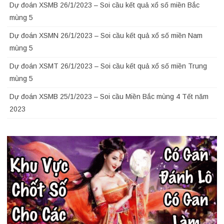
Dự đoán XSMB 26/1/2023 – Soi cầu kết quả xổ số miền Bắc
mùng 5
Dự đoán XSMN 26/1/2023 – Soi cầu kết quả xổ số miền Nam
mùng 5
Dự đoán XSMT 26/1/2023 – Soi cầu kết quả xổ số miền Trung
mùng 5
Dự đoán XSMB 25/1/2023 – Soi cầu Miền Bắc mùng 4 Tết năm
2023