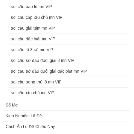
soi cầu bao lô mn VIP
soi cầu cặp xíu chủ mn VIP
soi cầu giải tám mn VIP
soi cầu đặc biệt mn VIP
soi cầu lô 3 số mn VIP
soi cầu sớ đầu đuôi giải 8 mn VIP
soi cầu sớ đầu đuôi giải đặc biệt mn VIP
soi cầu song thủ lô mn VIP
soi cầu xíu chủ mn VIP
Sổ Mơ
Kinh Nghiệm Lô Đề
Cách Ăn Lô Đề Chiều Nay