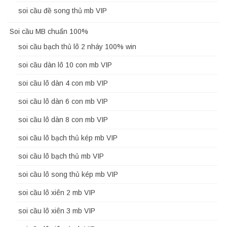
soi cầu đề song thủ mb VIP
Soi cầu MB chuẩn 100%
soi cầu bạch thủ lô 2 nháy 100% win
soi cầu dàn lô 10 con mb VIP
soi cầu lô dàn 4 con mb VIP
soi cầu lô dàn 6 con mb VIP
soi cầu lô dàn 8 con mb VIP
soi cầu lô bạch thủ kép mb VIP
soi cầu lô bạch thủ mb VIP
soi cầu lô song thủ kép mb VIP
soi cầu lô xiên 2 mb VIP
soi cầu lô xiên 3 mb VIP