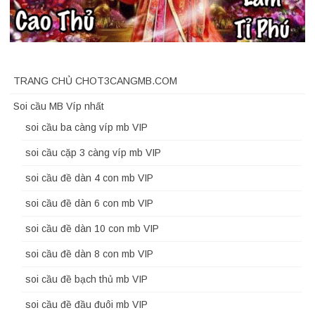
TRANG CHỦ CHOT3CANGMB.COM
Soi cầu MB Víp nhất
soi cầu ba càng víp mb VIP
soi cầu cặp 3 càng víp mb VIP
soi cầu đề dàn 4 con mb VIP
soi cầu đề dàn 6 con mb VIP
soi cầu đề dàn 10 con mb VIP
soi cầu đề dàn 8 con mb VIP
soi cầu đề bạch thủ mb VIP
soi cầu đề đầu đuôi mb VIP