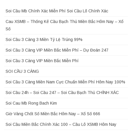
Soi Cầu Mb Chính Xác Miễn Phí Soi Cầu Lô Chính Xác
Cau XSMB – Thống Kê Cầu Bạch Thủ Miền Bắc Hôm Nay – Xổ
Số
Soi Cầu 3 Càng 3 Miền Tỷ Lệ Trúng 99%
Soi Cầu 3 Càng VIP Miền Bắc Miễn Phí – Dự Đoán 247
Soi Cầu 3 Càng VIP Miền Bắc Miễn Phí
SOI CẦU 3 CÀNG
Soi Cầu 3 Càng Miền Nam Cực Chuẩn Miễn Phí Hôm Nay 100%
Soi Cầu 24h – Soi Cầu 247 – Soi Cầu Bạch Thủ CHÍNH XÁC
Soi Cau Mb Rong Bach Kim
Giờ Vàng Chốt Số Miền Bắc Hôm Nay – Xổ Số 666
Soi Cầu Miền Bắc Chính Xác 100 – Cầu Lô XSMB Hôm Nay