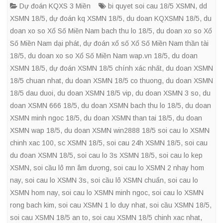
Dự đoán KQXS 3 Miền
bi quyet soi cau 18/5 XSMN
,
dd
XSMN 18/5
,
dự đoán kq XSMN 18/5
,
du doan KQXSMN 18/5
,
du
doan xo so Xổ Số Miền Nam bach thu lo 18/5
,
du doan xo so Xổ
Số Miền Nam dại phát
,
dự đoán xổ số Xổ Số Miền Nam thần tài
18/5
,
du doan xo so Xổ Số Miền Nam wap.vn 18/5
,
du doan
XSMN 18/5
,
dự đoán XSMN 18/5 chính xác nhất
,
du doan XSMN
18/5 chuan nhat
,
du doan XSMN 18/5 co thuong
,
du doan XSMN
18/5 dau duoi
,
du doan XSMN 18/5 vip
,
du doan XSMN 3 so
,
du
doan XSMN 666 18/5
,
du doan XSMN bach thu lo 18/5
,
du doan
XSMN minh ngoc 18/5
,
du doan XSMN than tai 18/5
,
du doan
XSMN wap 18/5
,
du doan XSMN win2888 18/5 soi cau lo XSMN
chinh xac 100
,
sc XSMN 18/5
,
soi cau 24h XSMN 18/5
,
soi cau
du đoan XSMN 18/5
,
soi cau lo 3s XSMN 18/5
,
soi cau lo kep
XSMN
,
soi cầu lô mn âm dương
,
soi cau lo XSMN 2 nhay hom
nay
,
soi cau lo XSMN 3s
,
soi cầu lô XSMN chuẩn
,
soi cau lo
XSMN hom nay
,
soi cau lo XSMN minh ngoc
,
soi cau lo XSMN
rong bach kim
,
soi cau XSMN 1 lo duy nhat
,
soi cầu XSMN 18/5
,
soi cau XSMN 18/5 an to
,
soi cau XSMN 18/5 chinh xac nhat
,