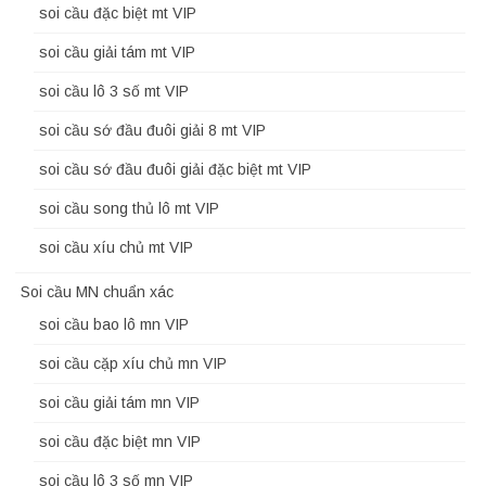
soi cầu đặc biệt mt VIP
soi cầu giải tám mt VIP
soi cầu lô 3 số mt VIP
soi cầu sớ đầu đuôi giải 8 mt VIP
soi cầu sớ đầu đuôi giải đặc biệt mt VIP
soi cầu song thủ lô mt VIP
soi cầu xíu chủ mt VIP
Soi cầu MN chuẩn xác
soi cầu bao lô mn VIP
soi cầu cặp xíu chủ mn VIP
soi cầu giải tám mn VIP
soi cầu đặc biệt mn VIP
soi cầu lô 3 số mn VIP