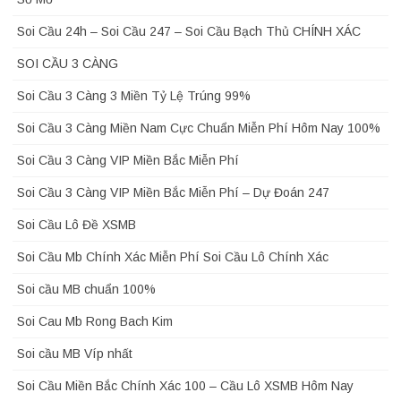
Soi Cầu 24h – Soi Cầu 247 – Soi Cầu Bạch Thủ CHÍNH XÁC
SOI CẦU 3 CÀNG
Soi Cầu 3 Càng 3 Miền Tỷ Lệ Trúng 99%
Soi Cầu 3 Càng Miền Nam Cực Chuẩn Miễn Phí Hôm Nay 100%
Soi Cầu 3 Càng VIP Miền Bắc Miễn Phí
Soi Cầu 3 Càng VIP Miền Bắc Miễn Phí – Dự Đoán 247
Soi Cầu Lô Đề XSMB
Soi Cầu Mb Chính Xác Miễn Phí Soi Cầu Lô Chính Xác
Soi cầu MB chuẩn 100%
Soi Cau Mb Rong Bach Kim
Soi cầu MB Víp nhất
Soi Cầu Miền Bắc Chính Xác 100 – Cầu Lô XSMB Hôm Nay