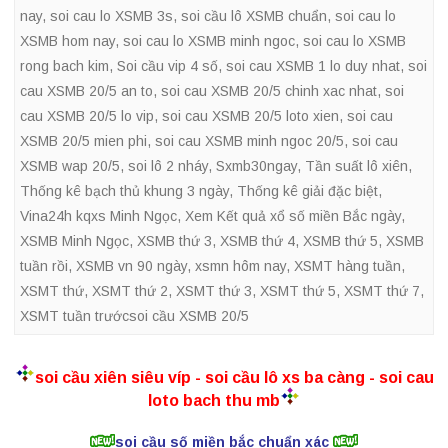
nay
,
soi cau lo XSMB 3s
,
soi cầu lô XSMB chuẩn
,
soi cau lo
XSMB hom nay
,
soi cau lo XSMB minh ngoc
,
soi cau lo XSMB
rong bach kim
,
Soi cầu vip 4 số
,
soi cau XSMB 1 lo duy nhat
,
soi
cau XSMB 20/5 an to
,
soi cau XSMB 20/5 chinh xac nhat
,
soi
cau XSMB 20/5 lo vip
,
soi cau XSMB 20/5 loto xien
,
soi cau
XSMB 20/5 mien phi
,
soi cau XSMB minh ngoc 20/5
,
soi cau
XSMB wap 20/5
,
soi lô 2 nháy
,
Sxmb30ngay
,
Tần suất lô xiên
,
Thống kê bạch thủ khung 3 ngày
,
Thống kê giải đặc biệt
,
Vina24h kqxs Minh Ngọc
,
Xem Kết quả xổ số miền Bắc ngày
,
XSMB Minh Ngọc
,
XSMB thứ 3
,
XSMB thứ 4
,
XSMB thứ 5
,
XSMB
tuần rồi
,
XSMB vn 90 ngày
,
xsmn hôm nay
,
XSMT hàng tuần
,
XSMT thứ
,
XSMT thứ 2
,
XSMT thứ 3
,
XSMT thứ 5
,
XSMT thứ 7
,
XSMT tuần trướcsoi cầu XSMB 20/5
soi cầu xiên siêu víp - soi cầu lô xs ba càng - soi cau
loto bach thu mb
soi cầu số miền bắc chuẩn xác