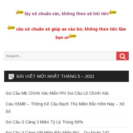
lấy số chuẩn xác, không theo sẽ hối tiếc
cầu số chuẩn sẽ giúp ae vào bờ, không theo tiếc lắm
bạn ơi
Sea
Search
for:
BÀI VIẾT MỚI NHẤT THÁNG 5 – 2021
Soi Cầu Mb Chính Xác Miễn Phí Soi Cầu Lô Chính Xác
Cau XSMB – Thống Kê Cầu Bạch Thủ Miền Bắc Hôm Nay – Xổ
Số
Soi Cầu 3 Càng 3 Miền Tỷ Lệ Trúng 99%
Soi Cầu 3 Càng VIP Miền Bắc Miễn Phí – Dự Đoán 247