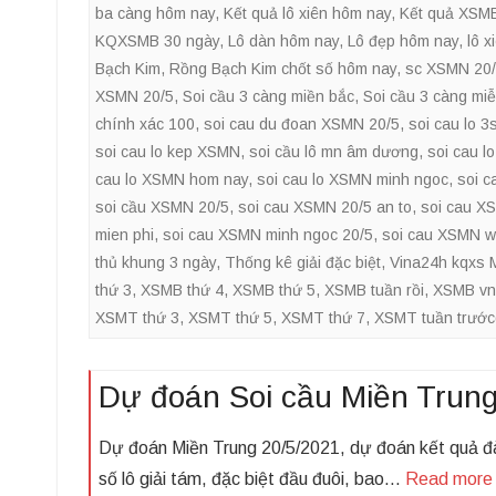
ba càng hôm nay
,
Kết quả lô xiên hôm nay
,
Kết quả XSM
KQXSMB 30 ngày
,
Lô dàn hôm nay
,
Lô đẹp hôm nay
,
lô x
Bạch Kim
,
Rồng Bạch Kim chốt số hôm nay
,
sc XSMN 20
XSMN 20/5
,
Soi cầu 3 càng miền bắc
,
Soi cầu 3 càng miễ
chính xác 100
,
soi cau du đoan XSMN 20/5
,
soi cau lo 
soi cau lo kep XSMN
,
soi cầu lô mn âm dương
,
soi cau 
cau lo XSMN hom nay
,
soi cau lo XSMN minh ngoc
,
soi c
soi cầu XSMN 20/5
,
soi cau XSMN 20/5 an to
,
soi cau XS
mien phi
,
soi cau XSMN minh ngoc 20/5
,
soi cau XSMN w
thủ khung 3 ngày
,
Thống kê giải đặc biệt
,
Vina24h kqxs 
thứ 3
,
XSMB thứ 4
,
XSMB thứ 5
,
XSMB tuần rồi
,
XSMB vn
XSMT thứ 3
,
XSMT thứ 5
,
XSMT thứ 7
,
XSMT tuần trướ
Dự đoán Soi cầu Miền Trung
Dự đoán Miền Trung 20/5/2021, dự đoán kết quả đà
số lô giải tám, đặc biệt đầu đuôi, bao…
Read more