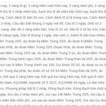
m nay
,
3 càng là gì
,
3 càng miền nam hôm nay
,
3 cang mien phi
,
3 càng
h thủ lô 2 nháy miền bắc
,
bạch thủ lô đề miền bắc hôm nay
,
bạch thủ l
ung
,
Cách đánh lô dàn 50 con
,
Cách đánh lô tỷ lệ trúng cao
,
Cách đánh
ô 2 nháy
,
Cầu đặc biệt khung 3 ngày net 88
,
Cầu lô 2 ngày
,
chốt số 3
3 cang
,
dàn đề 3 càng miền bắc
,
Dàn lô 10 số
,
dàn lô 3 số lộc trời
,
Dàn
nh hàng ngày
,
Dàn lô khung 2 ngày
,
dan xien 2
,
Đánh lô dàn bao nhiều
iền Trung 20/5
,
dự đoán kq Miền Trung 20/5
,
du doan KQMiền Trung
xác nhất
,
du doan Miền Trung 20/5 chuan nhat
,
du doan Miền Trung
oan Miền Trung 20/5 vip
,
du doan Miền Trung 3 so
,
du doan Miền Trun
Miền Trung minh ngoc 20/5
,
du doan Miền Trung than tai 20/5
,
du doa
soi cau lo Miền Trung chinh xac 100
,
Dự Đoán Xổ Số
,
du doan xo so 
ền Trung dại phát
,
dự đoán xổ số Xổ Số Miền Trung thần tài 20/5
,
du
b
,
Kết quả 3 càng hôm nay
,
Kết quả ba càng hôm nay
,
Kết quả lô xiên
iền Nam
,
KQXSMB
,
kqxsmb 20 5 2021
,
KQXSMB 30 ngày
,
Lô dàn hôm
goc
,
Phương pháp bắt lô 2 nháy
,
Rồng Bạch Kim
,
Rồng Bạch Kim chốt 
ngày
,
Soi cầu 2 nháy mien phí
,
soi cau 24h Miền Trung 20/5
,
Soi cầu 3
ủ miền Bắc miễn phí
,
soi cau du đoan Miền Trung 20/5
,
Soi cầu Dự đo