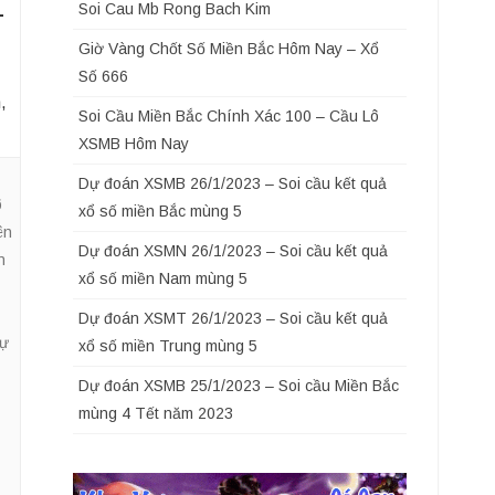
-
Soi Cau Mb Rong Bach Kim
Giờ Vàng Chốt Số Miền Bắc Hôm Nay – Xổ
Số 666
,
Soi Cầu Miền Bắc Chính Xác 100 – Cầu Lô
XSMB Hôm Nay
Dự đoán XSMB 26/1/2023 – Soi cầu kết quả
ô
xổ số miền Bắc mùng 5
ên
Dự đoán XSMN 26/1/2023 – Soi cầu kết quả
n
xổ số miền Nam mùng 5
Dự đoán XSMT 26/1/2023 – Soi cầu kết quả
ự
xổ số miền Trung mùng 5
Dự đoán XSMB 25/1/2023 – Soi cầu Miền Bắc
mùng 4 Tết năm 2023