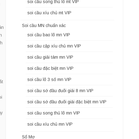
soi cầu song thủ lô mt VIP
g
soi cầu xíu chủ mt VIP
Soi cầu MN chuẩn xác
án
soi cầu bao lô mn VIP
n
ch
soi cầu cặp xíu chủ mn VIP
soi cầu giải tám mn VIP
soi cầu đặc biệt mn VIP
soi cầu lô 3 số mn VIP
ắt
soi cầu sớ đầu đuôi giải 8 mn VIP
oi
soi cầu sớ đầu đuôi giải đặc biệt mn VIP
ây
soi cầu song thủ lô mn VIP
soi cầu xíu chủ mn VIP
Sổ Mơ