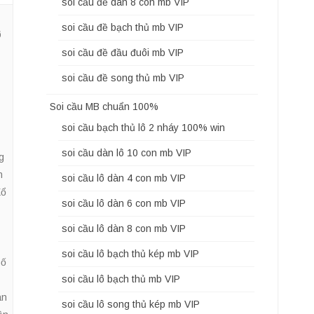
soi cầu đề dàn 8 con mb VIP
soi cầu đề bạch thủ mb VIP
ô
soi cầu đề đầu đuôi mb VIP
soi cầu đề song thủ mb VIP
Soi cầu MB chuẩn 100%
soi cầu bạch thủ lô 2 nháy 100% win
soi cầu dàn lô 10 con mb VIP
g
n
soi cầu lô dàn 4 con mb VIP
Xổ
soi cầu lô dàn 6 con mb VIP
soi cầu lô dàn 8 con mb VIP
soi cầu lô bạch thủ kép mb VIP
số
soi cầu lô bạch thủ mb VIP
án
soi cầu lô song thủ kép mb VIP