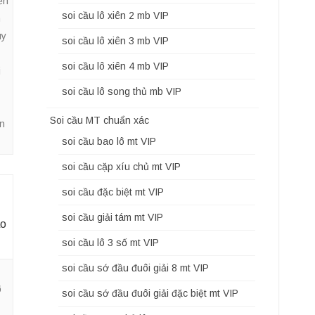
ền
soi cầu lô xiên 2 mb VIP
m
uy
soi cầu lô xiên 3 mb VIP
soi cầu lô xiên 4 mb VIP
i
soi cầu lô song thủ mb VIP
Soi cầu MT chuẩn xác
n
soi cầu bao lô mt VIP
soi cầu cặp xíu chủ mt VIP
soi cầu đặc biệt mt VIP
soi cầu giải tám mt VIP
ao
soi cầu lô 3 số mt VIP
soi cầu sớ đầu đuôi giải 8 mt VIP
ô
soi cầu sớ đầu đuôi giải đặc biệt mt VIP