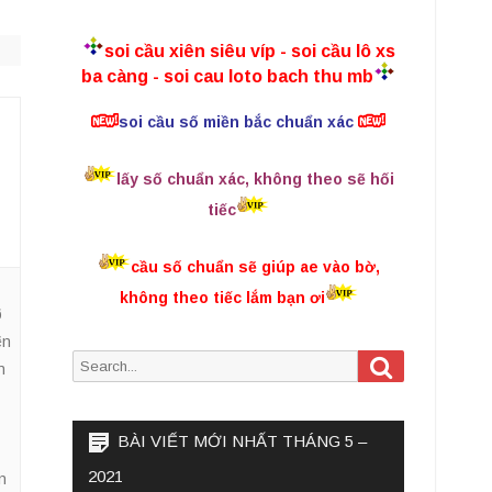
 SỚ ĐẦU ĐUÔI
SOI CẦU SỚ ĐẦU ĐUÔI
T VIP
GIẢI 8 MN VIP
soi cầu xiên siêu víp - soi cầu lô xs
ba càng - soi cau loto bach thu mb
 SỚ ĐẦU ĐUÔI
SOI CẦU SỚ ĐẦU ĐUÔI
 BIỆT MT VIP
GIẢI ĐẶC BIỆT MN VIP
soi cầu số miền bắc chuẩn xác
 SONG THỦ LÔ
SOI CẦU SONG THỦ LÔ
lấy số chuẩn xác, không theo sẽ hối
MN VIP
tiếc
XÍU CHỦ MT VIP
SOI CẦU XÍU CHỦ MN VIP
cầu số chuẩn sẽ giúp ae vào bờ,
không theo tiếc lắm bạn ơi
ô
ên
Search
Search
n
for:
BÀI VIẾT MỚI NHẤT THÁNG 5 –
2021
n