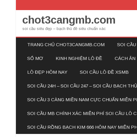
chot3cangmb.com
soi cầu siêu đẹp – bạch thủ đề siêu chuẩn xác
TRANG CHỦ CHOT3CANGMB.COM
SOI CẦU
SỔ MƠ
KINH NGHIỆM LÔ ĐỀ
CÁCH ĂN 
SOI CẦU 
VIP
LÔ ĐẸP HÔM NAY
SOI CẦU LÔ ĐỀ XSMB
SOI CẦU 
SOI CẦU 24H – SOI CẦU 247 – SOI CẦU BẠCH TH
MB VIP
SOI CẦU 3 CÀNG MIỀN NAM CỰC CHUẨN MIỄN P
SOI CẦU 
SOI CẦU MB CHÍNH XÁC MIỄN PHÍ SOI CẦU LÔ 
MB VIP
SOI CẦU RỒNG BẠCH KIM 666 HÔM NAY MIỄN PH
SOI CẦU 