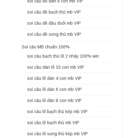
soi cầu đề dàn 8 con mb VIP
soi cầu đề bạch thủ mb VIP
soi cầu đề đầu đuôi mb VIP
soi cầu đề song thủ mb VIP
Soi cầu MB chuẩn 100%
soi cầu bạch thủ lô 2 nháy 100% win
soi cầu dàn lô 10 con mb VIP
soi cầu lô dàn 4 con mb VIP
soi cầu lô dàn 6 con mb VIP
soi cầu lô dàn 8 con mb VIP
soi cầu lô bạch thủ kép mb VIP
soi cầu lô bạch thủ mb VIP
soi cầu lô song thủ kép mb VIP