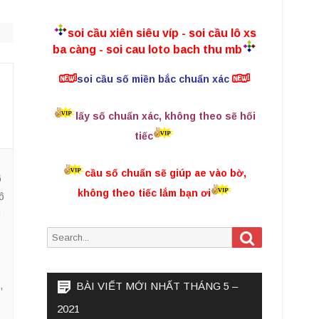
 SỚ ĐẦU ĐUÔI
SOI CẦU SỚ ĐẦU ĐUÔI
T VIP
GIẢI 8 MN VIP
soi cầu xiên siêu víp - soi cầu lô xs
ba càng - soi cau loto bach thu mb
 SỚ ĐẦU ĐUÔI
SOI CẦU SỚ ĐẦU ĐUÔI
 BIỆT MT VIP
GIẢI ĐẶC BIỆT MN VIP
soi cầu số miền bắc chuẩn xác
 SONG THỦ LÔ
SOI CẦU SONG THỦ LÔ
lấy số chuẩn xác, không theo sẽ hối
MN VIP
tiếc
XÍU CHỦ MT VIP
SOI CẦU XÍU CHỦ MN VIP
cầu số chuẩn sẽ giúp ae vào bờ,
ô
không theo tiếc lắm bạn ơi
ô
g
Search
Search
for:
,
BÀI VIẾT MỚI NHẤT THÁNG 5 –
2021