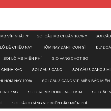
Skip
 MB VÍP NHẤT
SOI CẦU MB CHUẨN 100%
SOI CẦ
to
content
LÔ ĐỀ CHIỀU NAY
HÔM NAY ĐÁNH CON GÌ
DỰ ĐOÁ
BA CÀNG VÍP MB
SOI CẦU BẠCH THỦ LÔ 2
SOI CẦU
NHÁY 100% WIN
SOI LÔ MB MIỄN PHÍ
GIO VANG CHOT SO
SOI CẦU
CẶP 3 CÀNG VÍP
SOI CẦU DÀN LÔ 10 CON
VIP
Ủ CHÍNH XÁC
SOI CẦU 3 CÀNG
SOI CẦU 3 CÀNG 3 M
MB VIP
SOI CẦU 
HÍ HÔM NAY 100%
SOI CẦU 3 CÀNG VIP MIỀN BẮC MIỄN 
ĐỀ DÀN 4 CON
SOI CẦU LÔ DÀN 4 CON
SOI CẦU 
CHÍNH XÁC
SOI CAU MB RONG BACH KIM
SOI CẦU 
MB VIP
SOI CẦU 
Í
SOI CẦU 3 CÀNG VIP MIỀN BẮC MIỄN PHÍ
ĐỀ DÀN 6 CON
SOI CẦU LÔ DÀN 6 CON