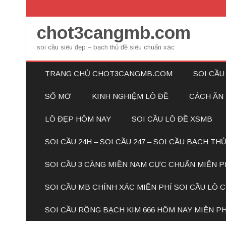
chot3cangmb.com
soi cầu siêu đẹp – bạch thủ đề siêu chuẩn xác
TRANG CHỦ CHOT3CANGMB.COM
SOI CẦU
SỔ MƠ
KINH NGHIỆM LÔ ĐỀ
CÁCH ĂN 
SOI CẦU 
VIP
LÔ ĐẸP HÔM NAY
SOI CẦU LÔ ĐỀ XSMB
SOI CẦU 
SOI CẦU 24H – SOI CẦU 247 – SOI CẦU BẠCH TH
MB VIP
SOI CẦU 3 CÀNG MIỀN NAM CỰC CHUẨN MIỄN P
SOI CẦU 
SOI CẦU MB CHÍNH XÁC MIỄN PHÍ SOI CẦU LÔ 
MB VIP
SOI CẦU RỒNG BẠCH KIM 666 HÔM NAY MIỄN PH
SOI CẦU 