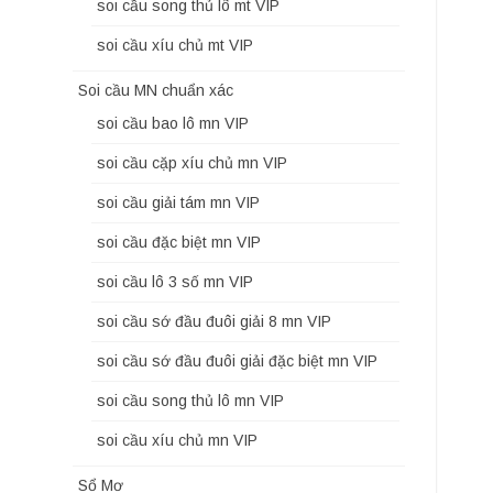
soi cầu song thủ lô mt VIP
soi cầu xíu chủ mt VIP
Soi cầu MN chuẩn xác
soi cầu bao lô mn VIP
soi cầu cặp xíu chủ mn VIP
soi cầu giải tám mn VIP
soi cầu đặc biệt mn VIP
soi cầu lô 3 số mn VIP
soi cầu sớ đầu đuôi giải 8 mn VIP
soi cầu sớ đầu đuôi giải đặc biệt mn VIP
soi cầu song thủ lô mn VIP
soi cầu xíu chủ mn VIP
Sổ Mơ