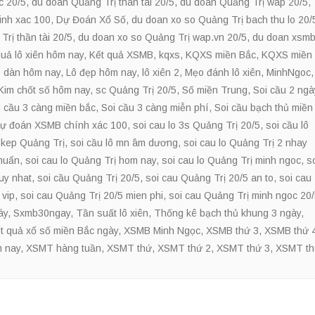
c 20/5
,
du doan Quảng Trị than tai 20/5
,
du doan Quảng Trị wap 20/5
,
inh xac 100
,
Dự Đoán Xổ Số
,
du doan xo so Quảng Trị bach thu lo 20/
SOI CẦU LÔ SONG THỦ
rị thần tài 20/5
,
du doan xo so Quảng Trị wap.vn 20/5
,
du doan xsm
MB VIP
quả lô xiên hôm nay
,
Kết quả XSMB
,
kqxs
,
KQXS miền Bắc
,
KQXS miền
ô dàn hôm nay
,
Lô đẹp hôm nay
,
lô xiên 2
,
Mẹo đánh lô xiên
,
MinhNgoc
,
Kim chốt số hôm nay
,
sc Quảng Trị 20/5
,
Số miền Trung
,
Soi cầu 2 ngà
i cầu 3 càng miền bắc
,
Soi cầu 3 càng miễn phí
,
Soi cầu bạch thủ miền
Dự đoán XSMB chính xác 100
,
soi cau lo 3s Quảng Trị 20/5
,
soi cầu lô
o kep Quảng Trị
,
soi cầu lô mn âm dương
,
soi cau lo Quảng Trị 2 nhay
chuẩn
,
soi cau lo Quảng Trị hom nay
,
soi cau lo Quảng Trị minh ngoc
,
s
uy nhat
,
soi cầu Quảng Trị 20/5
,
soi cau Quảng Trị 20/5 an to
,
soi cau
 vip
,
soi cau Quảng Trị 20/5 mien phi
,
soi cau Quảng Trị minh ngoc 20
áy
,
Sxmb30ngay
,
Tần suất lô xiên
,
Thống kê bạch thủ khung 3 ngày
,
t quả xổ số miền Bắc ngày
,
XSMB Minh Ngọc
,
XSMB thứ 3
,
XSMB thứ 
 nay
,
XSMT hàng tuần
,
XSMT thứ
,
XSMT thứ 2
,
XSMT thứ 3
,
XSMT th