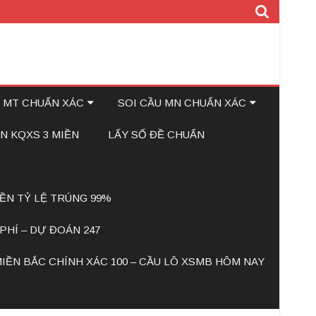
U MT CHUẨN XÁC
SOI CẦU MN CHUẨN XÁC
N KQXS 3 MIỀN
LẤY SỐ ĐỀ CHUẨN
 BAO LÔ MT VIP
SOI CẦU BAO LÔ MN VIP
 CẶP XÍU CHỦ MT
SOI CẦU CẶP XÍU CHỦ MN
VIP
IỀN TỶ LỆ TRÚNG 99%
ĐẶC BIỆT MT VIP
SOI CẦU GIẢI TÁM MN VIP
PHÍ – DỰ ĐOÁN 247
GIẢI TÁM MT VIP
SOI CẦU ĐẶC BIỆT MN VIP
MIỀN BẮC CHÍNH XÁC 100 – CẦU LÔ XSMB HÔM NAY
LÔ 3 SỐ MT VIP
SOI CẦU LÔ 3 SỐ MN VIP