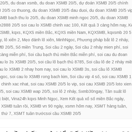
 20/5
,
du doan xsmb
,
du doan XSMB 20/5
,
dự đoán XSMB 20/5 chính
 20/5 co thuong
,
du doan XSMB 20/5 dau duoi
,
du doan XSMB 20/5 vi
MB bach thu lo 20/5
,
du doan XSMB minh ngoc 20/5
,
du doan XSMB
2888 20/5 soi cau lo XSMB chinh xac 100
,
Kết quả 3 càng hôm nay
,
K
 XSMB
,
kqxs
,
KQXS miền Bắc
,
KQXS miền Nam
,
KQXSMB
,
kqxsmb 20 5
y
,
lô xiên 2
,
Mẹo đánh lô xiên
,
MinhNgoc
,
Phương pháp bắt lô 2 nháy
,
MB 20/5
,
Số miền Trung
,
Soi cầu 2 ngày
,
Soi cầu 2 nháy mien phí
,
soi
 càng miễn phí
,
Soi cầu bạch thủ miền Bắc miễn phí
,
soi cau du đoan
au lo 3s XSMB 20/5
,
soi cầu lô bạch thủ 8785
,
Soi cầu lô de 2 nháy mi
au lo XSMB 2 nhay hom nay
,
soi cau lo XSMB 3s
,
soi cầu lô XSMB
ngoc
,
soi cau lo XSMB rong bach kim
,
Soi cầu vip 4 số
,
soi cau XSMB 1
 chinh xac nhat
,
soi cau XSMB 20/5 lo vip
,
soi cau XSMB 20/5 loto xien
/5
,
soi cau XSMB wap 20/5
,
soi lô 2 nháy
,
Sxmb30ngay
,
Tần suất lô
 biệt
,
Vina24h kqxs Minh Ngọc
,
Xem Kết quả xổ số miền Bắc ngày
,
,
XSMB tuần rồi
,
XSMB vn 90 ngày
,
xsmn hôm nay
,
XSMT hàng tuần
,
thứ 7
,
XSMT tuần trướcsoi cầu XSMB 20/5