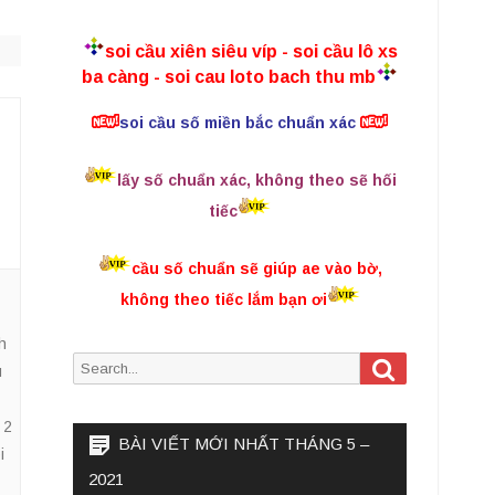
 SỚ ĐẦU ĐUÔI
SOI CẦU SỚ ĐẦU ĐUÔI
T VIP
GIẢI 8 MN VIP
soi cầu xiên siêu víp - soi cầu lô xs
ba càng - soi cau loto bach thu mb
 SỚ ĐẦU ĐUÔI
SOI CẦU SỚ ĐẦU ĐUÔI
 BIỆT MT VIP
GIẢI ĐẶC BIỆT MN VIP
soi cầu số miền bắc chuẩn xác
 SONG THỦ LÔ
SOI CẦU SONG THỦ LÔ
lấy số chuẩn xác, không theo sẽ hối
MN VIP
tiếc
XÍU CHỦ MT VIP
SOI CẦU XÍU CHỦ MN VIP
cầu số chuẩn sẽ giúp ae vào bờ,
không theo tiếc lắm bạn ơi
h
Search
Search
u
for:
 2
BÀI VIẾT MỚI NHẤT THÁNG 5 –
i
2021