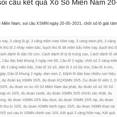
oi cầu kết quả Xổ Số Miền Nam 20
Miền Nam, soi cầu XSMN ngày 20-05-2021, chốt số lô giải tám
m nay
,
3 càng là gì
,
3 càng miền nam hôm nay
,
3 cang mien phi
,
3 càng
h thủ lô 2 nháy miền bắc
,
bạch thủ lô đề miền bắc hôm nay
,
bạch thủ l
ách đánh lô dàn 50 con
,
Cách đánh lô tỷ lệ trúng cao
,
Cách đánh lô xi
,
Cầu đặc biệt khung 3 ngày net 88
,
Cầu lô 2 ngày
,
chốt số 3 càng miề
 đề 3 càng miền bắc
,
Dàn lô 10 số
,
dàn lô 3 số lộc trời
,
Dàn lô 4 con
,
gày
,
Dàn lô khung 2 ngày
,
dan xien 2
,
Đánh lô dàn bao nhiều con hiệu
,
dự đoán kq XSMN 20/5
,
du doan KQXSMN 20/5
,
Dự đoán lô xiên 2
,
D
 20/5
,
du doan xo so Xổ Số Miền Nam dại phát
,
dự đoán xổ số Xổ Số
wap.vn 20/5
,
du doan xsmb
,
dự đoán XSMN 20/5 chính xác nhất
,
du
uong
,
du doan XSMN 20/5 dau duoi
,
du doan XSMN 20/5 vip
,
du doan
 thu lo 20/5
,
du doan XSMN minh ngoc 20/5
,
du doan XSMN than tai
/5 soi cau lo XSMN chinh xac 100
,
Kết quả 3 càng hôm nay
,
Kết quả