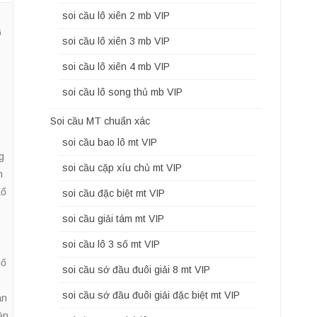
soi cầu lô xiên 2 mb VIP
ô
soi cầu lô xiên 3 mb VIP
soi cầu lô xiên 4 mb VIP
soi cầu lô song thủ mb VIP
Soi cầu MT chuẩn xác
soi cầu bao lô mt VIP
g
soi cầu cặp xíu chủ mt VIP
n
Xổ
soi cầu đặc biệt mt VIP
soi cầu giải tám mt VIP
soi cầu lô 3 số mt VIP
số
soi cầu sớ đầu đuôi giải 8 mt VIP
soi cầu sớ đầu đuôi giải đặc biệt mt VIP
án
ền