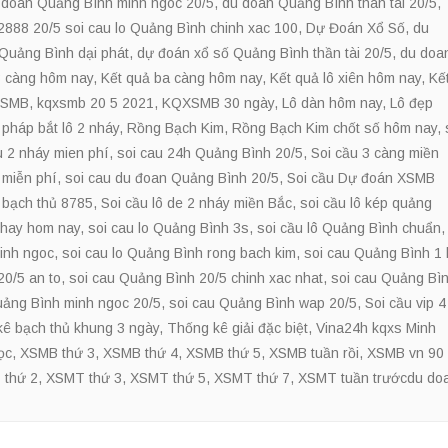
 doan Quảng Bình minh ngoc 20/5
,
du doan Quảng Bình than tai 20/5
,
888 20/5 soi cau lo Quảng Bình chinh xac 100
,
Dự Đoán Xổ Số
,
du
SOI CẦU LÔ SONG THỦ
Quảng Bình dại phát
,
dự đoán xổ số Quảng Bình thần tài 20/5
,
du doa
MB VIP
3 càng hôm nay
,
Kết quả ba càng hôm nay
,
Kết quả lô xiên hôm nay
,
Kế
SMB
,
kqxsmb 20 5 2021
,
KQXSMB 30 ngày
,
Lô dàn hôm nay
,
Lô đẹp
pháp bắt lô 2 nháy
,
Rồng Bạch Kim
,
Rồng Bạch Kim chốt số hôm nay
,
u 2 nháy mien phí
,
soi cau 24h Quảng Bình 20/5
,
Soi cầu 3 càng miền
 miễn phí
,
soi cau du đoan Quảng Bình 20/5
,
Soi cầu Dự đoán XSMB
ô bạch thủ 8785
,
Soi cầu lô de 2 nháy miền Bắc
,
soi cầu lô kép quảng
nhay hom nay
,
soi cau lo Quảng Bình 3s
,
soi cầu lô Quảng Bình chuẩn
,
inh ngoc
,
soi cau lo Quảng Bình rong bach kim
,
soi cau Quảng Bình 1 
20/5 an to
,
soi cau Quảng Bình 20/5 chinh xac nhat
,
soi cau Quảng Bì
uảng Bình minh ngoc 20/5
,
soi cau Quảng Bình wap 20/5
,
Soi cầu vip 4
ê bạch thủ khung 3 ngày
,
Thống kê giải đặc biệt
,
Vina24h kqxs Minh
ọc
,
XSMB thứ 3
,
XSMB thứ 4
,
XSMB thứ 5
,
XSMB tuần rồi
,
XSMB vn 90
thứ 2
,
XSMT thứ 3
,
XSMT thứ 5
,
XSMT thứ 7
,
XSMT tuần trướcdu do