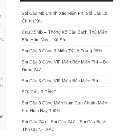
Soi Cầu Mb Chính Xác Miễn Phí Soi Cầu Lô
n
Chính Xác
t
Cau XSMB – Thống Kê Cầu Bạch Thủ Miền
sc
Bắc Hôm Nay – Xổ Số
Soi Cầu 3 Càng 3 Miền Tỷ Lệ Trúng 99%
Soi Cầu 3 Càng VIP Miền Bắc Miễn Phí – Dự
Đoán 247
lo
Soi Cầu 3 Càng VIP Miền Bắc Miễn Phí
nh
SOI CẦU 3 CÀNG
Soi Cầu 3 Càng Miền Nam Cực Chuẩn Miễn
Phí Hôm Nay 100%
an
Soi Cầu 24h – Soi Cầu 247 – Soi Cầu Bạch
Thủ CHÍNH XÁC