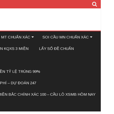
U MT CHUẨN XÁC
SOI CẦU MN CHUẨN XÁC
N KQXS 3 MIỀN
LẤY SỐ ĐỀ CHUẨN
 BAO LÔ MT VIP
SOI CẦU BAO LÔ MN VIP
 CẶP XÍU CHỦ MT
SOI CẦU CẶP XÍU CHỦ MN
VIP
IỀN TỶ LỆ TRÚNG 99%
ĐẶC BIỆT MT VIP
SOI CẦU GIẢI TÁM MN VIP
PHÍ – DỰ ĐOÁN 247
GIẢI TÁM MT VIP
SOI CẦU ĐẶC BIỆT MN VIP
MIỀN BẮC CHÍNH XÁC 100 – CẦU LÔ XSMB HÔM NAY
LÔ 3 SỐ MT VIP
SOI CẦU LÔ 3 SỐ MN VIP