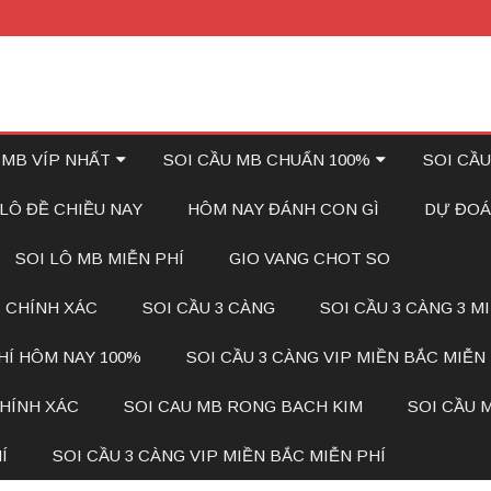
Skip
 MB VÍP NHẤT
SOI CẦU MB CHUẨN 100%
SOI CẦ
to
content
LÔ ĐỀ CHIỀU NAY
HÔM NAY ĐÁNH CON GÌ
DỰ ĐOÁ
BA CÀNG VÍP MB
SOI CẦU BẠCH THỦ LÔ 2
SOI CẦU
NHÁY 100% WIN
SOI LÔ MB MIỄN PHÍ
GIO VANG CHOT SO
SOI CẦU
CẶP 3 CÀNG VÍP
SOI CẦU DÀN LÔ 10 CON
VIP
Ủ CHÍNH XÁC
SOI CẦU 3 CÀNG
SOI CẦU 3 CÀNG 3 M
MB VIP
SOI CẦU 
HÍ HÔM NAY 100%
SOI CẦU 3 CÀNG VIP MIỀN BẮC MIỄN 
ĐỀ DÀN 4 CON
SOI CẦU LÔ DÀN 4 CON
SOI CẦU 
CHÍNH XÁC
SOI CAU MB RONG BACH KIM
SOI CẦU 
MB VIP
SOI CẦU 
Í
SOI CẦU 3 CÀNG VIP MIỀN BẮC MIỄN PHÍ
ĐỀ DÀN 6 CON
SOI CẦU LÔ DÀN 6 CON