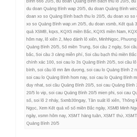
Bình 666 20/5
,
du doan Quảng Bình bach thu lo 20/5
,
du
du doan Quảng Bình wap 20/5
,
du doan Quảng Bình win2
doan xo so Quảng Bình bach thu lo 20/5
,
du doan xo so 
xo so Quảng Bình wap.vn 20/5
,
du doan xsmb
,
Kết quả 
quả XSMB
,
kqxs
,
KQXS miền Bắc
,
KQXS miền Nam
,
KQX
hôm nay
,
lô xiên 2
,
Mẹo đánh lô xiên
,
MinhNgoc
,
Phương 
Quảng Bình 20/5
,
Số miền Trung
,
Soi cầu 2 ngày
,
Soi cầ
bắc
,
Soi cầu 3 càng miễn phí
,
Soi cầu bạch thủ miền Bắc
chính xác 100
,
soi cau lo 3s Quảng Bình 20/5
,
soi cầu l
bình
,
soi cầu lô mn âm dương
,
soi cau lo Quảng Bình 2 
soi cau lo Quảng Bình hom nay
,
soi cau lo Quảng Bình m
duy nhat
,
soi cầu Quảng Bình 20/5
,
soi cau Quảng Bình 
20/5 lo vip
,
soi cau Quảng Bình 20/5 mien phi
,
soi cau Q
số
,
soi lô 2 nháy
,
Sxmb30ngay
,
Tần suất lô xiên
,
Thống k
Ngọc
,
Xem Kết quả xổ số miền Bắc ngày
,
XSMB Minh Ng
ngày
,
xsmn hôm nay
,
XSMT hàng tuần
,
XSMT thứ
,
XSMT 
Quảng Bình 20/5