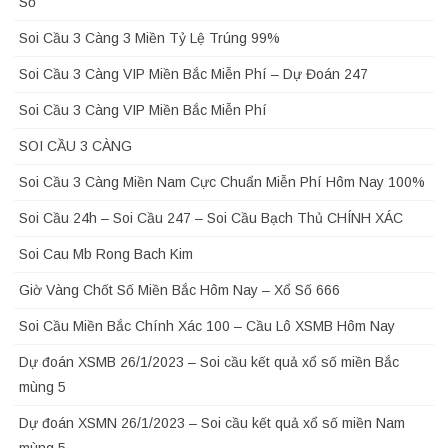
Số
Soi Cầu 3 Càng 3 Miền Tỷ Lệ Trúng 99%
Soi Cầu 3 Càng VIP Miền Bắc Miễn Phí – Dự Đoán 247
Soi Cầu 3 Càng VIP Miền Bắc Miễn Phí
SOI CẦU 3 CÀNG
Soi Cầu 3 Càng Miền Nam Cực Chuẩn Miễn Phí Hôm Nay 100%
Soi Cầu 24h – Soi Cầu 247 – Soi Cầu Bạch Thủ CHÍNH XÁC
Soi Cau Mb Rong Bach Kim
Giờ Vàng Chốt Số Miền Bắc Hôm Nay – Xổ Số 666
Soi Cầu Miền Bắc Chính Xác 100 – Cầu Lô XSMB Hôm Nay
Dự đoán XSMB 26/1/2023 – Soi cầu kết quả xổ số miền Bắc
mùng 5
Dự đoán XSMN 26/1/2023 – Soi cầu kết quả xổ số miền Nam