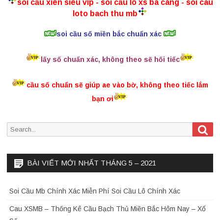
soi cầu xiên siêu víp - soi cầu lô xs ba càng - soi cau
loto bach thu mb
soi cầu số miền bắc chuẩn xác
lấy số chuẩn xác, không theo sẽ hối tiếc
cầu số chuẩn sẽ giúp ae vào bờ, không theo tiếc lắm
bạn ơi
Sea
Search
for:
BÀI VIẾT MỚI NHẤT THÁNG 5 – 2021
Soi Cầu Mb Chính Xác Miễn Phí Soi Cầu Lô Chính Xác
Cau XSMB – Thống Kê Cầu Bạch Thủ Miền Bắc Hôm Nay – Xổ