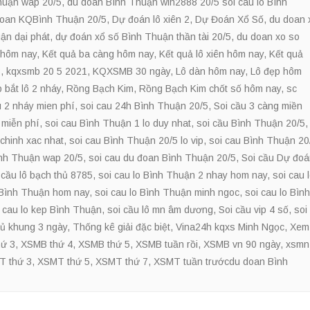
huận wap 20/5
,
du doan Bình Thuận win2888 20/5 soi cau lo Bình
doan KQBình Thuận 20/5
,
Dự đoán lô xiên 2
,
Dự Đoán Xổ Số
,
du doan 
SOI CẦU LÔ SONG THỦ
ận dại phát
,
dự đoán xổ số Bình Thuận thần tài 20/5
,
du doan xo so
MB VIP
 hôm nay
,
Kết quả ba càng hôm nay
,
Kết quả lô xiên hôm nay
,
Kết quả
B
,
kqxsmb 20 5 2021
,
KQXSMB 30 ngày
,
Lô dàn hôm nay
,
Lô đẹp hôm
bắt lô 2 nháy
,
Rồng Bạch Kim
,
Rồng Bạch Kim chốt số hôm nay
,
sc
u 2 nháy mien phí
,
soi cau 24h Bình Thuận 20/5
,
Soi cầu 3 càng miền
 miễn phí
,
soi cau Bình Thuận 1 lo duy nhat
,
soi cầu Bình Thuận 20/5
,
chinh xac nhat
,
soi cau Bình Thuận 20/5 lo vip
,
soi cau Bình Thuận 20
ình Thuận wap 20/5
,
soi cau du đoan Bình Thuận 20/5
,
Soi cầu Dự đoá
 cầu lô bạch thủ 8785
,
soi cau lo Bình Thuận 2 nhay hom nay
,
soi cau 
 Bình Thuận hom nay
,
soi cau lo Bình Thuận minh ngoc
,
soi cau lo Bình
i cau lo kep Bình Thuận
,
soi cầu lô mn âm dương
,
Soi cầu vip 4 số
,
soi 
ủ khung 3 ngày
,
Thống kê giải đặc biệt
,
Vina24h kqxs Minh Ngọc
,
Xem
ứ 3
,
XSMB thứ 4
,
XSMB thứ 5
,
XSMB tuần rồi
,
XSMB vn 90 ngày
,
xsmn
T thứ 3
,
XSMT thứ 5
,
XSMT thứ 7
,
XSMT tuần trướcdu doan Bình