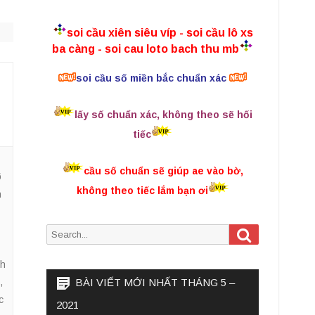
 SỚ ĐẦU ĐUÔI
SOI CẦU SỚ ĐẦU ĐUÔI
T VIP
GIẢI 8 MN VIP
soi cầu xiên siêu víp - soi cầu lô xs
ba càng - soi cau loto bach thu mb
 SỚ ĐẦU ĐUÔI
SOI CẦU SỚ ĐẦU ĐUÔI
 BIỆT MT VIP
GIẢI ĐẶC BIỆT MN VIP
soi cầu số miền bắc chuẩn xác
 SONG THỦ LÔ
SOI CẦU SONG THỦ LÔ
lấy số chuẩn xác, không theo sẽ hối
MN VIP
tiếc
XÍU CHỦ MT VIP
SOI CẦU XÍU CHỦ MN VIP
cầu số chuẩn sẽ giúp ae vào bờ,
ô
không theo tiếc lắm bạn ơi
h
Search
Search
for:
nh
,
BÀI VIẾT MỚI NHẤT THÁNG 5 –
c
2021