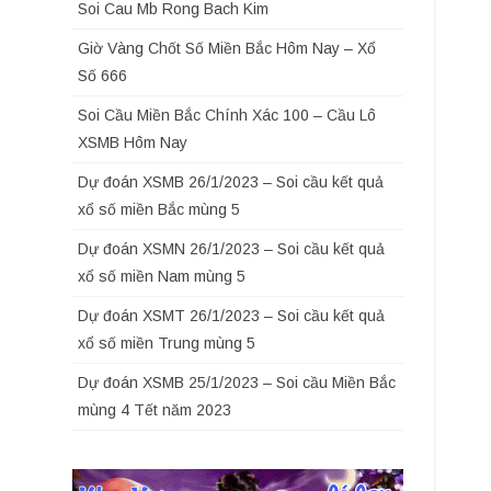
Soi Cau Mb Rong Bach Kim
Giờ Vàng Chốt Số Miền Bắc Hôm Nay – Xổ
Số 666
Soi Cầu Miền Bắc Chính Xác 100 – Cầu Lô
XSMB Hôm Nay
Dự đoán XSMB 26/1/2023 – Soi cầu kết quả
xổ số miền Bắc mùng 5
Dự đoán XSMN 26/1/2023 – Soi cầu kết quả
xổ số miền Nam mùng 5
Dự đoán XSMT 26/1/2023 – Soi cầu kết quả
xổ số miền Trung mùng 5
Dự đoán XSMB 25/1/2023 – Soi cầu Miền Bắc
mùng 4 Tết năm 2023