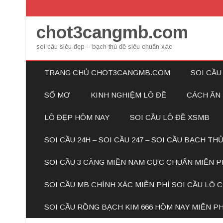
chot3cangmb.com
soi cầu siêu đẹp – bạch thủ đề siêu chuẩn xác
TRANG CHỦ CHOT3CANGMB.COM
SOI CẦU
SỔ MƠ
KINH NGHIỆM LÔ ĐỀ
CÁCH ĂN 
SOI CẦU 
VIP
LÔ ĐẸP HÔM NAY
SOI CẦU LÔ ĐỀ XSMB
SOI CẦU 
SOI CẦU 24H – SOI CẦU 247 – SOI CẦU BẠCH TH
MB VIP
SOI CẦU 3 CÀNG MIỀN NAM CỰC CHUẨN MIỄN P
SOI CẦU 
SOI CẦU MB CHÍNH XÁC MIỄN PHÍ SOI CẦU LÔ 
MB VIP
SOI CẦU RỒNG BẠCH KIM 666 HÔM NAY MIỄN PH
SOI CẦU 