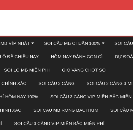
Skip
 MB VÍP NHẤT
SOI CẦU MB CHUẨN 100%
SOI CẦ
to
content
LÔ ĐỀ CHIỀU NAY
HÔM NAY ĐÁNH CON GÌ
DỰ ĐOÁ
BA CÀNG VÍP MB
SOI CẦU BẠCH THỦ LÔ 2
SOI CẦU
NHÁY 100% WIN
SOI LÔ MB MIỄN PHÍ
GIO VANG CHOT SO
SOI CẦU
CẶP 3 CÀNG VÍP
SOI CẦU DÀN LÔ 10 CON
VIP
Ủ CHÍNH XÁC
SOI CẦU 3 CÀNG
SOI CẦU 3 CÀNG 3 M
MB VIP
SOI CẦU 
HÍ HÔM NAY 100%
SOI CẦU 3 CÀNG VIP MIỀN BẮC MIỄN 
ĐỀ DÀN 4 CON
SOI CẦU LÔ DÀN 4 CON
SOI CẦU 
CHÍNH XÁC
SOI CAU MB RONG BACH KIM
SOI CẦU 
MB VIP
SOI CẦU 
Í
SOI CẦU 3 CÀNG VIP MIỀN BẮC MIỄN PHÍ
ĐỀ DÀN 6 CON
SOI CẦU LÔ DÀN 6 CON