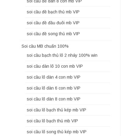
soi cầu đề dàn 8 con mb VIP
soi cầu đề bạch thủ mb VIP
soi cầu đề đầu đuôi mb VIP
soi cầu đề song thủ mb VIP
Soi cầu MB chuẩn 100%
soi cầu bạch thủ lô 2 nháy 100% win
soi cầu dàn lô 10 con mb VIP
soi cầu lô dàn 4 con mb VIP
soi cầu lô dàn 6 con mb VIP
soi cầu lô dàn 8 con mb VIP
soi cầu lô bạch thủ kép mb VIP
soi cầu lô bạch thủ mb VIP
soi cầu lô song thủ kép mb VIP