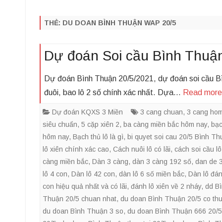
MB VIP
THẺ:
DU DOAN BÌNH THUẬN WAP 20/5
SOI CẦU 
MB VIP
Dự đoán Soi cầu Bình Thuận
SOI CẦU 
MB VIP
Dự đoán Bình Thuận 20/5/2021, dự đoán soi cầu Bìn
đuôi, bao lô 2 số chính xác nhất. Dựa…
Read more
SOI CẦU
Dự đoán KQXS 3 Miền
3 cang chuan
,
3 cang ho
VIP
siêu chuẩn
,
5 cặp xiên 2
,
ba càng miền bắc hôm nay
,
bạc
SOI CẦU 
hôm nay
,
Bạch thủ lô là gì
,
bi quyet soi cau 20/5 Bình T
lô xiên chính xác cao
,
Cách nuôi lô có lãi
,
cách soi cầu l
VIP
càng miền bắc
,
Dàn 3 càng
,
dàn 3 càng 192 số
,
dan de 
lô 4 con
,
Dàn lô 42 con
,
dàn lô 6 số miền bắc
,
Dàn lô đá
SOI CẦU
con hiệu quả nhất và có lãi
,
đánh lô xiên về 2 nháy
,
dd B
MB VIP
Thuận 20/5 chuan nhat
,
du doan Bình Thuận 20/5 co th
du doan Bình Thuận 3 so
,
du doan Bình Thuận 666 20/5