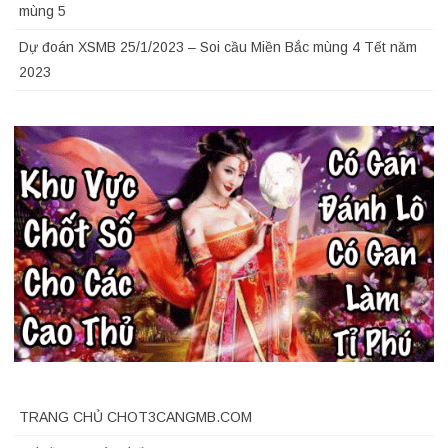
mùng 5
Dự đoán XSMB 25/1/2023 – Soi cầu Miền Bắc mùng 4 Tết năm
2023
TRANG CHỦ CHOT3CANGMB.COM