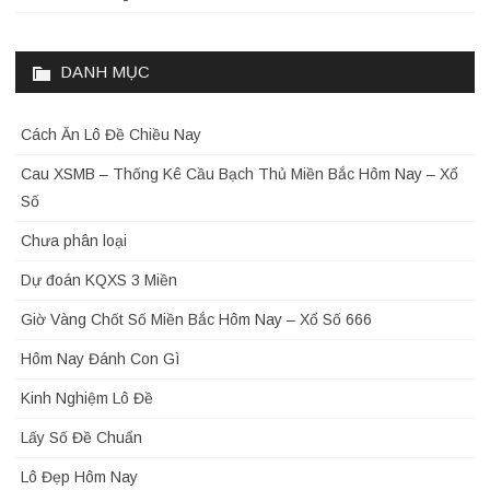
DANH MỤC
Cách Ăn Lô Đề Chiều Nay
Cau XSMB – Thống Kê Cầu Bạch Thủ Miền Bắc Hôm Nay – Xổ
Số
Chưa phân loại
Dự đoán KQXS 3 Miền
Giờ Vàng Chốt Số Miền Bắc Hôm Nay – Xổ Số 666
Hôm Nay Đánh Con Gì
Kinh Nghiệm Lô Đề
Lấy Số Đề Chuẩn
Lô Đẹp Hôm Nay