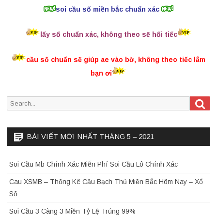
soi cầu số miền bắc chuẩn xác
lấy số chuẩn xác, không theo sẽ hối tiếc
cầu số chuẩn sẽ giúp ae vào bờ, không theo tiếc lắm
bạn ơi
Sea
Search
for:
BÀI VIẾT MỚI NHẤT THÁNG 5 – 2021
Soi Cầu Mb Chính Xác Miễn Phí Soi Cầu Lô Chính Xác
Cau XSMB – Thống Kê Cầu Bạch Thủ Miền Bắc Hôm Nay – Xổ
Số
Soi Cầu 3 Càng 3 Miền Tỷ Lệ Trúng 99%