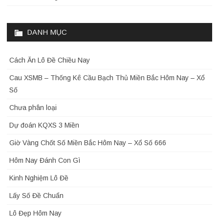
DANH MỤC
Cách Ăn Lô Đề Chiều Nay
Cau XSMB – Thống Kê Cầu Bạch Thủ Miền Bắc Hôm Nay – Xổ
Số
Chưa phân loại
Dự đoán KQXS 3 Miền
Giờ Vàng Chốt Số Miền Bắc Hôm Nay – Xổ Số 666
Hôm Nay Đánh Con Gì
Kinh Nghiệm Lô Đề
Lấy Số Đề Chuẩn
Lô Đẹp Hôm Nay