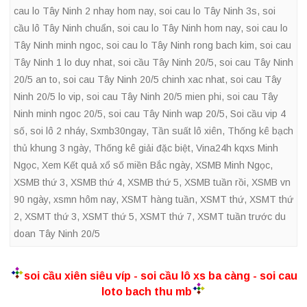
cau lo Tây Ninh 2 nhay hom nay
,
soi cau lo Tây Ninh 3s
,
soi
cầu lô Tây Ninh chuẩn
,
soi cau lo Tây Ninh hom nay
,
soi cau lo
Tây Ninh minh ngoc
,
soi cau lo Tây Ninh rong bach kim
,
soi cau
Tây Ninh 1 lo duy nhat
,
soi cầu Tây Ninh 20/5
,
soi cau Tây Ninh
20/5 an to
,
soi cau Tây Ninh 20/5 chinh xac nhat
,
soi cau Tây
Ninh 20/5 lo vip
,
soi cau Tây Ninh 20/5 mien phi
,
soi cau Tây
Ninh minh ngoc 20/5
,
soi cau Tây Ninh wap 20/5
,
Soi cầu vip 4
số
,
soi lô 2 nháy
,
Sxmb30ngay
,
Tần suất lô xiên
,
Thống kê bạch
thủ khung 3 ngày
,
Thống kê giải đặc biệt
,
Vina24h kqxs Minh
Ngọc
,
Xem Kết quả xổ số miền Bắc ngày
,
XSMB Minh Ngọc
,
XSMB thứ 3
,
XSMB thứ 4
,
XSMB thứ 5
,
XSMB tuần rồi
,
XSMB vn
90 ngày
,
xsmn hôm nay
,
XSMT hàng tuần
,
XSMT thứ
,
XSMT thứ
2
,
XSMT thứ 3
,
XSMT thứ 5
,
XSMT thứ 7
,
XSMT tuần trước du
doan Tây Ninh 20/5
soi cầu xiên siêu víp - soi cầu lô xs ba càng - soi cau
loto bach thu mb