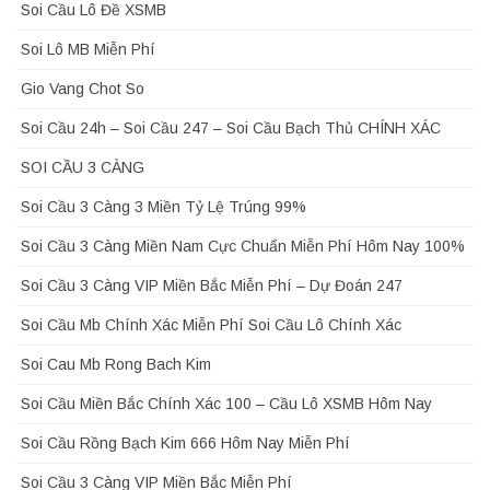
Soi Cầu Lô Đề XSMB
Soi Lô MB Miễn Phí
Gio Vang Chot So
Soi Cầu 24h – Soi Cầu 247 – Soi Cầu Bạch Thủ CHÍNH XÁC
SOI CẦU 3 CÀNG
Soi Cầu 3 Càng 3 Miền Tỷ Lệ Trúng 99%
Soi Cầu 3 Càng Miền Nam Cực Chuẩn Miễn Phí Hôm Nay 100%
Soi Cầu 3 Càng VIP Miền Bắc Miễn Phí – Dự Đoán 247
Soi Cầu Mb Chính Xác Miễn Phí Soi Cầu Lô Chính Xác
Soi Cau Mb Rong Bach Kim
Soi Cầu Miền Bắc Chính Xác 100 – Cầu Lô XSMB Hôm Nay
Soi Cầu Rồng Bạch Kim 666 Hôm Nay Miễn Phí
Soi Cầu 3 Càng VIP Miền Bắc Miễn Phí