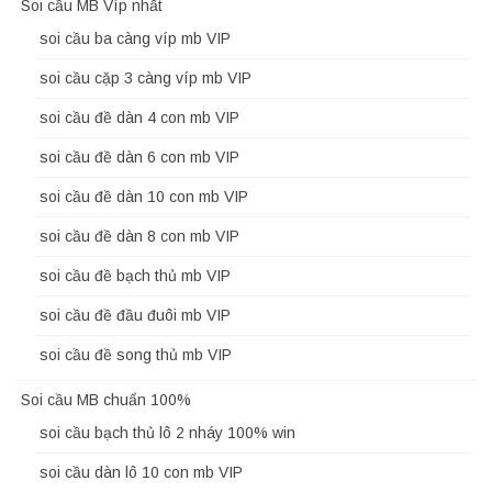
Soi cầu MB Víp nhất
soi cầu ba càng víp mb VIP
soi cầu cặp 3 càng víp mb VIP
soi cầu đề dàn 4 con mb VIP
soi cầu đề dàn 6 con mb VIP
soi cầu đề dàn 10 con mb VIP
soi cầu đề dàn 8 con mb VIP
soi cầu đề bạch thủ mb VIP
soi cầu đề đầu đuôi mb VIP
soi cầu đề song thủ mb VIP
Soi cầu MB chuẩn 100%
soi cầu bạch thủ lô 2 nháy 100% win
soi cầu dàn lô 10 con mb VIP