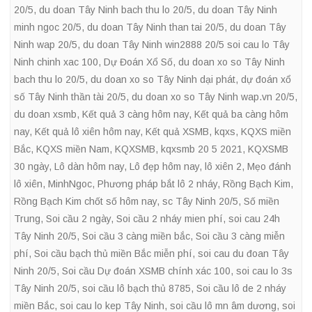
20/5
,
du doan Tây Ninh bach thu lo 20/5
,
du doan Tây Ninh
minh ngoc 20/5
,
du doan Tây Ninh than tai 20/5
,
du doan Tây
Ninh wap 20/5
,
du doan Tây Ninh win2888 20/5 soi cau lo Tây
Ninh chinh xac 100
,
Dự Đoán Xổ Số
,
du doan xo so Tây Ninh
bach thu lo 20/5
,
du doan xo so Tây Ninh dại phát
,
dự đoán xổ
số Tây Ninh thần tài 20/5
,
du doan xo so Tây Ninh wap.vn 20/5
,
du doan xsmb
,
Kết quả 3 càng hôm nay
,
Kết quả ba càng hôm
nay
,
Kết quả lô xiên hôm nay
,
Kết quả XSMB
,
kqxs
,
KQXS miền
Bắc
,
KQXS miền Nam
,
KQXSMB
,
kqxsmb 20 5 2021
,
KQXSMB
30 ngày
,
Lô dàn hôm nay
,
Lô đẹp hôm nay
,
lô xiên 2
,
Mẹo đánh
lô xiên
,
MinhNgoc
,
Phương pháp bắt lô 2 nháy
,
Rồng Bạch Kim
,
Rồng Bạch Kim chốt số hôm nay
,
sc Tây Ninh 20/5
,
Số miền
Trung
,
Soi cầu 2 ngày
,
Soi cầu 2 nháy mien phí
,
soi cau 24h
Tây Ninh 20/5
,
Soi cầu 3 càng miền bắc
,
Soi cầu 3 càng miễn
phí
,
Soi cầu bạch thủ miền Bắc miễn phí
,
soi cau du đoan Tây
Ninh 20/5
,
Soi cầu Dự đoán XSMB chính xác 100
,
soi cau lo 3s
Tây Ninh 20/5
,
soi cầu lô bạch thủ 8785
,
Soi cầu lô de 2 nháy
miền Bắc
,
soi cau lo kep Tây Ninh
,
soi cầu lô mn âm dương
,
soi