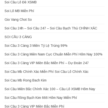
Soi Cầu Lô Đề XSMB
Soi Lô MB Miễn Phí
Gio Vang Chot So
Soi Cầu 24h – Soi Cầu 247 – Soi Cầu Bạch Thủ CHÍNH XÁC
SOI CẦU 3 CÀNG
Soi Cầu 3 Càng 3 Miền Tỷ Lệ Trúng 99%
Soi Cầu 3 Càng Miền Nam Cực Chuẩn Miễn Phí Hôm Nay 100%
Soi Cầu 3 Càng VIP Miền Bắc Miễn Phí – Dự Đoán 247
Soi Cầu Mb Chính Xác Miễn Phí Soi Cầu Lô Chính Xác
Soi Cau Mb Rong Bach Kim
Soi Cầu Miền Bắc Chính Xác 100 – Cầu Lô XSMB Hôm Nay
Soi Cầu Rồng Bạch Kim 666 Hôm Nay Miễn Phí
Soi Cầu 3 Càng VIP Miền Bắc Miễn Phí