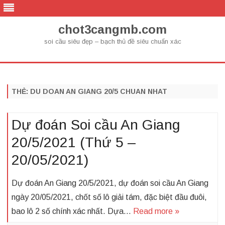
chot3cangmb.com
soi cầu siêu đẹp – bạch thủ đề siêu chuẩn xác
Skip
to
content
THẺ:
DU DOAN AN GIANG 20/5 CHUAN NHAT
Dự đoán Soi cầu An Giang
20/5/2021 (Thứ 5 –
20/05/2021)
Dự đoán An Giang 20/5/2021, dự đoán soi cầu An Giang
ngày 20/05/2021, chốt số lô giải tám, đặc biệt đầu đuôi,
bao lô 2 số chính xác nhất. Dựa…
Read more »