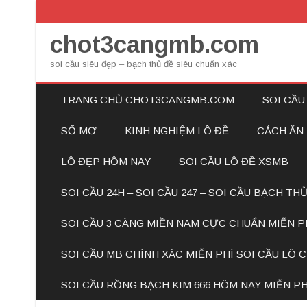
chot3cangmb.com
soi cầu siêu đẹp – bạch thủ đề siêu chuẩn xác
TRANG CHỦ CHOT3CANGMB.COM
SOI CẦU
SỔ MƠ
KINH NGHIỆM LÔ ĐỀ
CÁCH ĂN 
SOI CẦU 
VIP
LÔ ĐẸP HÔM NAY
SOI CẦU LÔ ĐỀ XSMB
SOI CẦU 
SOI CẦU 24H – SOI CẦU 247 – SOI CẦU BẠCH TH
MB VIP
SOI CẦU 3 CÀNG MIỀN NAM CỰC CHUẨN MIỄN P
SOI CẦU 
SOI CẦU MB CHÍNH XÁC MIỄN PHÍ SOI CẦU LÔ 
MB VIP
SOI CẦU RỒNG BẠCH KIM 666 HÔM NAY MIỄN PH
SOI CẦU 