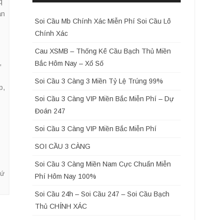
q
an
Soi Cầu Mb Chính Xác Miễn Phí Soi Cầu Lô
Chính Xác
Cau XSMB – Thống Kê Cầu Bạch Thủ Miền
,
Bắc Hôm Nay – Xổ Số
Soi Cầu 3 Càng 3 Miền Tỷ Lệ Trúng 99%
p
,
Soi Cầu 3 Càng VIP Miền Bắc Miễn Phí – Dự
Đoán 247
Soi Cầu 3 Càng VIP Miền Bắc Miễn Phí
SOI CẦU 3 CÀNG
Soi Cầu 3 Càng Miền Nam Cực Chuẩn Miễn
hứ
Phí Hôm Nay 100%
Soi Cầu 24h – Soi Cầu 247 – Soi Cầu Bạch
Thủ CHÍNH XÁC