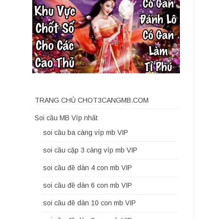
TRANG CHỦ CHOT3CANGMB.COM
Soi cầu MB Víp nhất
soi cầu ba càng víp mb VIP
soi cầu cặp 3 càng víp mb VIP
soi cầu đề dàn 4 con mb VIP
soi cầu đề dàn 6 con mb VIP
soi cầu đề dàn 10 con mb VIP