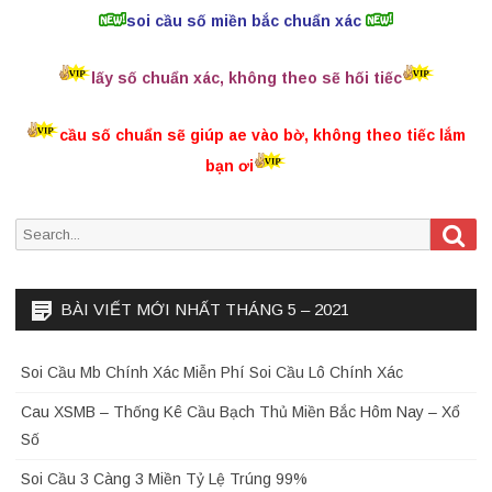
soi cầu số miền bắc chuẩn xác
lấy số chuẩn xác, không theo sẽ hối tiếc
cầu số chuẩn sẽ giúp ae vào bờ, không theo tiếc lắm
bạn ơi
Sea
Search
for:
BÀI VIẾT MỚI NHẤT THÁNG 5 – 2021
Soi Cầu Mb Chính Xác Miễn Phí Soi Cầu Lô Chính Xác
Cau XSMB – Thống Kê Cầu Bạch Thủ Miền Bắc Hôm Nay – Xổ
Số
Soi Cầu 3 Càng 3 Miền Tỷ Lệ Trúng 99%