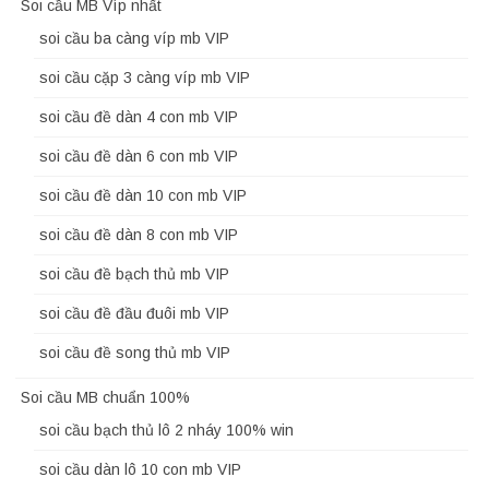
Soi cầu MB Víp nhất
soi cầu ba càng víp mb VIP
soi cầu cặp 3 càng víp mb VIP
soi cầu đề dàn 4 con mb VIP
soi cầu đề dàn 6 con mb VIP
soi cầu đề dàn 10 con mb VIP
soi cầu đề dàn 8 con mb VIP
soi cầu đề bạch thủ mb VIP
soi cầu đề đầu đuôi mb VIP
soi cầu đề song thủ mb VIP
Soi cầu MB chuẩn 100%
soi cầu bạch thủ lô 2 nháy 100% win
soi cầu dàn lô 10 con mb VIP