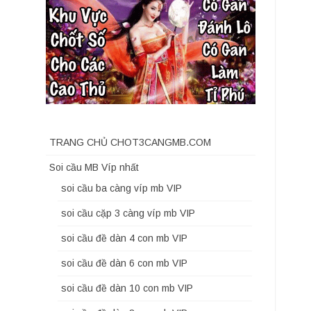
TRANG CHỦ CHOT3CANGMB.COM
Soi cầu MB Víp nhất
soi cầu ba càng víp mb VIP
soi cầu cặp 3 càng víp mb VIP
soi cầu đề dàn 4 con mb VIP
soi cầu đề dàn 6 con mb VIP
soi cầu đề dàn 10 con mb VIP