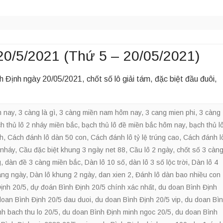
MB VIP
SOI CẦU
GIẢI 8 M
ĐỀ DÀN 10 CON
SOI CẦU LÔ DÀN 8 CON
MB VIP
SOI CẦU
20/5/2021 (Thứ 5 – 20/05/2021)
GIẢI ĐẶC
ĐỀ DÀN 8 CON
SOI CẦU LÔ BẠCH THỦ
KÉP MB VIP
SOI CẦU
Định ngày 20/05/2021, chốt số lô giải tám, đặc biệt đầu đuôi,
MT VIP
 ĐỀ BẠCH THỦ MB
SOI CẦU LÔ BẠCH THỦ MB
m nay
,
3 càng là gì
,
3 càng miền nam hôm nay
,
3 cang mien phi
,
3 càng
VIP
SOI CẦU 
h thủ lô 2 nháy miền bắc
,
bạch thủ lô đề miền bắc hôm nay
,
bạch thủ l
ĐỀ ĐẦU ĐUÔI MB
SOI CẦU LÔ SONG THỦ
nh
,
Cách đánh lô dàn 50 con
,
Cách đánh lô tỷ lệ trúng cao
,
Cách đánh l
 nháy
,
Cầu đặc biệt khung 3 ngày net 88
,
Cầu lô 2 ngày
,
chốt số 3 càn
KÉP MB VIP
g
,
dàn đề 3 càng miền bắc
,
Dàn lô 10 số
,
dàn lô 3 số lộc trời
,
Dàn lô 4
àng ngày
 ĐỀ SONG THỦ
,
Dàn lô khung 2 ngày
SOI CẦU LÔ XIÊN 2 MB VIP
,
dan xien 2
,
Đánh lô dàn bao nhiều con
ịnh 20/5
,
dự đoán Bình Định 20/5 chính xác nhất
,
du doan Bình Định
SOI CẦU LÔ XIÊN 3 MB VIP
doan Bình Định 20/5 dau duoi
,
du doan Bình Định 20/5 vip
,
du doan Bì
h bach thu lo 20/5
,
du doan Bình Định minh ngoc 20/5
,
du doan Bình
SOI CẦU LÔ XIÊN 4 MB VIP