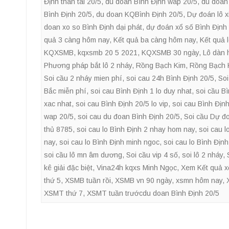
Định than tai 20/5
,
du doan Bình Định wap 20/5
,
du doan 
Bình Định 20/5
,
du doan KQBình Định 20/5
,
Dự đoán lô x
doan xo so Bình Định dại phát
,
dự đoán xổ số Bình Định 
quả 3 càng hôm nay
,
Kết quả ba càng hôm nay
,
Kết quả 
KQXSMB
,
kqxsmb 20 5 2021
,
KQXSMB 30 ngày
,
Lô dàn 
Phương pháp bắt lô 2 nháy
,
Rồng Bạch Kim
,
Rồng Bạch 
Soi cầu 2 nháy mien phí
,
soi cau 24h Bình Định 20/5
,
Soi
Bắc miễn phí
,
soi cau Bình Định 1 lo duy nhat
,
soi cầu B
xac nhat
,
soi cau Bình Định 20/5 lo vip
,
soi cau Bình Định
wap 20/5
,
soi cau du đoan Bình Định 20/5
,
Soi cầu Dự đ
thủ 8785
,
soi cau lo Bình Định 2 nhay hom nay
,
soi cau l
nay
,
soi cau lo Bình Định minh ngoc
,
soi cau lo Bình Địn
soi cầu lô mn âm dương
,
Soi cầu vip 4 số
,
soi lô 2 nháy
,
kê giải đặc biệt
,
Vina24h kqxs Minh Ngọc
,
Xem Kết quả x
thứ 5
,
XSMB tuần rồi
,
XSMB vn 90 ngày
,
xsmn hôm nay
,
XSMT thứ 7
,
XSMT tuần trướcdu doan Bình Định 20/5