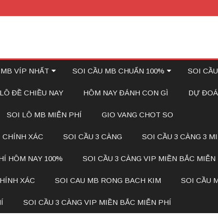
Skip
 MB VÍP NHẤT
SOI CẦU MB CHUẨN 100%
SOI CẦ
to
content
LÔ ĐỀ CHIỀU NAY
HÔM NAY ĐÁNH CON GÌ
DỰ ĐOÁ
BA CÀNG VÍP MB
SOI CẦU BẠCH THỦ LÔ 2
SOI CẦU
NHÁY 100% WIN
SOI LÔ MB MIỄN PHÍ
GIO VANG CHOT SO
SOI CẦU
CẶP 3 CÀNG VÍP
SOI CẦU DÀN LÔ 10 CON
VIP
Ủ CHÍNH XÁC
SOI CẦU 3 CÀNG
SOI CẦU 3 CÀNG 3 M
MB VIP
SOI CẦU 
HÍ HÔM NAY 100%
SOI CẦU 3 CÀNG VIP MIỀN BẮC MIỄN 
ĐỀ DÀN 4 CON
SOI CẦU LÔ DÀN 4 CON
SOI CẦU 
CHÍNH XÁC
SOI CAU MB RONG BACH KIM
SOI CẦU 
MB VIP
SOI CẦU 
Í
SOI CẦU 3 CÀNG VIP MIỀN BẮC MIỄN PHÍ
ĐỀ DÀN 6 CON
SOI CẦU LÔ DÀN 6 CON