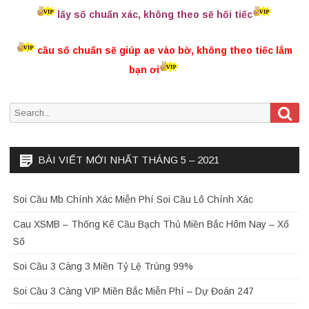
lấy số chuẩn xác, không theo sẽ hối tiếc
cầu số chuẩn sẽ giúp ae vào bờ, không theo tiếc lắm
bạn ơi
Sea
Search
for:
BÀI VIẾT MỚI NHẤT THÁNG 5 – 2021
Soi Cầu Mb Chính Xác Miễn Phí Soi Cầu Lô Chính Xác
Cau XSMB – Thống Kê Cầu Bạch Thủ Miền Bắc Hôm Nay – Xổ
Số
Soi Cầu 3 Càng 3 Miền Tỷ Lệ Trúng 99%
Soi Cầu 3 Càng VIP Miền Bắc Miễn Phí – Dự Đoán 247