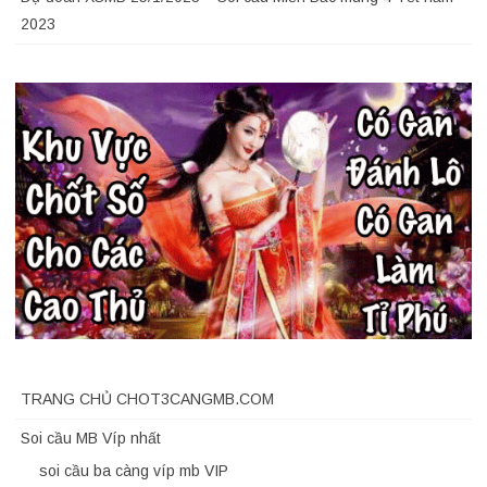
2023
TRANG CHỦ CHOT3CANGMB.COM
Soi cầu MB Víp nhất
soi cầu ba càng víp mb VIP