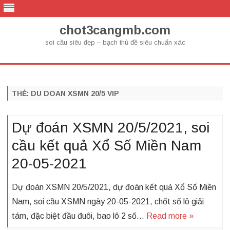
chot3cangmb.com
soi cầu siêu đẹp – bạch thủ đề siêu chuẩn xác
Skip
to
content
THẺ:
DU DOAN XSMN 20/5 VIP
Dự đoán XSMN 20/5/2021, soi
cầu kết quả Xổ Số Miền Nam
20-05-2021
Dự đoán XSMN 20/5/2021, dự đoán kết quả Xổ Số Miền
Nam, soi cầu XSMN ngày 20-05-2021, chốt số lô giải
tám, đặc biệt đầu đuôi, bao lô 2 số…
Read more »