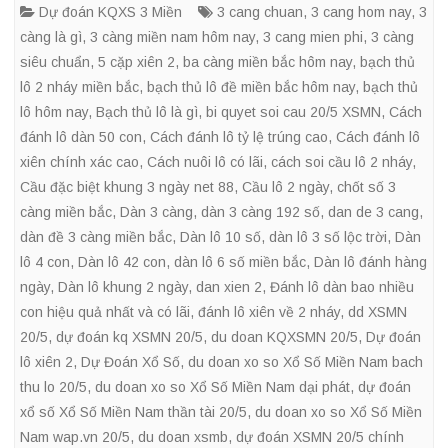
Dự đoán KQXS 3 Miền
3 cang chuan
,
3 cang hom nay
,
3
càng là gì
,
3 càng miền nam hôm nay
,
3 cang mien phi
,
3 càng
siêu chuẩn
,
5 cặp xiên 2
,
ba càng miền bắc hôm nay
,
bạch thủ
lô 2 nháy miền bắc
,
bạch thủ lô đề miền bắc hôm nay
,
bạch thủ
lô hôm nay
,
Bạch thủ lô là gì
,
bi quyet soi cau 20/5 XSMN
,
Cách
đánh lô dàn 50 con
,
Cách đánh lô tỷ lệ trúng cao
,
Cách đánh lô
xiên chính xác cao
,
Cách nuôi lô có lãi
,
cách soi cầu lô 2 nháy
,
Cầu đặc biệt khung 3 ngày net 88
,
Cầu lô 2 ngày
,
chốt số 3
càng miền bắc
,
Dàn 3 càng
,
dàn 3 càng 192 số
,
dan de 3 cang
,
dàn đề 3 càng miền bắc
,
Dàn lô 10 số
,
dàn lô 3 số lộc trời
,
Dàn
lô 4 con
,
Dàn lô 42 con
,
dàn lô 6 số miền bắc
,
Dàn lô đánh hàng
ngày
,
Dàn lô khung 2 ngày
,
dan xien 2
,
Đánh lô dàn bao nhiều
con hiệu quả nhất và có lãi
,
đánh lô xiên về 2 nháy
,
dd XSMN
20/5
,
dự đoán kq XSMN 20/5
,
du doan KQXSMN 20/5
,
Dự đoán
lô xiên 2
,
Dự Đoán Xổ Số
,
du doan xo so Xổ Số Miền Nam bach
thu lo 20/5
,
du doan xo so Xổ Số Miền Nam dại phát
,
dự đoán
xổ số Xổ Số Miền Nam thần tài 20/5
,
du doan xo so Xổ Số Miền
Nam wap.vn 20/5
,
du doan xsmb
,
dự đoán XSMN 20/5 chính