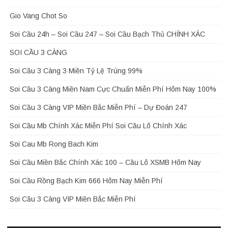
Gio Vang Chot So
Soi Cầu 24h – Soi Cầu 247 – Soi Cầu Bạch Thủ CHÍNH XÁC
SOI CẦU 3 CÀNG
Soi Cầu 3 Càng 3 Miền Tỷ Lệ Trúng 99%
Soi Cầu 3 Càng Miền Nam Cực Chuẩn Miễn Phí Hôm Nay 100%
Soi Cầu 3 Càng VIP Miền Bắc Miễn Phí – Dự Đoán 247
Soi Cầu Mb Chính Xác Miễn Phí Soi Cầu Lô Chính Xác
Soi Cau Mb Rong Bach Kim
Soi Cầu Miền Bắc Chính Xác 100 – Cầu Lô XSMB Hôm Nay
Soi Cầu Rồng Bạch Kim 666 Hôm Nay Miễn Phí
Soi Cầu 3 Càng VIP Miền Bắc Miễn Phí