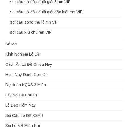
soi cầu sớ đầu đuôi giải 8 mn VIP
soi cầu sớ đầu đuôi giải đặc biệt mn VIP
soi cầu song thủ lô mn VIP
soi cầu xíu chủ mn VIP
Sổ Mơ
Kinh Nghiệm Lô Đề
Cách Ăn Lô Đề Chiều Nay
Hôm Nay Đánh Con Gì
Dự đoán KQXS 3 Miền
Lấy Số Đề Chuẩn
Lô Đẹp Hôm Nay
Soi Cầu Lô Đề XSMB
Soi Lô MB Miễn Phí