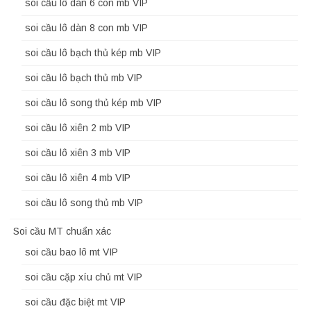
soi cầu lô dàn 6 con mb VIP
soi cầu lô dàn 8 con mb VIP
soi cầu lô bạch thủ kép mb VIP
soi cầu lô bạch thủ mb VIP
soi cầu lô song thủ kép mb VIP
soi cầu lô xiên 2 mb VIP
soi cầu lô xiên 3 mb VIP
soi cầu lô xiên 4 mb VIP
soi cầu lô song thủ mb VIP
Soi cầu MT chuẩn xác
soi cầu bao lô mt VIP
soi cầu cặp xíu chủ mt VIP
soi cầu đặc biệt mt VIP