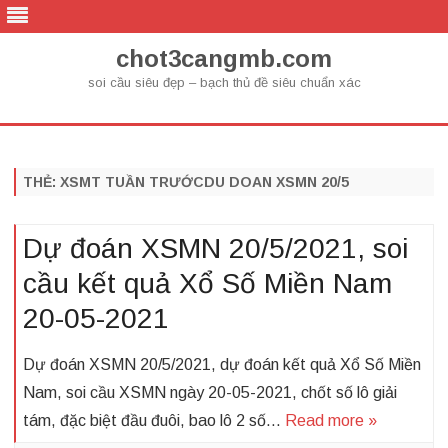
chot3cangmb.com
soi cầu siêu đẹp – bạch thủ đề siêu chuẩn xác
Skip
to
content
THẺ:
XSMT TUẦN TRƯỚCDU DOAN XSMN 20/5
Dự đoán XSMN 20/5/2021, soi
cầu kết quả Xổ Số Miền Nam
20-05-2021
Dự đoán XSMN 20/5/2021, dự đoán kết quả Xổ Số Miền
Nam, soi cầu XSMN ngày 20-05-2021, chốt số lô giải
tám, đặc biệt đầu đuôi, bao lô 2 số…
Read more »