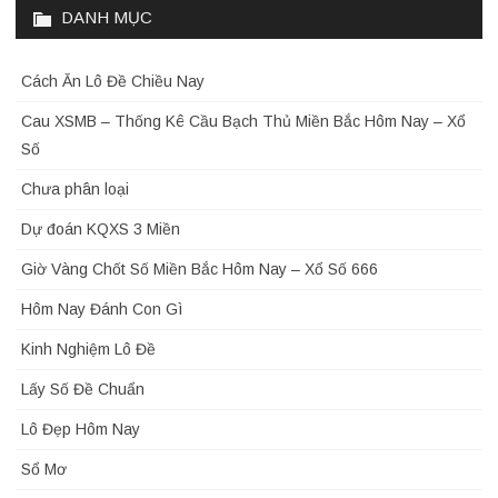
DANH MỤC
Cách Ăn Lô Đề Chiều Nay
Cau XSMB – Thống Kê Cầu Bạch Thủ Miền Bắc Hôm Nay – Xổ
Số
Chưa phân loại
Dự đoán KQXS 3 Miền
Giờ Vàng Chốt Số Miền Bắc Hôm Nay – Xổ Số 666
Hôm Nay Đánh Con Gì
Kinh Nghiệm Lô Đề
Lấy Số Đề Chuẩn
Lô Đẹp Hôm Nay
Sổ Mơ