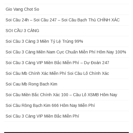
Gio Vang Chot So
Soi Cầu 24h – Soi Cầu 247 – Soi Cầu Bạch Thủ CHÍNH XÁC
SOI CẦU 3 CÀNG
Soi Cầu 3 Càng 3 Miền Tỷ Lệ Trúng 99%
Soi Cầu 3 Càng Miền Nam Cực Chuẩn Miễn Phí Hôm Nay 100%
Soi Cầu 3 Càng VIP Miền Bắc Miễn Phí – Dự Đoán 247
Soi Cầu Mb Chính Xác Miễn Phí Soi Cầu Lô Chính Xác
Soi Cau Mb Rong Bach Kim
Soi Cầu Miền Bắc Chính Xác 100 – Cầu Lô XSMB Hôm Nay
Soi Cầu Rồng Bạch Kim 666 Hôm Nay Miễn Phí
Soi Cầu 3 Càng VIP Miền Bắc Miễn Phí