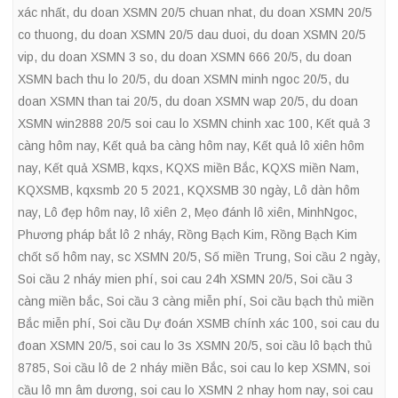
xác nhất
,
du doan XSMN 20/5 chuan nhat
,
du doan XSMN 20/5
co thuong
,
du doan XSMN 20/5 dau duoi
,
du doan XSMN 20/5
vip
,
du doan XSMN 3 so
,
du doan XSMN 666 20/5
,
du doan
XSMN bach thu lo 20/5
,
du doan XSMN minh ngoc 20/5
,
du
doan XSMN than tai 20/5
,
du doan XSMN wap 20/5
,
du doan
XSMN win2888 20/5 soi cau lo XSMN chinh xac 100
,
Kết quả 3
càng hôm nay
,
Kết quả ba càng hôm nay
,
Kết quả lô xiên hôm
nay
,
Kết quả XSMB
,
kqxs
,
KQXS miền Bắc
,
KQXS miền Nam
,
KQXSMB
,
kqxsmb 20 5 2021
,
KQXSMB 30 ngày
,
Lô dàn hôm
nay
,
Lô đẹp hôm nay
,
lô xiên 2
,
Mẹo đánh lô xiên
,
MinhNgoc
,
Phương pháp bắt lô 2 nháy
,
Rồng Bạch Kim
,
Rồng Bạch Kim
chốt số hôm nay
,
sc XSMN 20/5
,
Số miền Trung
,
Soi cầu 2 ngày
,
Soi cầu 2 nháy mien phí
,
soi cau 24h XSMN 20/5
,
Soi cầu 3
càng miền bắc
,
Soi cầu 3 càng miễn phí
,
Soi cầu bạch thủ miền
Bắc miễn phí
,
Soi cầu Dự đoán XSMB chính xác 100
,
soi cau du
đoan XSMN 20/5
,
soi cau lo 3s XSMN 20/5
,
soi cầu lô bạch thủ
8785
,
Soi cầu lô de 2 nháy miền Bắc
,
soi cau lo kep XSMN
,
soi
cầu lô mn âm dương
,
soi cau lo XSMN 2 nhay hom nay
,
soi cau