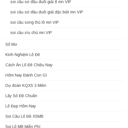
soi cầu sớ đầu đuôi giải 8 mn VIP
soi cầu sớ đầu đuôi giải đặc biệt mn VIP
soi cầu song thủ lô mn VIP
soi cầu xíu chủ mn VIP
Sổ Mơ
Kinh Nghiệm Lô Đề
Cách Ăn Lô Đề Chiều Nay
Hôm Nay Đánh Con Gì
Dự đoán KQXS 3 Miền
Lấy Số Đề Chuẩn
Lô Đẹp Hôm Nay
Soi Cầu Lô Đề XSMB
Soi Lô MB Miễn Phí