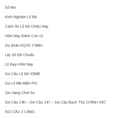
Sổ Mơ
Kinh Nghiệm Lô Đề
Cách Ăn Lô Đề Chiều Nay
Hôm Nay Đánh Con Gì
Dự đoán KQXS 3 Miền
Lấy Số Đề Chuẩn
Lô Đẹp Hôm Nay
Soi Cầu Lô Đề XSMB
Soi Lô MB Miễn Phí
Gio Vang Chot So
Soi Cầu 24h – Soi Cầu 247 – Soi Cầu Bạch Thủ CHÍNH XÁC
SOI CẦU 3 CÀNG