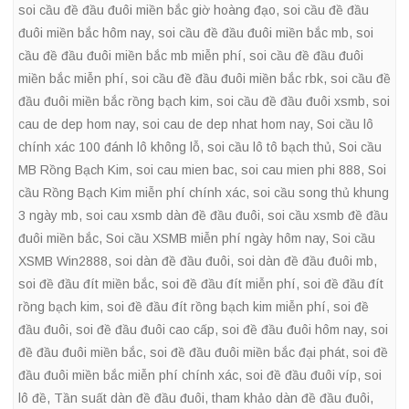
soi cầu đề đầu đuôi miền bắc giờ hoàng đạo
,
soi cầu đề đầu
đuôi miền bắc hôm nay
,
soi cầu đề đầu đuôi miền bắc mb
,
soi
cầu đề đầu đuôi miền bắc mb miễn phí
,
soi cầu đề đầu đuôi
miền bắc miễn phí
,
soi cầu đề đầu đuôi miền bắc rbk
,
soi cầu đề
đầu đuôi miền bắc rồng bạch kim
,
soi cầu đề đầu đuôi xsmb
,
soi
cau de dep hom nay
,
soi cau de dep nhat hom nay
,
Soi cầu lô
chính xác 100 đánh lô không lỗ
,
soi cầu lô tô bạch thủ
,
Soi cầu
MB Rồng Bạch Kim
,
soi cau mien bac
,
soi cau mien phi 888
,
Soi
cầu Rồng Bạch Kim miễn phí chính xác
,
soi cầu song thủ khung
3 ngày mb
,
soi cau xsmb dàn đề đầu đuôi
,
soi cầu xsmb đề đầu
đuôi miền bắc
,
Soi cầu XSMB miễn phí ngày hôm nay
,
Soi cầu
XSMB Win2888
,
soi dàn đề đầu đuôi
,
soi dàn đề đầu đuôi mb
,
soi đề đầu đít miền bắc
,
soi đề đầu đít miễn phí
,
soi đề đầu đít
rồng bạch kim
,
soi đề đầu đít rồng bạch kim miễn phí
,
soi đề
đầu đuôi
,
soi đề đầu đuôi cao cấp
,
soi đề đầu đuôi hôm nay
,
soi
đề đầu đuôi miền bắc
,
soi đề đầu đuôi miền bắc đại phát
,
soi đề
đầu đuôi miền bắc miễn phí chính xác
,
soi đề đầu đuôi víp
,
soi
lô đề
,
Tần suất dàn đề đầu đuôi
,
tham khảo dàn đề đầu đuôi
,