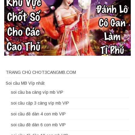
TRANG CHỦ CHOT3CANGMB.COM
Soi cầu MB Víp nhất
soi cầu ba càng víp mb VIP
soi cầu cặp 3 càng víp mb VIP
soi cầu đề dàn 4 con mb VIP
soi cầu đề dàn 6 con mb VIP