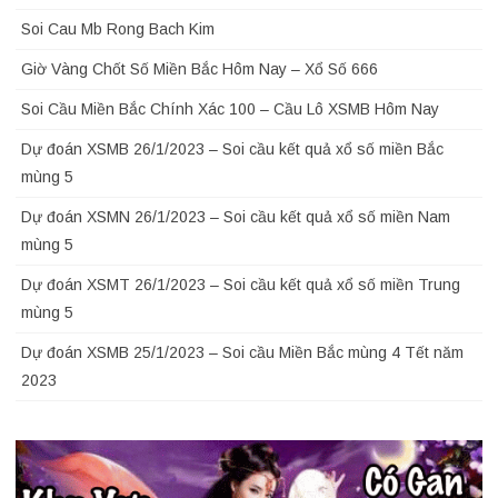
Soi Cau Mb Rong Bach Kim
Giờ Vàng Chốt Số Miền Bắc Hôm Nay – Xổ Số 666
Soi Cầu Miền Bắc Chính Xác 100 – Cầu Lô XSMB Hôm Nay
Dự đoán XSMB 26/1/2023 – Soi cầu kết quả xổ số miền Bắc
mùng 5
Dự đoán XSMN 26/1/2023 – Soi cầu kết quả xổ số miền Nam
mùng 5
Dự đoán XSMT 26/1/2023 – Soi cầu kết quả xổ số miền Trung
mùng 5
Dự đoán XSMB 25/1/2023 – Soi cầu Miền Bắc mùng 4 Tết năm
2023