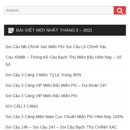
Sea
Search
for:
BÀI VIẾT MỚI NHẤT THÁNG 5 – 2021
Soi Cầu Mb Chính Xác Miễn Phí Soi Cầu Lô Chính Xác
Cau XSMB – Thống Kê Cầu Bạch Thủ Miền Bắc Hôm Nay – Xổ
Số
Soi Cầu 3 Càng 3 Miền Tỷ Lệ Trúng 99%
Soi Cầu 3 Càng VIP Miền Bắc Miễn Phí – Dự Đoán 247
Soi Cầu 3 Càng VIP Miền Bắc Miễn Phí
SOI CẦU 3 CÀNG
Soi Cầu 3 Càng Miền Nam Cực Chuẩn Miễn Phí Hôm Nay 100%
Soi Cầu 24h – Soi Cầu 247 – Soi Cầu Bạch Thủ CHÍNH XÁC