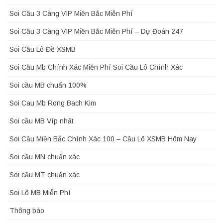
Soi Cầu 3 Càng VIP Miền Bắc Miễn Phí
Soi Cầu 3 Càng VIP Miền Bắc Miễn Phí – Dự Đoán 247
Soi Cầu Lô Đề XSMB
Soi Cầu Mb Chính Xác Miễn Phí Soi Cầu Lô Chính Xác
Soi cầu MB chuẩn 100%
Soi Cau Mb Rong Bach Kim
Soi cầu MB Víp nhất
Soi Cầu Miền Bắc Chính Xác 100 – Cầu Lô XSMB Hôm Nay
Soi cầu MN chuẩn xác
Soi cầu MT chuẩn xác
Soi Lô MB Miễn Phí
Thông báo