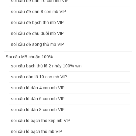
soi cầu đề dàn 10 con mb VIP
soi cầu đề dàn 8 con mb VIP
soi cầu đề bạch thủ mb VIP
soi cầu đề đầu đuôi mb VIP
soi cầu đề song thủ mb VIP
Soi cầu MB chuẩn 100%
soi cầu bạch thủ lô 2 nháy 100% win
soi cầu dàn lô 10 con mb VIP
soi cầu lô dàn 4 con mb VIP
soi cầu lô dàn 6 con mb VIP
soi cầu lô dàn 8 con mb VIP
soi cầu lô bạch thủ kép mb VIP
soi cầu lô bạch thủ mb VIP