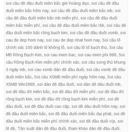
soi cầu đề đầu đuôi miền bắc giờ hoàng đạo
,
soi cầu đề đầu
đuôi miền bắc hôm nay
,
soi cầu đề đầu đuôi miền bắc mb
,
soi
cầu đề đầu đuôi miền bắc mb miễn phí
,
soi cầu đề đầu đuôi
miền bắc miễn phí
,
soi cầu đề đầu đuôi miền bắc rbk
,
soi cầu đề
đầu đuôi miền bắc rồng bạch kim
,
soi cầu đề đầu đuôi xsmb
,
soi
cau de dep hom nay
,
soi cau de dep nhat hom nay
,
Soi cầu lô
chính xác 100 đánh lô không lỗ
,
soi cầu lô tô bạch thủ
,
Soi cầu
MB Rồng Bạch Kim
,
soi cau mien bac
,
soi cau mien phi 888
,
Soi
cầu Rồng Bạch Kim miễn phí chính xác
,
soi cầu song thủ khung
3 ngày mb
,
soi cau xsmb dàn đề đầu đuôi
,
soi cầu xsmb đề đầu
đuôi miền bắc
,
Soi cầu XSMB miễn phí ngày hôm nay
,
Soi cầu
XSMB Win2888
,
soi dàn đề đầu đuôi
,
soi dàn đề đầu đuôi mb
,
soi đề đầu đít miền bắc
,
soi đề đầu đít miễn phí
,
soi đề đầu đít
rồng bạch kim
,
soi đề đầu đít rồng bạch kim miễn phí
,
soi đề
đầu đuôi
,
soi đề đầu đuôi cao cấp
,
soi đề đầu đuôi hôm nay
,
soi
đề đầu đuôi miền bắc
,
soi đề đầu đuôi miền bắc đại phát
,
soi đề
đầu đuôi miền bắc miễn phí chính xác
,
soi đề đầu đuôi víp
,
soi
lô đề
,
Tần suất dàn đề đầu đuôi
,
tham khảo dàn đề đầu đuôi
,