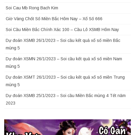
Soi Cau Mb Rong Bach Kim
Giờ Vàng Chốt Số Miền Bắc Hôm Nay – Xổ Số 666
Soi Cầu Miền Bắc Chính Xác 100 – Cầu Lô XSMB Hôm Nay
Dự đoán XSMB 26/1/2023 – Soi cầu kết quả xổ số miền Bắc
mùng 5
Dự đoán XSMN 26/1/2023 – Soi cầu kết quả xổ số miền Nam
mùng 5
Dự đoán XSMT 26/1/2023 – Soi cầu kết quả xổ số miền Trung
mùng 5
Dự đoán XSMB 25/1/2023 – Soi cầu Miền Bắc mùng 4 Tết năm
2023