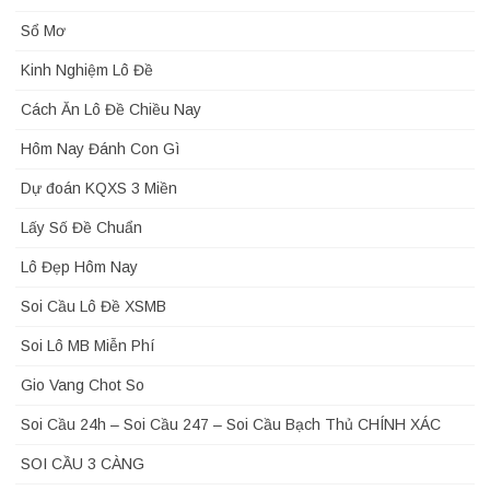
Sổ Mơ
Kinh Nghiệm Lô Đề
Cách Ăn Lô Đề Chiều Nay
Hôm Nay Đánh Con Gì
Dự đoán KQXS 3 Miền
Lấy Số Đề Chuẩn
Lô Đẹp Hôm Nay
Soi Cầu Lô Đề XSMB
Soi Lô MB Miễn Phí
Gio Vang Chot So
Soi Cầu 24h – Soi Cầu 247 – Soi Cầu Bạch Thủ CHÍNH XÁC
SOI CẦU 3 CÀNG