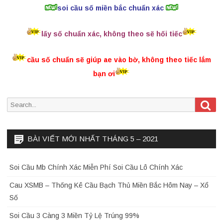
soi cầu số miền bắc chuẩn xác
lấy số chuẩn xác, không theo sẽ hối tiếc
cầu số chuẩn sẽ giúp ae vào bờ, không theo tiếc lắm
bạn ơi
Sea
Search
for:
BÀI VIẾT MỚI NHẤT THÁNG 5 – 2021
Soi Cầu Mb Chính Xác Miễn Phí Soi Cầu Lô Chính Xác
Cau XSMB – Thống Kê Cầu Bạch Thủ Miền Bắc Hôm Nay – Xổ
Số
Soi Cầu 3 Càng 3 Miền Tỷ Lệ Trúng 99%