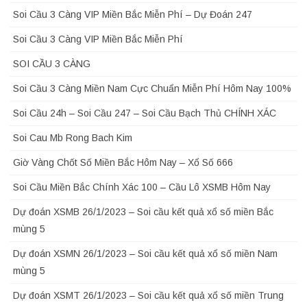
Soi Cầu 3 Càng VIP Miền Bắc Miễn Phí – Dự Đoán 247
Soi Cầu 3 Càng VIP Miền Bắc Miễn Phí
SOI CẦU 3 CÀNG
Soi Cầu 3 Càng Miền Nam Cực Chuẩn Miễn Phí Hôm Nay 100%
Soi Cầu 24h – Soi Cầu 247 – Soi Cầu Bạch Thủ CHÍNH XÁC
Soi Cau Mb Rong Bach Kim
Giờ Vàng Chốt Số Miền Bắc Hôm Nay – Xổ Số 666
Soi Cầu Miền Bắc Chính Xác 100 – Cầu Lô XSMB Hôm Nay
Dự đoán XSMB 26/1/2023 – Soi cầu kết quả xổ số miền Bắc
mùng 5
Dự đoán XSMN 26/1/2023 – Soi cầu kết quả xổ số miền Nam
mùng 5
Dự đoán XSMT 26/1/2023 – Soi cầu kết quả xổ số miền Trung