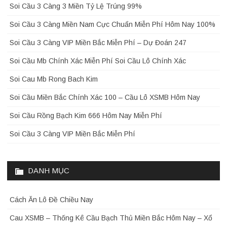
Soi Cầu 3 Càng 3 Miền Tỷ Lệ Trúng 99%
Soi Cầu 3 Càng Miền Nam Cực Chuẩn Miễn Phí Hôm Nay 100%
Soi Cầu 3 Càng VIP Miền Bắc Miễn Phí – Dự Đoán 247
Soi Cầu Mb Chính Xác Miễn Phí Soi Cầu Lô Chính Xác
Soi Cau Mb Rong Bach Kim
Soi Cầu Miền Bắc Chính Xác 100 – Cầu Lô XSMB Hôm Nay
Soi Cầu Rồng Bạch Kim 666 Hôm Nay Miễn Phí
Soi Cầu 3 Càng VIP Miền Bắc Miễn Phí
DANH MỤC
Cách Ăn Lô Đề Chiều Nay
Cau XSMB – Thống Kê Cầu Bạch Thủ Miền Bắc Hôm Nay – Xổ