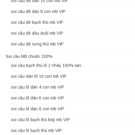
soi cầu đề dàn 10 con mb VIP
soi cầu đề dàn 8 con mb VIP
soi cầu đề bạch thủ mb VIP
soi cầu đề đầu đuôi mb VIP
soi cầu đề song thủ mb VIP
Soi cầu MB chuẩn 100%
soi cầu bạch thủ lô 2 nháy 100% win
soi cầu dàn lô 10 con mb VIP
soi cầu lô dàn 4 con mb VIP
soi cầu lô dàn 6 con mb VIP
soi cầu lô dàn 8 con mb VIP
soi cầu lô bạch thủ kép mb VIP
soi cầu lô bạch thủ mb VIP