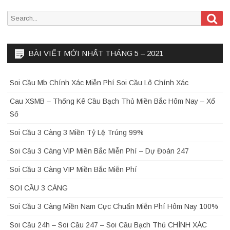
Sea
Search
for:
BÀI VIẾT MỚI NHẤT THÁNG 5 – 2021
Soi Cầu Mb Chính Xác Miễn Phí Soi Cầu Lô Chính Xác
Cau XSMB – Thống Kê Cầu Bạch Thủ Miền Bắc Hôm Nay – Xổ
Số
Soi Cầu 3 Càng 3 Miền Tỷ Lệ Trúng 99%
Soi Cầu 3 Càng VIP Miền Bắc Miễn Phí – Dự Đoán 247
Soi Cầu 3 Càng VIP Miền Bắc Miễn Phí
SOI CẦU 3 CÀNG
Soi Cầu 3 Càng Miền Nam Cực Chuẩn Miễn Phí Hôm Nay 100%
Soi Cầu 24h – Soi Cầu 247 – Soi Cầu Bạch Thủ CHÍNH XÁC