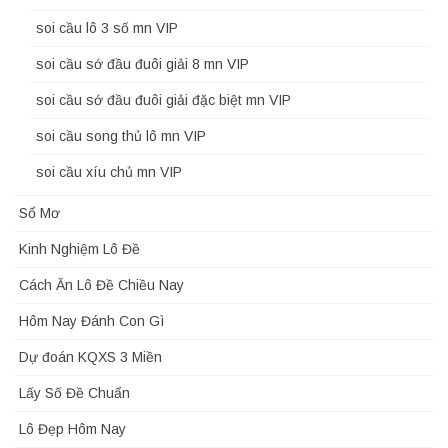
soi cầu lô 3 số mn VIP
soi cầu sớ đầu đuôi giải 8 mn VIP
soi cầu sớ đầu đuôi giải đặc biệt mn VIP
soi cầu song thủ lô mn VIP
soi cầu xíu chủ mn VIP
Sổ Mơ
Kinh Nghiệm Lô Đề
Cách Ăn Lô Đề Chiều Nay
Hôm Nay Đánh Con Gì
Dự đoán KQXS 3 Miền
Lấy Số Đề Chuẩn
Lô Đẹp Hôm Nay