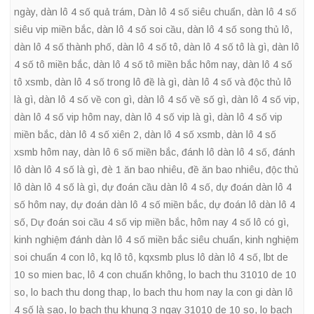
ngày
,
dàn lô 4 số quả trám
,
Dàn lô 4 số siêu chuẩn
,
dàn lô 4 số
siêu vip miền bắc
,
dàn lô 4 số soi cầu
,
dàn lô 4 số song thủ lô
,
dàn lô 4 số thành phố
,
dàn lô 4 số tô
,
dàn lô 4 số tô là gì
,
dàn lô
4 số tô miền bắc
,
dàn lô 4 số tô miền bắc hôm nay
,
dàn lô 4 số
tô xsmb
,
dàn lô 4 số trong lô đề là gì
,
dàn lô 4 số và độc thủ lô
là gì
,
dàn lô 4 số về con gì
,
dàn lô 4 số về số gì
,
dàn lô 4 số vip
,
dàn lô 4 số vip hôm nay
,
dàn lô 4 số vip là gì
,
dàn lô 4 số vip
miền bắc
,
dàn lô 4 số xiên 2
,
dàn lô 4 số xsmb
,
dàn lô 4 số
xsmb hôm nay
,
dàn lô 6 số miền bắc
,
đánh lô dàn lô 4 số
,
đánh
lô dàn lô 4 số là gì
,
đè 1 ăn bao nhiêu
,
đề ăn bao nhiêu
,
độc thủ
lô dàn lô 4 số là gì
,
dự đoán cầu dàn lô 4 số
,
dự đoán dàn lô 4
số hôm nay
,
dự đoán dàn lô 4 số miền bắc
,
dự đoán lô dàn lô 4
số
,
Dự đoán soi cầu 4 số vip miền bắc
,
hôm nay 4 số lô có gì
,
kinh nghiệm đánh dàn lô 4 số miền bắc siêu chuẩn
,
kinh nghiệm
soi chuẩn 4 con lô
,
kq lô tô
,
kqxsmb plus lô dàn lô 4 số
,
lbt de
10 so mien bac
,
lô 4 con chuẩn không
,
lo bach thu 31010 de 10
so
,
lo bach thu dong thap
,
lo bach thu hom nay la con gi dàn lô
4 số là sao
,
lo bach thu khung 3 ngay 31010 de 10 so
,
lo bach