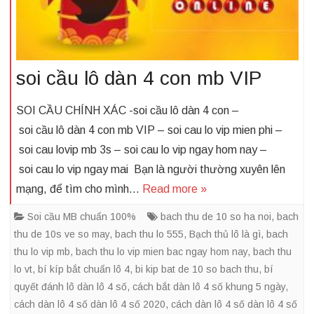
soi cầu lô dàn 4 con mb VIP
SOI CẦU CHÍNH XÁC -soi cầu lô dàn 4 con –
soi cầu lô dàn 4 con mb VIP – soi cau lo vip mien phi –
soi cau lovip mb 3s – soi cau lo vip ngay hom nay –
soi cau lo vip ngay mai Bạn là người thường xuyên lên
mạng, để tìm cho mình…
Read more »
Soi cầu MB chuẩn 100%
bach thu de 10 so ha noi
,
bach
thu de 10s ve so may
,
bach thu lo 555
,
Bạch thủ lô là gì
,
bach
thu lo vip mb
,
bach thu lo vip mien bac ngay hom nay
,
bach thu
lo vt
,
bí kíp bắt chuẩn lô 4
,
bi kip bat de 10 so bach thu
,
bí
quyết đánh lô dàn lô 4 số
,
cách bắt dàn lô 4 số khung 5 ngày
,
cách dàn lô 4 số dàn lô 4 số 2020
,
cách dàn lô 4 số dàn lô 4 số