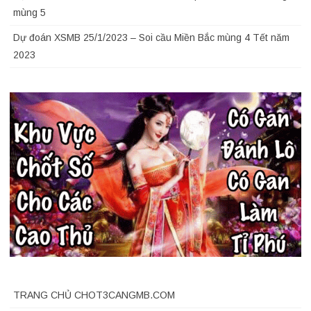
mùng 5
Dự đoán XSMB 25/1/2023 – Soi cầu Miền Bắc mùng 4 Tết năm
2023
TRANG CHỦ CHOT3CANGMB.COM