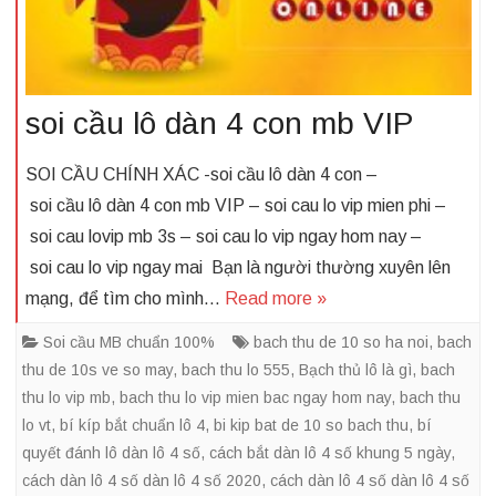
soi cầu lô dàn 4 con mb VIP
SOI CẦU CHÍNH XÁC -soi cầu lô dàn 4 con –
soi cầu lô dàn 4 con mb VIP – soi cau lo vip mien phi –
soi cau lovip mb 3s – soi cau lo vip ngay hom nay –
soi cau lo vip ngay mai Bạn là người thường xuyên lên
mạng, để tìm cho mình…
Read more »
Soi cầu MB chuẩn 100%
bach thu de 10 so ha noi
,
bach
thu de 10s ve so may
,
bach thu lo 555
,
Bạch thủ lô là gì
,
bach
thu lo vip mb
,
bach thu lo vip mien bac ngay hom nay
,
bach thu
lo vt
,
bí kíp bắt chuẩn lô 4
,
bi kip bat de 10 so bach thu
,
bí
quyết đánh lô dàn lô 4 số
,
cách bắt dàn lô 4 số khung 5 ngày
,
cách dàn lô 4 số dàn lô 4 số 2020
,
cách dàn lô 4 số dàn lô 4 số