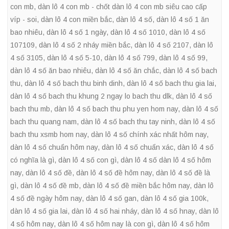
con mb
,
dàn lô 4 con mb - chốt dàn lô 4 con mb siêu cao cấp
víp - soi
,
dàn lô 4 con miền bắc
,
dàn lô 4 số
,
dàn lô 4 số 1 ăn
bao nhiêu
,
dàn lô 4 số 1 ngày
,
dàn lô 4 số 1010
,
dàn lô 4 số
107109
,
dàn lô 4 số 2 nháy miền bắc
,
dàn lô 4 số 2107
,
dàn lô
4 số 3105
,
dàn lô 4 số 5-10
,
dàn lô 4 số 799
,
dàn lô 4 số 99
,
dàn lô 4 số ăn bao nhiêu
,
dàn lô 4 số ăn chắc
,
dàn lô 4 số bach
thu
,
dàn lô 4 số bach thu binh dinh
,
dàn lô 4 số bach thu gia lai
,
dàn lô 4 số bach thu khung 2 ngay lo bach thu dlk
,
dàn lô 4 số
bach thu mb
,
dàn lô 4 số bach thu phu yen hom nay
,
dàn lô 4 số
bach thu quang nam
,
dàn lô 4 số bach thu tay ninh
,
dàn lô 4 số
bach thu xsmb hom nay
,
dàn lô 4 số chính xác nhất hôm nay
,
dàn lô 4 số chuẩn hôm nay
,
dàn lô 4 số chuẩn xác
,
dàn lô 4 số
có nghĩa là gì
,
dàn lô 4 số con gì
,
dàn lô 4 số dàn lô 4 số hôm
nay
,
dàn lô 4 số đề
,
dàn lô 4 số đề hôm nay
,
dàn lô 4 số đề là
gì
,
dàn lô 4 số đề mb
,
dàn lô 4 số đề miền bắc hôm nay
,
dàn lô
4 số đề ngày hôm nay
,
dàn lô 4 số gan
,
dàn lô 4 số gia 100k
,
dàn lô 4 số gia lai
,
dàn lô 4 số hai nháy
,
dàn lô 4 số hnay
,
dàn lô
4 số hôm nay
,
dàn lô 4 số hôm nay là con gì
,
dàn lô 4 số hôm