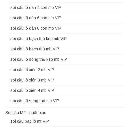
soi cầu lô dàn 4 con mb VIP
soi cầu lô dàn 6 con mb VIP
soi cầu lô dàn 8 con mb VIP
soi cầu lô bạch thủ kép mb VIP
soi cầu lô bạch thủ mb VIP
soi cầu lô song thủ kép mb VIP
soi cầu lô xiên 2 mb VIP
soi cầu lô xiên 3 mb VIP
soi cầu lô xiên 4 mb VIP
soi cầu lô song thủ mb VIP
Soi cầu MT chuẩn xác
soi cầu bao lô mt VIP