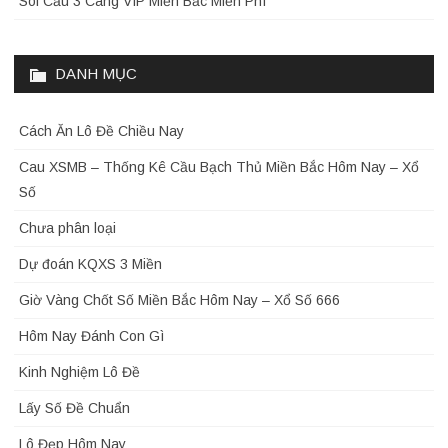
Soi Cầu 3 Càng VIP Miền Bắc Miễn Phí
DANH MỤC
Cách Ăn Lô Đề Chiều Nay
Cau XSMB – Thống Kê Cầu Bạch Thủ Miền Bắc Hôm Nay – Xổ
Số
Chưa phân loại
Dự đoán KQXS 3 Miền
Giờ Vàng Chốt Số Miền Bắc Hôm Nay – Xổ Số 666
Hôm Nay Đánh Con Gì
Kinh Nghiệm Lô Đề
Lấy Số Đề Chuẩn
Lô Đẹp Hôm Nay