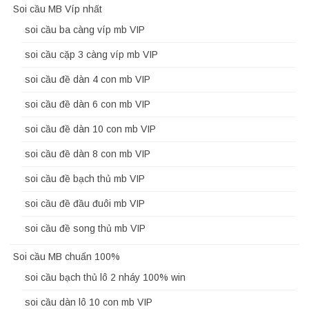
Soi cầu MB Víp nhất
soi cầu ba càng víp mb VIP
soi cầu cặp 3 càng víp mb VIP
soi cầu đề dàn 4 con mb VIP
soi cầu đề dàn 6 con mb VIP
soi cầu đề dàn 10 con mb VIP
soi cầu đề dàn 8 con mb VIP
soi cầu đề bạch thủ mb VIP
soi cầu đề đầu đuôi mb VIP
soi cầu đề song thủ mb VIP
Soi cầu MB chuẩn 100%
soi cầu bạch thủ lô 2 nháy 100% win
soi cầu dàn lô 10 con mb VIP