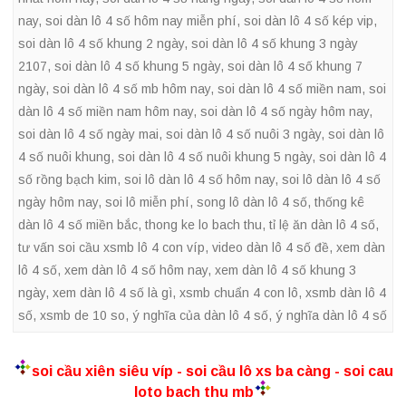
nay
,
soi dàn lô 4 số hôm nay miễn phí
,
soi dàn lô 4 số kép vip
,
soi dàn lô 4 số khung 2 ngày
,
soi dàn lô 4 số khung 3 ngày
2107
,
soi dàn lô 4 số khung 5 ngày
,
soi dàn lô 4 số khung 7
ngày
,
soi dàn lô 4 số mb hôm nay
,
soi dàn lô 4 số miền nam
,
soi
dàn lô 4 số miền nam hôm nay
,
soi dàn lô 4 số ngày hôm nay
,
soi dàn lô 4 số ngày mai
,
soi dàn lô 4 số nuôi 3 ngày
,
soi dàn lô
4 số nuôi khung
,
soi dàn lô 4 số nuôi khung 5 ngày
,
soi dàn lô 4
số rồng bạch kim
,
soi lô dàn lô 4 số hôm nay
,
soi lô dàn lô 4 số
ngày hôm nay
,
soi lô miễn phí
,
song lô dàn lô 4 số
,
thống kê
dàn lô 4 số miền bắc
,
thong ke lo bach thu
,
tỉ lệ ăn dàn lô 4 số
,
tư vấn soi cầu xsmb lô 4 con víp
,
video dàn lô 4 số đề
,
xem dàn
lô 4 số
,
xem dàn lô 4 số hôm nay
,
xem dàn lô 4 số khung 3
ngày
,
xem dàn lô 4 số là gì
,
xsmb chuẩn 4 con lô
,
xsmb dàn lô 4
số
,
xsmb de 10 so
,
ý nghĩa của dàn lô 4 số
,
ý nghĩa dàn lô 4 số
soi cầu xiên siêu víp - soi cầu lô xs ba càng - soi cau
loto bach thu mb