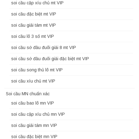
soi cầu cặp xíu chủ mt VIP
soi cầu đặc biệt mt VIP
soi cầu giải tám mt VIP
soi cầu lô 3 số mt VIP
soi cầu sớ đầu đuôi giải 8 mt VIP
soi cầu sớ đầu đuôi giải đặc biệt mt VIP
soi cầu song thủ lô mt VIP
soi cầu xíu chủ mt VIP
Soi cầu MN chuẩn xác
soi cầu bao lô mn VIP
soi cầu cặp xíu chủ mn VIP
soi cầu giải tám mn VIP
soi cầu đặc biệt mn VIP